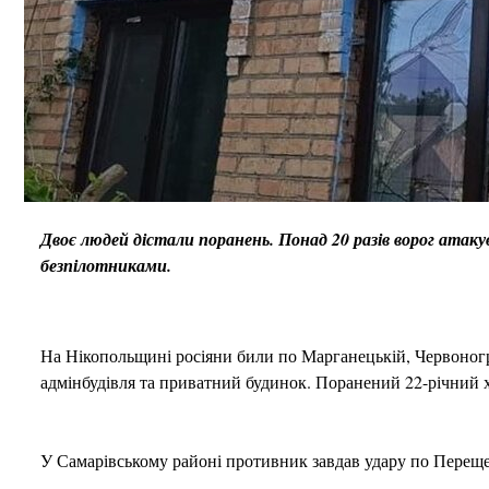
Двоє людей дістали поранень. Понад 20 разів ворог атак
безпілотниками.
На Нікопольщині росіяни били по Марганецькій, Червоногр
адмінбудівля та приватний будинок. Поранений 22-річний 
У Самарівському районі противник завдав удару по Переще