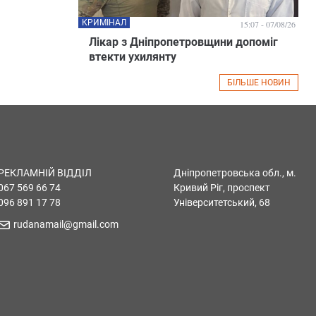
КРИМІНАЛ
15:07 - 07/08/26
Лікар з Дніпропетровщини допоміг
втекти ухилянту
БІЛЬШЕ НОВИН
РЕКЛАМНІЙ ВІДДІЛ
Дніпропетровська обл., м.
067 569 66 74
Кривий Ріг, проспект
096 891 17 78
Університетський, 68
rudanamail@gmail.com