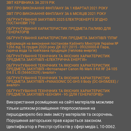
ЗВІТ КЕРІВНИКА ЗА 2019 РІК
ЗВІТ ПРО ВИКОНАННЯ ФІНПЛАНУ ЗА 1 КВАРТАЛ 2021 РОКУ
ЗВІТ ПРО ВИКОНАННЯ ФІНПЛАНУ ЗА 6 МІСЯЦІВ 2021 РОКУ
ОБҐРУНТУВАННЯ ЗАКУПІВЛІ 2025 ЕЛЕКТРОЕНЕРГІЇ ЗГІДНО
ПОСТАНОВИ 710
ОБҐРУНТУВАННЯ ХАРАКТЕРИСТИК ПРЕДМЕТА ПАЛИВО ДЛЯ
ГЕНЕРАТОРІВ
ОБҐРУНТУВАННЯ ХАРАКТЕРИСТИК ПРЕДМЕТА ЗАКУПІВЛІ "ППМ"
Інформація на виконання постанови Кабінету Міністрів України №
1266 від 16 грудня 2020 року ДК 021:2015 - 09320000-8 Пара,
гаряча вода та пов’язана продукція (теплова енергія)
ОБҐРУНТУВАННЯ ТЕХНІЧНИХ ТА ЯКІСНИХ ХАРАКТЕРИСТИК
ПРЕДМЕТА ЗАКУПІВЛІ «ЕЛЕКТРИЧНА ЕНЕРГІЯ»
ОБҐРУНТУВАННЯ ТЕХНІЧНИХ ТА ЯКІСНИХ ХАРАКТЕРИСТИК
ПРЕДМЕТА ЗАКУПІВЛІ «Фотоапарат Canon R6 Mark II Kit RF 24-105
f/4.0 L IS (5666C029) /аналог»
ОБҐРУНТУВАННЯ ТЕХНІЧНИХ ТА ЯКІСНИХ ХАРАКТЕРИСТИК
ПРЕДМЕТА ЗАКУПІВЛІ «PANASONIC DC-GH5 II Body (DC-GH5M2EE) /
аналог»
ОБҐРУНТУВАННЯ ТЕХНІЧНИХ ТА ЯКІСНИХ ХАРАКТЕРИСТИК
ПРЕДМЕТА ЗАКУПІВЛІ «БЕНЗИН - 95 (ДЛЯ ГЕНЕРАТОРІВ)»
Використання розміщених на сайті матеріалів можливе
тільки шляхом розміщення гіперпосилання на
першоджерело без змін змісту матеріалів та скорочень.
Порушення авторських прав карається законом.
Ідентифікатор в Реєстрі суб'єктів у сфері медіа L 10-0062.