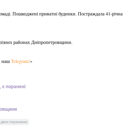
ромаді. Пошкоджені приватні будинки. Постраждала 41-річна
 різних районах Дніпропетровщини.
а наш
Telegram!
»
 є поранені
ровщини
двоє поранених