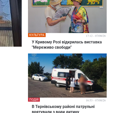
КУЛЬТУРА
17:12 - 07/08/26
У Кривому Розі відкрилась виставка
"Мереживо свободи"
ПОДІЯ
16:53 - 07/08/26
В Тернівському районі патрульні
врятували з води дитину