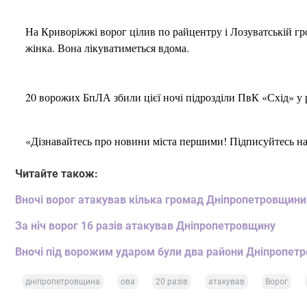
На Криворіжжі ворог цілив по райцентру і Лозуватській г
жінка. Вона лікуватиметься вдома.
20 ворожих БпЛА збили цієї ночі підрозділи ПвК «Схід» у
«Дізнавайтесь про новини міста першими! Підписуйтесь н
Читайте також:
Вночі ворог атакував кілька громад Дніпропетровщини,
За ніч ворог 16 разів атакував Дніпропетровщину
Вночі під ворожим ударом були два райони Дніпропет
дніпропетровщина
ова
20 разів
атакував
Ворог