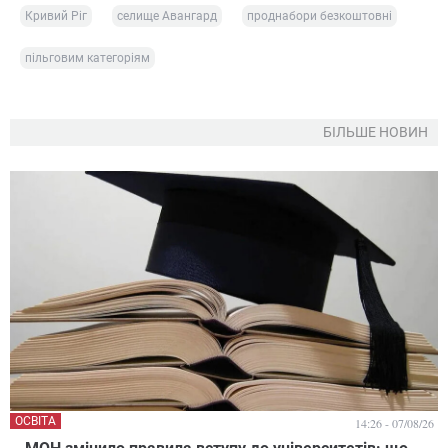
Кривий Ріг
селище Авангард
проднабори безкоштовні
пільговим категоріям
БІЛЬШЕ НОВИН
ОСВІТА
14:26 - 07/08/26