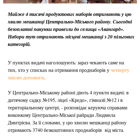
Майже 4 тисячі продуктових наборів отримають у цю
хвилю мешканці Центрально-Міського району. Сьогодні
безоплатні пакунки привезли до селища «Авангард».
Набори тут отримають місцеві мешканці з 20 пільгових
категорій.
У пунктах видачі наголошують: зараз чекають саме на
тих, хто у списках на отримання проднаборів у
четверту
хвилю допомоги
.
У Центрально-Міському районі діють 4 пункти видачі: в
дитячому садку №195, ліцеї «Кредо», гімназії №12 і в
територіальному центрі, - розповідає керуюча справами
виконкому Центрально-Міської райради Людмила
Дмитрієва. За її словами, у цю хвилю мешканці району
отримають 3740 безкоштовних проднаборів від міста.