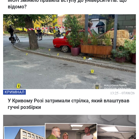
МОН змінило правила вступу до університетів: що
відомо?
КРИМІНАЛ
13:25 - 07/08/26
У Кривому Розі затримали стрілка, який влаштував
гучні розбірки