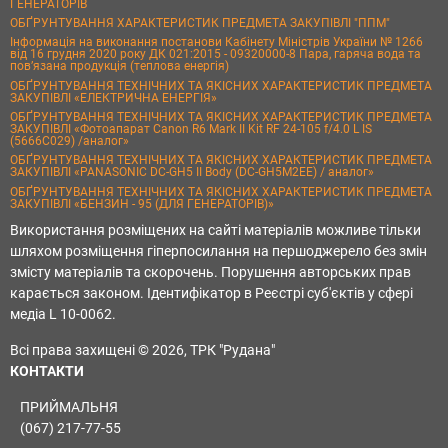
ГЕНЕРАТОРІВ
ОБҐРУНТУВАННЯ ХАРАКТЕРИСТИК ПРЕДМЕТА ЗАКУПІВЛІ "ППМ"
Інформація на виконання постанови Кабінету Міністрів України № 1266
від 16 грудня 2020 року ДК 021:2015 - 09320000-8 Пара, гаряча вода та
пов’язана продукція (теплова енергія)
ОБҐРУНТУВАННЯ ТЕХНІЧНИХ ТА ЯКІСНИХ ХАРАКТЕРИСТИК ПРЕДМЕТА
ЗАКУПІВЛІ «ЕЛЕКТРИЧНА ЕНЕРГІЯ»
ОБҐРУНТУВАННЯ ТЕХНІЧНИХ ТА ЯКІСНИХ ХАРАКТЕРИСТИК ПРЕДМЕТА
ЗАКУПІВЛІ «Фотоапарат Canon R6 Mark II Kit RF 24-105 f/4.0 L IS
(5666C029) /аналог»
ОБҐРУНТУВАННЯ ТЕХНІЧНИХ ТА ЯКІСНИХ ХАРАКТЕРИСТИК ПРЕДМЕТА
ЗАКУПІВЛІ «PANASONIC DC-GH5 II Body (DC-GH5M2EE) / аналог»
ОБҐРУНТУВАННЯ ТЕХНІЧНИХ ТА ЯКІСНИХ ХАРАКТЕРИСТИК ПРЕДМЕТА
ЗАКУПІВЛІ «БЕНЗИН - 95 (ДЛЯ ГЕНЕРАТОРІВ)»
Використання розміщених на сайті матеріалів можливе тільки
шляхом розміщення гіперпосилання на першоджерело без змін
змісту матеріалів та скорочень. Порушення авторських прав
карається законом. Ідентифікатор в Реєстрі суб'єктів у сфері
медіа L 10-0062.
Всі права захищені © 2026, ТРК "Рудана"
КОНТАКТИ
ПРИЙМАЛЬНЯ
(067) 217-77-55