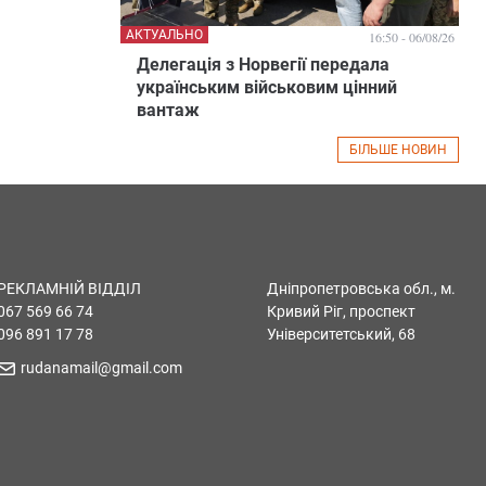
АКТУАЛЬНО
16:50 - 06/08/26
Делегація з Норвегії передала
українським військовим цінний
вантаж
БІЛЬШЕ НОВИН
РЕКЛАМНІЙ ВІДДІЛ
Дніпропетровська обл., м.
067 569 66 74
Кривий Ріг, проспект
096 891 17 78
Університетський, 68
rudanamail@gmail.com