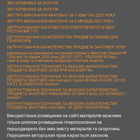
ЗВІТ КЕРІВНИКА ЗА 2020 РІК
ЗВІТ КЕРІВНИКА ЗА 2019 РІК
ЗВІТ ПРО ВИКОНАННЯ ФІНПЛАНУ ЗА 1 КВАРТАЛ 2021 РОКУ
ЗВІТ ПРО ВИКОНАННЯ ФІНПЛАНУ ЗА 6 МІСЯЦІВ 2021 РОКУ
ОБҐРУНТУВАННЯ ЗАКУПІВЛІ 2025 ЕЛЕКТРОЕНЕРГІЇ ЗГІДНО
ПОСТАНОВИ 710
ОБҐРУНТУВАННЯ ХАРАКТЕРИСТИК ПРЕДМЕТА ПАЛИВО ДЛЯ
ГЕНЕРАТОРІВ
ОБҐРУНТУВАННЯ ХАРАКТЕРИСТИК ПРЕДМЕТА ЗАКУПІВЛІ "ППМ"
Інформація на виконання постанови Кабінету Міністрів України №
1266 від 16 грудня 2020 року ДК 021:2015 - 09320000-8 Пара,
гаряча вода та пов’язана продукція (теплова енергія)
ОБҐРУНТУВАННЯ ТЕХНІЧНИХ ТА ЯКІСНИХ ХАРАКТЕРИСТИК
ПРЕДМЕТА ЗАКУПІВЛІ «ЕЛЕКТРИЧНА ЕНЕРГІЯ»
ОБҐРУНТУВАННЯ ТЕХНІЧНИХ ТА ЯКІСНИХ ХАРАКТЕРИСТИК
ПРЕДМЕТА ЗАКУПІВЛІ «Фотоапарат Canon R6 Mark II Kit RF 24-105
f/4.0 L IS (5666C029) /аналог»
ОБҐРУНТУВАННЯ ТЕХНІЧНИХ ТА ЯКІСНИХ ХАРАКТЕРИСТИК
ПРЕДМЕТА ЗАКУПІВЛІ «PANASONIC DC-GH5 II Body (DC-GH5M2EE) /
аналог»
ОБҐРУНТУВАННЯ ТЕХНІЧНИХ ТА ЯКІСНИХ ХАРАКТЕРИСТИК
ПРЕДМЕТА ЗАКУПІВЛІ «БЕНЗИН - 95 (ДЛЯ ГЕНЕРАТОРІВ)»
Використання розміщених на сайті матеріалів можливе
тільки шляхом розміщення гіперпосилання на
першоджерело без змін змісту матеріалів та скорочень.
Порушення авторських прав карається законом.