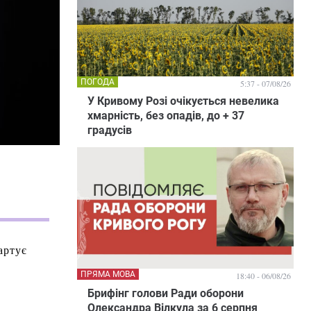
ПОГОДА
5:37 - 07/08/26
У Кривому Розі очікується невелика
хмарність, без опадів, до + 37
градусів
артує
ПРЯМА МОВА
18:40 - 06/08/26
Брифінг голови Ради оборони
Олександра Вілкула за 6 серпня