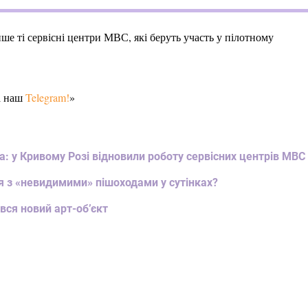
ше ті сервісні центри МВС, які беруть участь у пілотному
а наш
Telegram!
»
ва: у Кривому Розі відновили роботу сервісних центрів МВС
я з «невидимими» пішоходами у сутінках?
вся новий арт-об’єкт