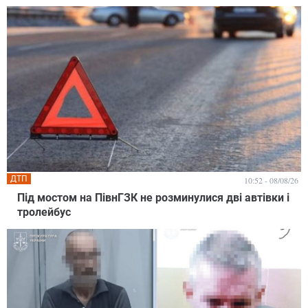
ДТП
10:52 - 08/08/26
Під мостом на ПівнГЗК не розминулися дві автівки і
тролейбус