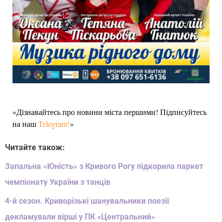
«Дізнавайтесь про новини міста першими! Підписуйтесь
на наш
Telegram!
»
Читайте також:
Запальна «Юність» з Кривого Рогу підкорила паркет
чемпіонату України з танців
4-й сезон. Криворізькі шанувальники поезії
декламували вірші у ПК «Центральний»