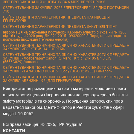
ЗВІТ ПРО ВИКОНАННЯ ФІНПЛАНУ ЗА 6 МІСЯЦІВ 2021 РОКУ
ОБҐРУНТУВАННЯ ЗАКУПІВЛІ 2025 ЕЛЕКТРОЕНЕРГІЇ ЗГІДНО ПОСТАНОВИ
710
ОБҐРУНТУВАННЯ ХАРАКТЕРИСТИК ПРЕДМЕТА ПАЛИВО ДЛЯ
ГЕНЕРАТОРІВ
ОБҐРУНТУВАННЯ ХАРАКТЕРИСТИК ПРЕДМЕТА ЗАКУПІВЛІ "ППМ"
Інформація на виконання постанови Кабінету Міністрів України № 1266
від 16 грудня 2020 року ДК 021:2015 - 09320000-8 Пара, гаряча вода та
пов’язана продукція (теплова енергія)
ОБҐРУНТУВАННЯ ТЕХНІЧНИХ ТА ЯКІСНИХ ХАРАКТЕРИСТИК ПРЕДМЕТА
ЗАКУПІВЛІ «ЕЛЕКТРИЧНА ЕНЕРГІЯ»
ОБҐРУНТУВАННЯ ТЕХНІЧНИХ ТА ЯКІСНИХ ХАРАКТЕРИСТИК ПРЕДМЕТА
ЗАКУПІВЛІ «Фотоапарат Canon R6 Mark II Kit RF 24-105 f/4.0 L IS
(5666C029) /аналог»
ОБҐРУНТУВАННЯ ТЕХНІЧНИХ ТА ЯКІСНИХ ХАРАКТЕРИСТИК ПРЕДМЕТА
ЗАКУПІВЛІ «PANASONIC DC-GH5 II Body (DC-GH5M2EE) / аналог»
ОБҐРУНТУВАННЯ ТЕХНІЧНИХ ТА ЯКІСНИХ ХАРАКТЕРИСТИК ПРЕДМЕТА
ЗАКУПІВЛІ «БЕНЗИН - 95 (ДЛЯ ГЕНЕРАТОРІВ)»
Використання розміщених на сайті матеріалів можливе тільки
шляхом розміщення гіперпосилання на першоджерело без змін
змісту матеріалів та скорочень. Порушення авторських прав
карається законом. Ідентифікатор в Реєстрі суб'єктів у сфері
медіа L 10-0062.
Всі права захищені © 2026, ТРК "Рудана"
КОНТАКТИ