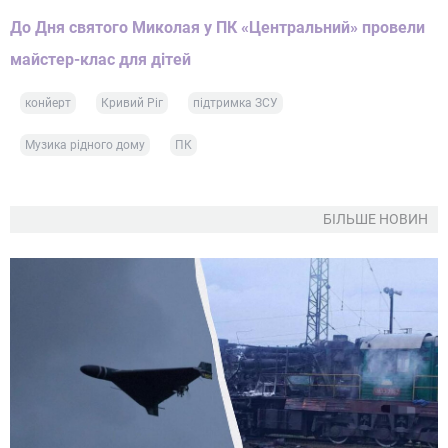
До Дня святого Миколая у ПК «Центральний» провели
майстер-клас для дітей
конйерт
Кривий Ріг
підтримка ЗСУ
Музика рідного дому
ПК
БІЛЬШЕ НОВИН