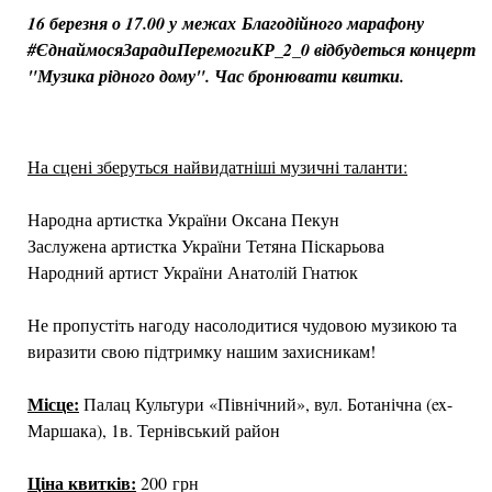
16 березня о 17.00 у межах Благодійного марафону
#ЄднаймосяЗарадиПеремогиКР_2_0 відбудеться концерт
"Музика рідного дому". Час бронювати квитки.
На сцені зберуться найвидатніші музичні таланти:
Народна артистка України Оксана Пекун
Заслужена артистка України Тетяна Піскарьова
Народний артист України Анатолій Гнатюк
Не пропустіть нагоду насолодитися чудовою музикою та
виразити свою підтримку нашим захисникам!
Місце:
Палац Культури «Північний», вул. Ботанічна (ex-
Маршака), 1в. Тернівський район
Ціна квитків:
200 грн