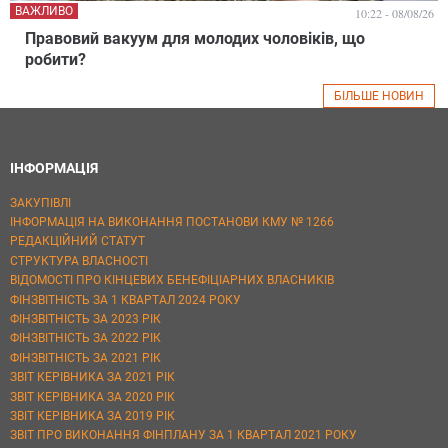
ВАЖЛИВО
10:22 - 08/08/26
Правовий вакуум для молодих чоловіків, що
робити?
БІЛЬШЕ НОВИН
ІНФОРМАЦІЯ
ЗАКУПІВЛІ
ІНФОРМАЦІЯ НА ВИКОНАННЯ ПОСТАНОВИ КМУ № 1266
РЕДАКЦІЙНИЙ СТАТУТ
СТРУКТУРА ВЛАСНОСТІ
ВІДОМОСТІ ПРО КІНЦЕВИХ БЕНЕФІЦІАРНИХ ВЛАСНИКІВ
ФІНЗВІТНІСТЬ ЗА 1 КВАРТАЛ 2024 РОКУ
ФІНЗВІТНІСТЬ ЗА 2023 РІК
ФІНЗВІТНІСТЬ ЗА 2022 РІК
ФІНЗВІТНІСТЬ ЗА 2021 РІК
ЗВІТ КЕРІВНИКА ЗА 2021 РІК
ЗВІТ КЕРІВНИКА ЗА 2020 РІК
ЗВІТ КЕРІВНИКА ЗА 2019 РІК
ЗВІТ ПРО ВИКОНАННЯ ФІНПЛАНУ ЗА 1 КВАРТАЛ 2021 РОКУ