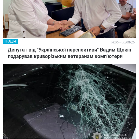
ПОДІЯ
14:06 - 05/08/26
Депутат від "Української перспективи" Вадим Щокін
подарував криворізьким ветеранам комп'ютери