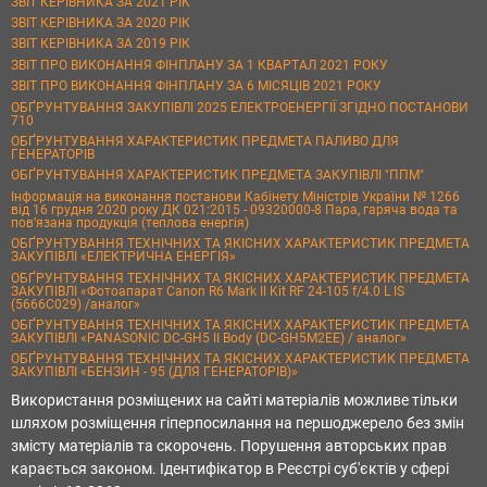
ЗВІТ КЕРІВНИКА ЗА 2021 РІК
ЗВІТ КЕРІВНИКА ЗА 2020 РІК
ЗВІТ КЕРІВНИКА ЗА 2019 РІК
ЗВІТ ПРО ВИКОНАННЯ ФІНПЛАНУ ЗА 1 КВАРТАЛ 2021 РОКУ
ЗВІТ ПРО ВИКОНАННЯ ФІНПЛАНУ ЗА 6 МІСЯЦІВ 2021 РОКУ
ОБҐРУНТУВАННЯ ЗАКУПІВЛІ 2025 ЕЛЕКТРОЕНЕРГІЇ ЗГІДНО ПОСТАНОВИ
710
ОБҐРУНТУВАННЯ ХАРАКТЕРИСТИК ПРЕДМЕТА ПАЛИВО ДЛЯ
ГЕНЕРАТОРІВ
ОБҐРУНТУВАННЯ ХАРАКТЕРИСТИК ПРЕДМЕТА ЗАКУПІВЛІ "ППМ"
Інформація на виконання постанови Кабінету Міністрів України № 1266
від 16 грудня 2020 року ДК 021:2015 - 09320000-8 Пара, гаряча вода та
пов’язана продукція (теплова енергія)
ОБҐРУНТУВАННЯ ТЕХНІЧНИХ ТА ЯКІСНИХ ХАРАКТЕРИСТИК ПРЕДМЕТА
ЗАКУПІВЛІ «ЕЛЕКТРИЧНА ЕНЕРГІЯ»
ОБҐРУНТУВАННЯ ТЕХНІЧНИХ ТА ЯКІСНИХ ХАРАКТЕРИСТИК ПРЕДМЕТА
ЗАКУПІВЛІ «Фотоапарат Canon R6 Mark II Kit RF 24-105 f/4.0 L IS
(5666C029) /аналог»
ОБҐРУНТУВАННЯ ТЕХНІЧНИХ ТА ЯКІСНИХ ХАРАКТЕРИСТИК ПРЕДМЕТА
ЗАКУПІВЛІ «PANASONIC DC-GH5 II Body (DC-GH5M2EE) / аналог»
ОБҐРУНТУВАННЯ ТЕХНІЧНИХ ТА ЯКІСНИХ ХАРАКТЕРИСТИК ПРЕДМЕТА
ЗАКУПІВЛІ «БЕНЗИН - 95 (ДЛЯ ГЕНЕРАТОРІВ)»
Використання розміщених на сайті матеріалів можливе тільки
шляхом розміщення гіперпосилання на першоджерело без змін
змісту матеріалів та скорочень. Порушення авторських прав
карається законом. Ідентифікатор в Реєстрі суб'єктів у сфері