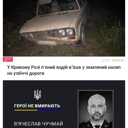
ДТП
12:33 - 05/08/26
У Кривому Розі п‘яний водій в‘їхав у земляний насип
на узбіччі дороги