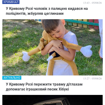
КРИМІНАЛ
13:43 - 05/08/26
У Кривому Розі чоловік з палицею кидався на
поліціянтів, жбурляв цеглинами
АКТУАЛЬНО
13:27 - 05/08/26
У Кривому Розі пережити травму дітлахам
допомагає іграшковий песик Хібукі