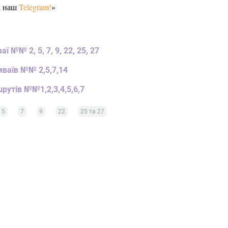
а наш
Telegram!
»
 №№ 2, 5, 7, 9, 22, 25, 27
мваїв №№ 2,5,7,14
рутів №№1,2,3,4,5,6,7
5
7
9
22
25 та 27