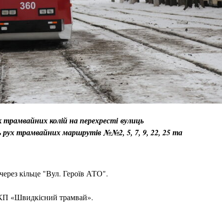
ок трамвайних колій на перехресті вулиць
ть рух трамвайних маршрутів №№2, 5, 7, 9, 22, 25 та
ерез кільце "Вул. Героїв АТО".
я КП «Швидкісний трамвай».