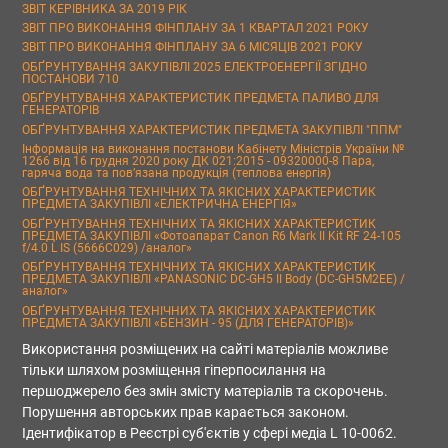
ЗВІТ КЕРІВНИКА ЗА 2019 РІК
ЗВІТ ПРО ВИКОНАННЯ ФІНПЛАНУ ЗА 1 КВАРТАЛ 2021 РОКУ
ЗВІТ ПРО ВИКОНАННЯ ФІНПЛАНУ ЗА 6 МІСЯЦІВ 2021 РОКУ
ОБҐРУНТУВАННЯ ЗАКУПІВЛІ 2025 ЕЛЕКТРОЕНЕРГІЇ ЗГІДНО
ПОСТАНОВИ 710
ОБҐРУНТУВАННЯ ХАРАКТЕРИСТИК ПРЕДМЕТА ПАЛИВО ДЛЯ
ГЕНЕРАТОРІВ
ОБҐРУНТУВАННЯ ХАРАКТЕРИСТИК ПРЕДМЕТА ЗАКУПІВЛІ "ППМ"
Інформація на виконання постанови Кабінету Міністрів України №
1266 від 16 грудня 2020 року ДК 021:2015 - 09320000-8 Пара,
гаряча вода та пов’язана продукція (теплова енергія)
ОБҐРУНТУВАННЯ ТЕХНІЧНИХ ТА ЯКІСНИХ ХАРАКТЕРИСТИК
ПРЕДМЕТА ЗАКУПІВЛІ «ЕЛЕКТРИЧНА ЕНЕРГІЯ»
ОБҐРУНТУВАННЯ ТЕХНІЧНИХ ТА ЯКІСНИХ ХАРАКТЕРИСТИК
ПРЕДМЕТА ЗАКУПІВЛІ «Фотоапарат Canon R6 Mark II Kit RF 24-105
f/4.0 L IS (5666C029) /аналог»
ОБҐРУНТУВАННЯ ТЕХНІЧНИХ ТА ЯКІСНИХ ХАРАКТЕРИСТИК
ПРЕДМЕТА ЗАКУПІВЛІ «PANASONIC DC-GH5 II Body (DC-GH5M2EE) /
аналог»
ОБҐРУНТУВАННЯ ТЕХНІЧНИХ ТА ЯКІСНИХ ХАРАКТЕРИСТИК
ПРЕДМЕТА ЗАКУПІВЛІ «БЕНЗИН - 95 (ДЛЯ ГЕНЕРАТОРІВ)»
Використання розміщених на сайті матеріалів можливе
тільки шляхом розміщення гіперпосилання на
першоджерело без змін змісту матеріалів та скорочень.
Порушення авторських прав карається законом.
Ідентифікатор в Реєстрі суб'єктів у сфері медіа L 10-0062.