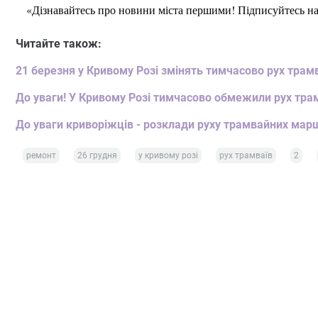
«Дізнавайтесь про новини міста першими! Підписуйтесь н
Читайте також:
21 березня у Кривому Розі змінять тимчасово рух трамваї
До уваги! У Кривому Розі тимчасово обмежили рух тра
До уваги криворіжців - розклади руху трамвайних марш
ремонт
26 грудня
у кривому розі
рух трамваїв
2