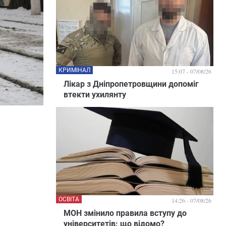
КРИМІНАЛ
15:07 - 07/08/26
Лікар з Дніпропетровщини допоміг
втекти ухилянту
ОСВІТА
14:26 - 07/08/26
МОН змінило правила вступу до
університетів: що відомо?