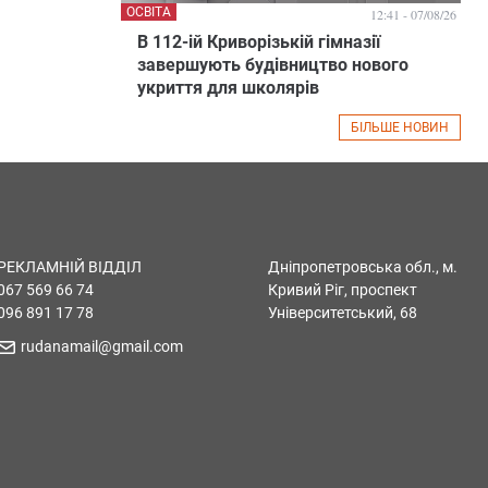
ОСВІТА
12:41 - 07/08/26
В 112-ій Криворізькій гімназії
завершують будівництво нового
укриття для школярів
БІЛЬШЕ НОВИН
РЕКЛАМНІЙ ВІДДІЛ
Дніпропетровська обл., м.
067 569 66 74
Кривий Ріг, проспект
096 891 17 78
Університетський, 68
rudanamail@gmail.com