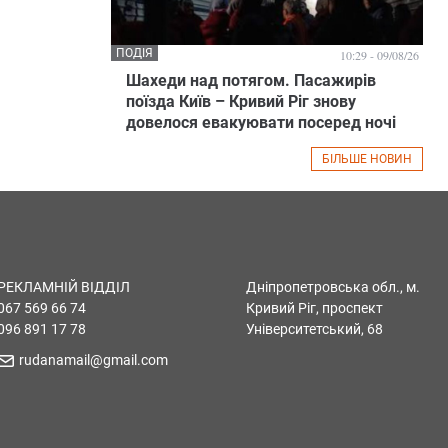
ПОДІЯ
10:29 - 09/08/26
Шахеди над потягом. Пасажирів
поїзда Київ – Кривий Ріг знову
довелося евакуювати посеред ночі
БІЛЬШЕ НОВИН
РЕКЛАМНІЙ ВІДДІЛ
Дніпропетровська обл., м.
067 569 66 74
Кривий Ріг, проспект
096 891 17 78
Університетський, 68
rudanamail@gmail.com