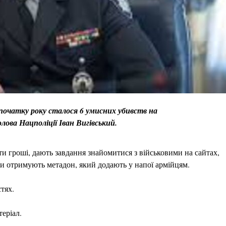
 початку року сталося 6 умисних убивств на
олова Нацполіції Іван Вигівський.
и гроші, дають завдання знайомитися з військовими на сайтах,
ни отримують метадон, який додають у напої армійцям.
тях.
еріал.