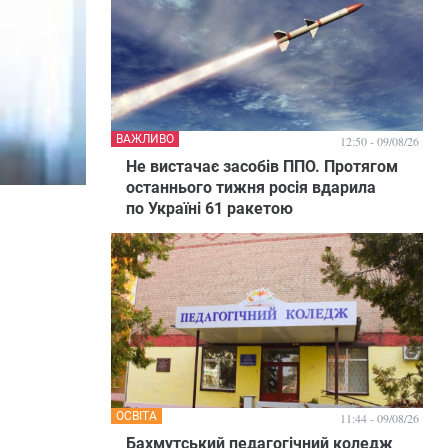
ВАЖЛИВО
12:50 - 09/08/26
Не вистачає засобів ППО. Протягом
останнього тижня росія вдарила
по Україні 61 ракетою
ОСВІТА
11:44 - 09/08/26
Бахмутський педагогічний коледж