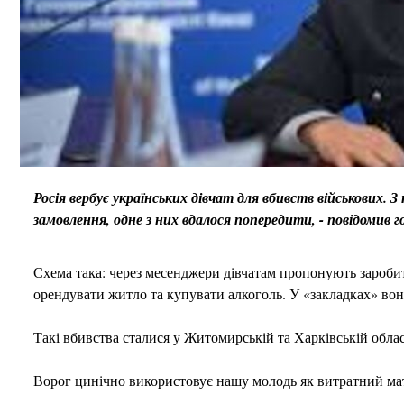
Росія вербує українських дівчат для вбивств військових.
З
замовлення, одне з них вдалося попередити, - повідомив г
Схема така: через месенджери дівчатам пропонують заробит
орендувати житло та купувати алкоголь. У «закладках» во
Такі вбивства сталися у Житомирській та Харківській облас
Ворог цинічно використовує нашу молодь як витратний мат