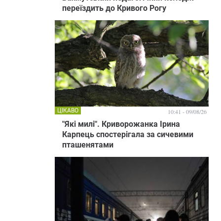
переїздить до Кривого Рогу
ЦІКАВО
10:41 - 09/08/26
"Які милі". Криворожанка Ірина
Карпець спостерігала за сичевими
пташенятами