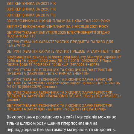
ЗВІТ КЕРІВНИКА ЗА 2021 РІК
ЗВІТ КЕРІВНИКА ЗА 2020 РІК
ЗВІТ КЕРІВНИКА ЗА 2019 РІК
ЗВІТ ПРО ВИКОНАННЯ ФІНПЛАНУ ЗА 1 КВАРТАЛ 2021 РОКУ
ЗВІТ ПРО ВИКОНАННЯ ФІНПЛАНУ ЗА 6 МІСЯЦІВ 2021 РОКУ
ОБҐРУНТУВАННЯ ЗАКУПІВЛІ 2025 ЕЛЕКТРОЕНЕРГІЇ ЗГІДНО
ПОСТАНОВИ 710
ОБҐРУНТУВАННЯ ХАРАКТЕРИСТИК ПРЕДМЕТА ПАЛИВО ДЛЯ
ГЕНЕРАТОРІВ
ОБҐРУНТУВАННЯ ХАРАКТЕРИСТИК ПРЕДМЕТА ЗАКУПІВЛІ "ППМ"
Інформація на виконання постанови Кабінету Міністрів України №
1266 від 16 грудня 2020 року ДК 021:2015 - 09320000-8 Пара,
гаряча вода та пов’язана продукція (теплова енергія)
ОБҐРУНТУВАННЯ ТЕХНІЧНИХ ТА ЯКІСНИХ ХАРАКТЕРИСТИК
ПРЕДМЕТА ЗАКУПІВЛІ «ЕЛЕКТРИЧНА ЕНЕРГІЯ»
ОБҐРУНТУВАННЯ ТЕХНІЧНИХ ТА ЯКІСНИХ ХАРАКТЕРИСТИК
ПРЕДМЕТА ЗАКУПІВЛІ «Фотоапарат Canon R6 Mark II Kit RF 24-105
f/4.0 L IS (5666C029) /аналог»
ОБҐРУНТУВАННЯ ТЕХНІЧНИХ ТА ЯКІСНИХ ХАРАКТЕРИСТИК
ПРЕДМЕТА ЗАКУПІВЛІ «PANASONIC DC-GH5 II Body (DC-GH5M2EE) /
аналог»
ОБҐРУНТУВАННЯ ТЕХНІЧНИХ ТА ЯКІСНИХ ХАРАКТЕРИСТИК
ПРЕДМЕТА ЗАКУПІВЛІ «БЕНЗИН - 95 (ДЛЯ ГЕНЕРАТОРІВ)»
Використання розміщених на сайті матеріалів можливе
тільки шляхом розміщення гіперпосилання на
першоджерело без змін змісту матеріалів та скорочень.