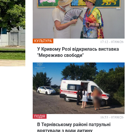
КУЛЬТУРА
17:12 - 07/08/26
У Кривому Розі відкрилась виставка
"Мереживо свободи"
ПОДІЯ
16:53 - 07/08/26
В Тернівському районі патрульні
врятували з води дитину