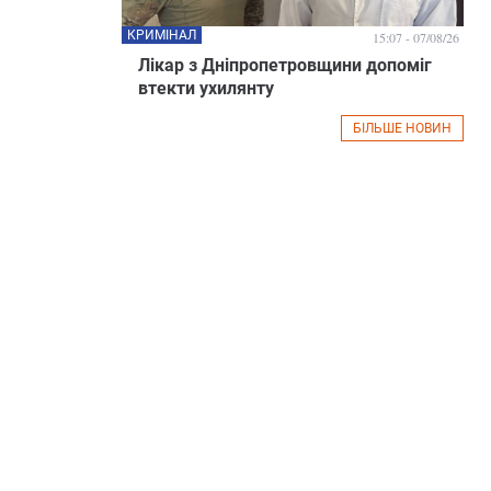
КРИМІНАЛ
15:07 - 07/08/26
Лікар з Дніпропетровщини допоміг
втекти ухилянту
БІЛЬШЕ НОВИН