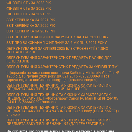
ФІНЗВІТНІСТЬ ЗА 2023 РІК
ФІНЗВІТНІСТЬ ЗА 2022 РІК
ФІНЗВІТНІСТЬ ЗА 2021 РІК
ЗВІТ КЕРІВНИКА ЗА 2021 РІК
ЗВІТ КЕРІВНИКА ЗА 2020 РІК
ЗВІТ КЕРІВНИКА ЗА 2019 РІК
ЗВІТ ПРО ВИКОНАННЯ ФІНПЛАНУ ЗА 1 КВАРТАЛ 2021 РОКУ
ЗВІТ ПРО ВИКОНАННЯ ФІНПЛАНУ ЗА 6 МІСЯЦІВ 2021 РОКУ
ОБҐРУНТУВАННЯ ЗАКУПІВЛІ 2025 ЕЛЕКТРОЕНЕРГІЇ ЗГІДНО
ПОСТАНОВИ 710
ОБҐРУНТУВАННЯ ХАРАКТЕРИСТИК ПРЕДМЕТА ПАЛИВО ДЛЯ
ГЕНЕРАТОРІВ
ОБҐРУНТУВАННЯ ХАРАКТЕРИСТИК ПРЕДМЕТА ЗАКУПІВЛІ "ППМ"
Інформація на виконання постанови Кабінету Міністрів України №
1266 від 16 грудня 2020 року ДК 021:2015 - 09320000-8 Пара,
гаряча вода та пов’язана продукція (теплова енергія)
ОБҐРУНТУВАННЯ ТЕХНІЧНИХ ТА ЯКІСНИХ ХАРАКТЕРИСТИК
ПРЕДМЕТА ЗАКУПІВЛІ «ЕЛЕКТРИЧНА ЕНЕРГІЯ»
ОБҐРУНТУВАННЯ ТЕХНІЧНИХ ТА ЯКІСНИХ ХАРАКТЕРИСТИК
ПРЕДМЕТА ЗАКУПІВЛІ «Фотоапарат Canon R6 Mark II Kit RF 24-105
f/4.0 L IS (5666C029) /аналог»
ОБҐРУНТУВАННЯ ТЕХНІЧНИХ ТА ЯКІСНИХ ХАРАКТЕРИСТИК
ПРЕДМЕТА ЗАКУПІВЛІ «PANASONIC DC-GH5 II Body (DC-GH5M2EE) /
аналог»
ОБҐРУНТУВАННЯ ТЕХНІЧНИХ ТА ЯКІСНИХ ХАРАКТЕРИСТИК
ПРЕДМЕТА ЗАКУПІВЛІ «БЕНЗИН - 95 (ДЛЯ ГЕНЕРАТОРІВ)»
Використання розміщених на сайті матеріалів можливе