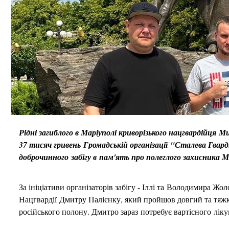
Рідні загиблого в Маріуполі криворізького нацгвардійця 
37 тисяч гривень Громадській організації "Сталева Гварді
доброчинного забігу в пам'ять про полеглого захисника 
За ініціативи організаторів забігу - Іллі та Володимира Жо
Нацгвардії Дмитру Палієнку, який пройшов довгий та тяжк
російського полону. Дмитро зараз потребує вартісного ліку