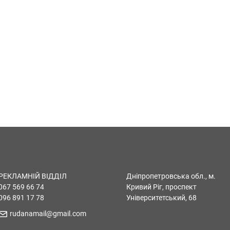
РЕКЛАМНІЙ ВІДДІЛ
Дніпропетровська обл., м.
067 569 66 74
Кривий Ріг, проспект
096 891 17 78
Університетський, 68
rudanamail@gmail.com