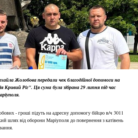
Михайла Жолобова передали чек благодійної допомоги на
я Кривий Ріг". Ця сума була зібрана 29 липня під час
Маріуполя.
лобових - гроші підуть на адресну допомогу бійцю в/ч 3011
ий шлях від оборони Маріуполя до повернення з катівень
вання.