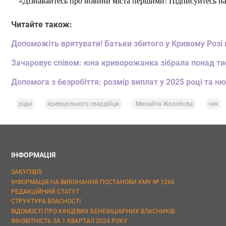
«Дізнавайтесь про новини міста першими! Підписуйтесь н
Читайте також:
Допоможіть врятувати! Батьки збитого у Кривому Розі 
Зачаровує співом: юна криворожанка зібрала понад тис
Допомога з безробіття: розмір виплат у 2025 році та н
рідні
криворізького гвардійця
Михайла Жолобова
чек
ІНФОРМАЦІЯ
ЗАКУПІВЛІ
ІНФОРМАЦІЯ НА ВИКОНАННЯ ПОСТАНОВИ КМУ № 1266
РЕДАКЦІЙНИЙ СТАТУТ
СТРУКТУРА ВЛАСНОСТІ
ВІДОМОСТІ ПРО КІНЦЕВИХ БЕНЕФІЦІАРНИХ ВЛАСНИКІВ
ФІНЗВІТНІСТЬ ЗА 1 КВАРТАЛ 2024 РОКУ