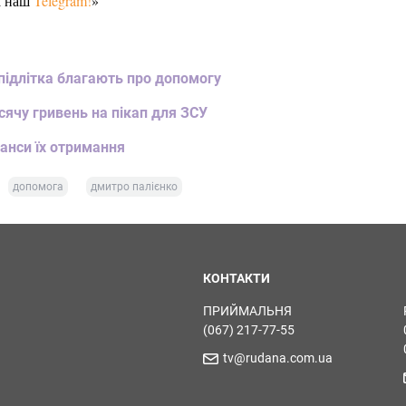
а наш
Telegram!
»
підлітка благають про допомогу
ячу гривень на пікап для ЗСУ
юанси їх отримання
допомога
дмитро палієнко
КОНТАКТИ
ПРИЙМАЛЬНЯ
(067) 217-77-55
tv@rudana.com.ua