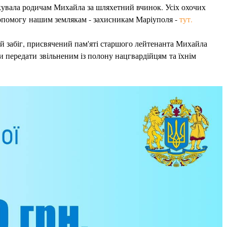
якувала родичам Михайла за шляхетний вчинок. Усіх охочих
допомогу нашим землякам - захисникам Маріуполя -
тут.
ий забіг, присвячений пам'яті старшого лейтенанта Михайла
и передати звільненим із полону нацгвардійцям та їхнім