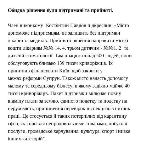
Обидва рішення були підтримані та прийняті.
Член виконкому Костянтин Павлов підкреслив: «Місто
допоможе підприємцям, не залишить без підтримки
лікарні та медиків. Прийнято рішення направити міські
кошти лікарням №№ 14, 4, трьом дитячим - №№1, 2 та
дитячій стоматології. Там працює понад 500 людей, вони
обслуговують близько 139 тисяч криворіжців. Їх
припинив фінансувати Київ, щоб закрити у
межах реформи Супрун. Також місто надасть допомогу
малому та середньому бізнесу, в якому задіяно майже 40
тисяч криворіжців. Пакет підтримки включає повну
відміну плати за землю, єдиного податку та податку на
нерухомість, припинення перевірок інспекцією з питань
праці. Це стосується й таких потерпілих від карантину
сфер, як торгівля непродовольчими товарами, побутові
послуги, громадське харчування, культура, спорт і низка
інших категорій".