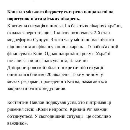
Кошти з міського бюджету екстрено направлені на
порятунок п'яти міських лікарень.
Критична ситуація в них, як і в багатьох лікарнях країни,
склалася через те, що з 1 квітня розпочався 2-й етап
медреформи Супрун. З того часу місто не має ніякого
відношення до фінансування лікарень - їх зобов'язаний
фінансувати Київ. Однак наприкінці року в Україні
почалися зриви фінансування, тільки по
Дніпропетровській області в критичній ситуації
опинилися близько 20 лікарень. Таким чином, у
межах реформи, проведеної з Києва, намагаються
закривати багато медустанов.
Костянтин Павлов подякував усім, хто підтримав ці
рішення сесії: «Коли непросто, Кривий Ріг завжди
об'єднується. У сьогоднішній ситуації - це особливо
важливо».