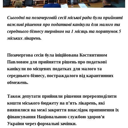
Сьогодні на позачерговій сесії міської ради були прийняті
важливі рішення
про податкові канікули для малого та
середнього бізнесу терміном на 1 місяць та порятунок 5
міських лікарень.
Позачергова сесія була ініційована Костянтином
Павловим для прийняття рішень про податкові
канікули по місцевих податках для малого та
середнього бізнесу, постраждалого від карантинних
обмежень.
Також депутати прийняли рішення перерозподілити
кошти міського бюджету на п’ять лікарень, які
виявилися на межі закриття внаслідок припинення їх
фінансування Національною службою здоров'я
України через формальні зачіпки.