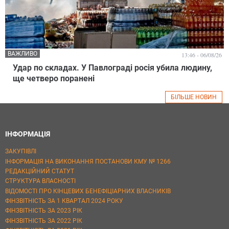
ВАЖЛИВО
13:46 - 06/08/26
Удар по складах. У Павлограді росія убила людину,
ще четверо поранені
БІЛЬШЕ НОВИН
ІНФОРМАЦІЯ
ЗАКУПІВЛІ
ІНФОРМАЦІЯ НА ВИКОНАННЯ ПОСТАНОВИ КМУ № 1266
РЕДАКЦІЙНИЙ СТАТУТ
СТРУКТУРА ВЛАСНОСТІ
ВІДОМОСТІ ПРО КІНЦЕВИХ БЕНЕФІЦІАРНИХ ВЛАСНИКІВ
ФІНЗВІТНІСТЬ ЗА 1 КВАРТАЛ 2024 РОКУ
ФІНЗВІТНІСТЬ ЗА 2023 РІК
ФІНЗВІТНІСТЬ ЗА 2022 РІК