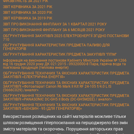
ФІНЗВІТНІСТЬ ЗА 2021 РІК
ЗВІТ КЕРІВНИКА ЗА 2021 РІК
ЗВІТ КЕРІВНИКА ЗА 2020 РІК
ЗВІТ КЕРІВНИКА ЗА 2019 РІК
ЗВІТ ПРО ВИКОНАННЯ ФІНПЛАНУ ЗА 1 КВАРТАЛ 2021 РОКУ
ЗВІТ ПРО ВИКОНАННЯ ФІНПЛАНУ ЗА 6 МІСЯЦІВ 2021 РОКУ
ОБҐРУНТУВАННЯ ЗАКУПІВЛІ 2025 ЕЛЕКТРОЕНЕРГІЇ ЗГІДНО ПОСТАНОВИ
710
ОБҐРУНТУВАННЯ ХАРАКТЕРИСТИК ПРЕДМЕТА ПАЛИВО ДЛЯ
ГЕНЕРАТОРІВ
ОБҐРУНТУВАННЯ ХАРАКТЕРИСТИК ПРЕДМЕТА ЗАКУПІВЛІ "ППМ"
Інформація на виконання постанови Кабінету Міністрів України № 1266
від 16 грудня 2020 року ДК 021:2015 - 09320000-8 Пара, гаряча вода та
пов’язана продукція (теплова енергія)
ОБҐРУНТУВАННЯ ТЕХНІЧНИХ ТА ЯКІСНИХ ХАРАКТЕРИСТИК ПРЕДМЕТА
ЗАКУПІВЛІ «ЕЛЕКТРИЧНА ЕНЕРГІЯ»
ОБҐРУНТУВАННЯ ТЕХНІЧНИХ ТА ЯКІСНИХ ХАРАКТЕРИСТИК ПРЕДМЕТА
ЗАКУПІВЛІ «Фотоапарат Canon R6 Mark II Kit RF 24-105 f/4.0 L IS
(5666C029) /аналог»
ОБҐРУНТУВАННЯ ТЕХНІЧНИХ ТА ЯКІСНИХ ХАРАКТЕРИСТИК ПРЕДМЕТА
ЗАКУПІВЛІ «PANASONIC DC-GH5 II Body (DC-GH5M2EE) / аналог»
ОБҐРУНТУВАННЯ ТЕХНІЧНИХ ТА ЯКІСНИХ ХАРАКТЕРИСТИК ПРЕДМЕТА
ЗАКУПІВЛІ «БЕНЗИН - 95 (ДЛЯ ГЕНЕРАТОРІВ)»
Використання розміщених на сайті матеріалів можливе тільки
шляхом розміщення гіперпосилання на першоджерело без змін
змісту матеріалів та скорочень. Порушення авторських прав