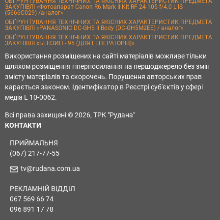
ОБҐРУНТУВАННЯ ТЕХНІЧНИХ ТА ЯКІСНИХ ХАРАКТЕРИСТИК ПРЕДМЕТА
ЗАКУПІВЛІ «Фотоапарат Canon R6 Mark II Kit RF 24-105 f/4.0 L IS
(5666C029) /аналог»
ОБҐРУНТУВАННЯ ТЕХНІЧНИХ ТА ЯКІСНИХ ХАРАКТЕРИСТИК ПРЕДМЕТА
ЗАКУПІВЛІ «PANASONIC DC-GH5 II Body (DC-GH5M2EE) / аналог»
ОБҐРУНТУВАННЯ ТЕХНІЧНИХ ТА ЯКІСНИХ ХАРАКТЕРИСТИК ПРЕДМЕТА
ЗАКУПІВЛІ «БЕНЗИН - 95 (ДЛЯ ГЕНЕРАТОРІВ)»
Використання розміщених на сайті матеріалів можливе тільки
шляхом розміщення гіперпосилання на першоджерело без змін
змісту матеріалів та скорочень. Порушення авторських прав
карається законом. Ідентифікатор в Реєстрі суб'єктів у сфері
медіа L 10-0062.
Всі права захищені © 2026, ТРК "Рудана"
КОНТАКТИ
ПРИЙМАЛЬНЯ
(067) 217-77-55
tv@rudana.com.ua
РЕКЛАМНІЙ ВІДДІЛ
067 569 66 74
096 891 17 78