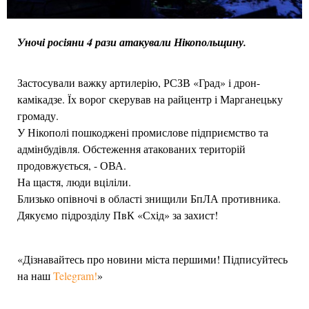
Уночі росіяни 4 рази атакували Нікопольщину.
Застосували важку артилерію, РСЗВ «Град» і дрон-
камікадзе. Їх ворог скерував на райцентр і Марганецьку
громаду.
У Нікополі пошкоджені промислове підприємство та
адмінбудівля. Обстеження атакованих територій
продовжується, - ОВА.
На щастя, люди вціліли.
Близько опівночі в області знищили БпЛА противника.
Дякуємо підрозділу ПвК «Схід» за захист!
«Дізнавайтесь про новини міста першими! Підписуйтесь
на наш
Telegram!
»