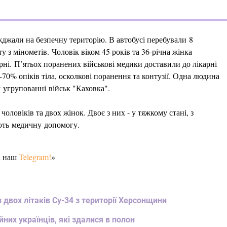
їжджали на безпечну територію. В автобусі перебували 8
у з мінометів. Чоловік віком 45 років та 36-річна жінка
арні. П’ятьох поранених військові медики доставили до лікарні
70% опіків тіла, осколкові поранення та контузії. Одна людина
 угрупованні військ "Каховка".
ловіків та двох жінок. Двоє з них - у тяжкому стані, з
ають медичну допомогу.
а наш
Telegram!
»
 двох літаків Су-34 з території Херсонщини
них українців, які здалися в полон