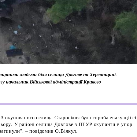
з мирними людьми біля селища
Довгове на Херсонщині.
нгу начальник Військової адміністрації Кривого
 З окупованого селища Старосілля була спроба евакуації с
льору. У районі селища Довгове з ПТУР окупанти в упор
загинули”, – повідомив О.Вілкул.