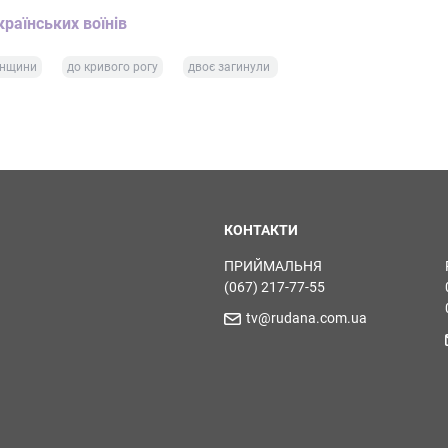
країнських воїнів
онщини
до кривого рогу
двоє загинули
КОНТАКТИ
ПРИЙМАЛЬНЯ
(067) 217-77-55
tv@rudana.com.ua