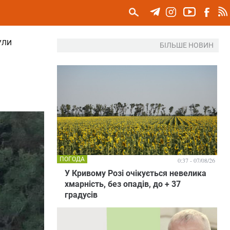
УЛИ
БІЛЬШЕ НОВИН
ПОГОДА
0:37 - 07/08/26
У Кривому Розі очікується невелика
хмарність, без опадів, до + 37
градусів