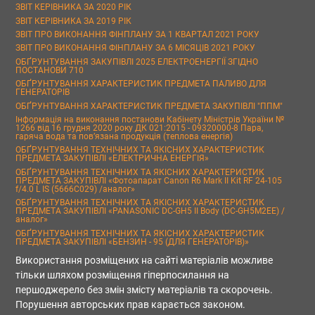
ЗВІТ КЕРІВНИКА ЗА 2020 РІК
ЗВІТ КЕРІВНИКА ЗА 2019 РІК
ЗВІТ ПРО ВИКОНАННЯ ФІНПЛАНУ ЗА 1 КВАРТАЛ 2021 РОКУ
ЗВІТ ПРО ВИКОНАННЯ ФІНПЛАНУ ЗА 6 МІСЯЦІВ 2021 РОКУ
ОБҐРУНТУВАННЯ ЗАКУПІВЛІ 2025 ЕЛЕКТРОЕНЕРГІЇ ЗГІДНО
ПОСТАНОВИ 710
ОБҐРУНТУВАННЯ ХАРАКТЕРИСТИК ПРЕДМЕТА ПАЛИВО ДЛЯ
ГЕНЕРАТОРІВ
ОБҐРУНТУВАННЯ ХАРАКТЕРИСТИК ПРЕДМЕТА ЗАКУПІВЛІ "ППМ"
Інформація на виконання постанови Кабінету Міністрів України №
1266 від 16 грудня 2020 року ДК 021:2015 - 09320000-8 Пара,
гаряча вода та пов’язана продукція (теплова енергія)
ОБҐРУНТУВАННЯ ТЕХНІЧНИХ ТА ЯКІСНИХ ХАРАКТЕРИСТИК
ПРЕДМЕТА ЗАКУПІВЛІ «ЕЛЕКТРИЧНА ЕНЕРГІЯ»
ОБҐРУНТУВАННЯ ТЕХНІЧНИХ ТА ЯКІСНИХ ХАРАКТЕРИСТИК
ПРЕДМЕТА ЗАКУПІВЛІ «Фотоапарат Canon R6 Mark II Kit RF 24-105
f/4.0 L IS (5666C029) /аналог»
ОБҐРУНТУВАННЯ ТЕХНІЧНИХ ТА ЯКІСНИХ ХАРАКТЕРИСТИК
ПРЕДМЕТА ЗАКУПІВЛІ «PANASONIC DC-GH5 II Body (DC-GH5M2EE) /
аналог»
ОБҐРУНТУВАННЯ ТЕХНІЧНИХ ТА ЯКІСНИХ ХАРАКТЕРИСТИК
ПРЕДМЕТА ЗАКУПІВЛІ «БЕНЗИН - 95 (ДЛЯ ГЕНЕРАТОРІВ)»
Використання розміщених на сайті матеріалів можливе
тільки шляхом розміщення гіперпосилання на
першоджерело без змін змісту матеріалів та скорочень.
Порушення авторських прав карається законом.