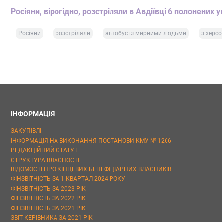
Росіяни, вірогідно, розстріляли в Авдіївці 6 полонених у
Росіяни
розстріляли
автобус із мирними людьми
з херс
ІНФОРМАЦІЯ
ЗАКУПІВЛІ
ІНФОРМАЦІЯ НА ВИКОНАННЯ ПОСТАНОВИ КМУ № 1266
РЕДАКЦІЙНИЙ СТАТУТ
СТРУКТУРА ВЛАСНОСТІ
ВІДОМОСТІ ПРО КІНЦЕВИХ БЕНЕФІЦІАРНИХ ВЛАСНИКІВ
ФІНЗВІТНІСТЬ ЗА 1 КВАРТАЛ 2024 РОКУ
ФІНЗВІТНІСТЬ ЗА 2023 РІК
ФІНЗВІТНІСТЬ ЗА 2022 РІК
ФІНЗВІТНІСТЬ ЗА 2021 РІК
ЗВІТ КЕРІВНИКА ЗА 2021 РІК