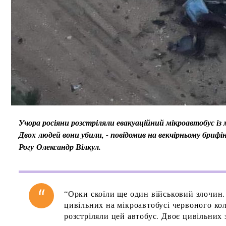
Учора росіяни розстріляли евакуаційний мікроавтобус і
Д
вох людей вони убили, - повідомив на векчірньому брифі
Рогу
Олександр Вілкул.
“Орки скоїли ще один військовий злочин.
цивільних на мікроавтобусі червоного ко
розстріляли цей автобус. Двоє цивільних 