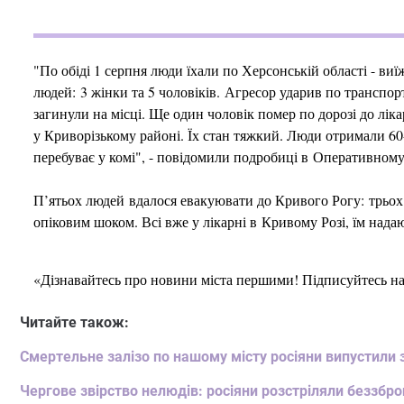
"По обіді 1 серпня люди їхали по Херсонській області - ви
людей: 3 жінки та 5 чоловіків. Агресор ударив по транспорт
загинули на місці. Ще один чоловік помер по дорозі до лік
у Криворізькому районі. Їх стан тяжкий. Люди отримали 60-
перебуває у комі", - повідомили подробиці в Оперативному
П’ятьох людей вдалося евакуювати до Кривого Рогу: трьох чо
опіковим шоком. Всі вже у лікарні в Кривому Розі, їм над
«Дізнавайтесь про новини міста першими! Підписуйтесь н
Читайте також:
Смертельне залізо по нашому місту росіяни випустили з
Чергове звірство нелюдів: росіяни розстріляли беззброй