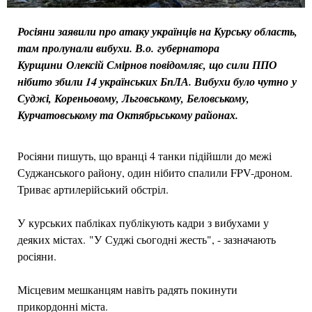
Росіяни заявили про атаку українців на Курську область,
там пролунали вибухи. В.о. губернатора
Курщини Олексій Смірнов повідомляє, що сили ППО
нібито збили 14 українських БпЛА. Вибухи було чутно у
Суджі, Кореньовому, Льговському, Беловському,
Курчатовському та Октябрьському районах.
Росіяни пишуть, що вранці 4 танки підійшли до межі
Суджанського району, один нібито спалили FPV-дроном.
Триває артилерійський обстріл.
У курських пабліках публікують кадри з вибухами у
деяких містах. "У Суджі сьогодні жесть", - зазначають
росіяни.
Місцевим мешканцям навіть радять покинути
прикордонні міста.