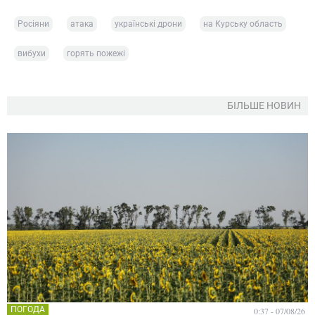
Росіяни
атака
українські дрони
на Курську область
вибухи
горять пожежі
БІЛЬШЕ НОВИН
ПОГОДА
0:37 - 07/08/26