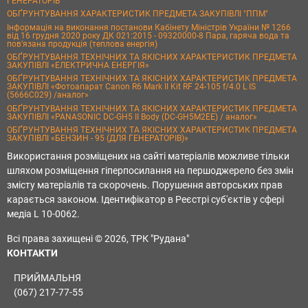
ГЕНЕРАТОРІВ
ОБҐРУНТУВАННЯ ХАРАКТЕРИСТИК ПРЕДМЕТА ЗАКУПІВЛІ "ППМ"
Інформація на виконання постанови Кабінету Міністрів України № 1266
від 16 грудня 2020 року ДК 021:2015 - 09320000-8 Пара, гаряча вода та
пов’язана продукція (теплова енергія)
ОБҐРУНТУВАННЯ ТЕХНІЧНИХ ТА ЯКІСНИХ ХАРАКТЕРИСТИК ПРЕДМЕТА
ЗАКУПІВЛІ «ЕЛЕКТРИЧНА ЕНЕРГІЯ»
ОБҐРУНТУВАННЯ ТЕХНІЧНИХ ТА ЯКІСНИХ ХАРАКТЕРИСТИК ПРЕДМЕТА
ЗАКУПІВЛІ «Фотоапарат Canon R6 Mark II Kit RF 24-105 f/4.0 L IS
(5666C029) /аналог»
ОБҐРУНТУВАННЯ ТЕХНІЧНИХ ТА ЯКІСНИХ ХАРАКТЕРИСТИК ПРЕДМЕТА
ЗАКУПІВЛІ «PANASONIC DC-GH5 II Body (DC-GH5M2EE) / аналог»
ОБҐРУНТУВАННЯ ТЕХНІЧНИХ ТА ЯКІСНИХ ХАРАКТЕРИСТИК ПРЕДМЕТА
ЗАКУПІВЛІ «БЕНЗИН - 95 (ДЛЯ ГЕНЕРАТОРІВ)»
Використання розміщених на сайті матеріалів можливе тільки
шляхом розміщення гіперпосилання на першоджерело без змін
змісту матеріалів та скорочень. Порушення авторських прав
карається законом. Ідентифікатор в Реєстрі суб'єктів у сфері
медіа L 10-0062.
Всі права захищені © 2026, ТРК "Рудана"
КОНТАКТИ
ПРИЙМАЛЬНЯ
(067) 217-77-55