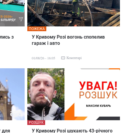
ПОЖЕЖА
лись з
У Кривому Розі вогонь спопелив
гараж і авто
Коментарі
01/08/26 - 16:05
РОЗШУК
 для
У Кривому Розі шукають 43-річного