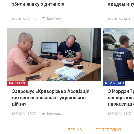
збили жінку з дитиною
академічну
Коментарі
01/08/26 - 15:20
01/08/26 - 14:35
ВАЖЛИВО
КРИМІНАЛ
Запрошує «Криворізька Асоціація
З Йорданії
ветеранів російсько-української
співоргані
війни»
наркосинд
Коментарі
01/08/26 - 12:27
01/08/26 - 11:32
« ПЕРША
‹ ПОПЕРЕДНЯ