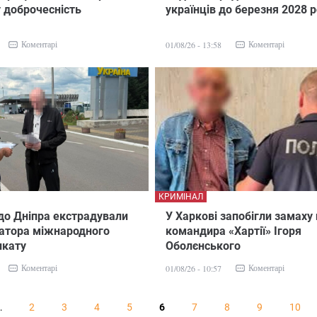
 доброчесність
українців до березня 2028 
Коментарі
Коментарі
01/08/26 - 13:58
КРИМІНАЛ
 до Дніпра екстрадували
У Харкові запобігли замаху
затора міжнародного
командира «Хартії» Ігоря
икату
Оболєнського
Коментарі
Коментарі
01/08/26 - 10:57
…
2
3
4
5
6
7
8
9
10