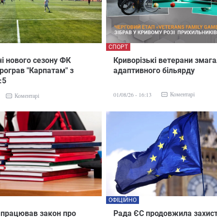
СПОРТ
чі нового сезону ФК
Криворізькі ветерани змага
програв "Карпатам" з
адаптивного більярду
:5
Коментарі
01/08/26 - 16:13
Коментарі
ОФІЦІЙНО
запрацював закон про
Рада ЄС продовжила захист