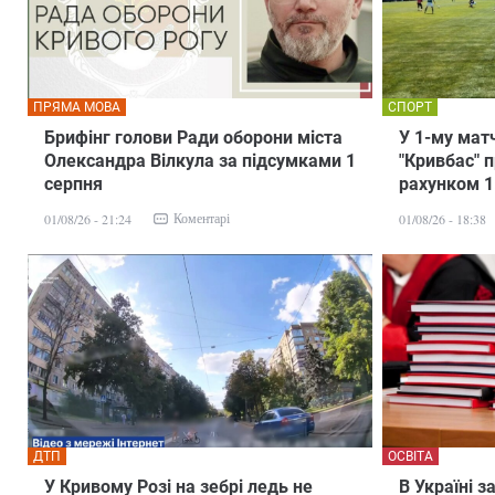
ПРЯМА МОВА
СПОРТ
Брифінг голови Ради оборони міста
У 1-му мат
Олександра Вілкула за підсумками 1
"Кривбас" 
серпня
рахунком 1
Коментарі
01/08/26 - 21:24
01/08/26 - 18:38
ДТП
ОСВІТА
У Кривому Розі на зебрі ледь не
В Україні 