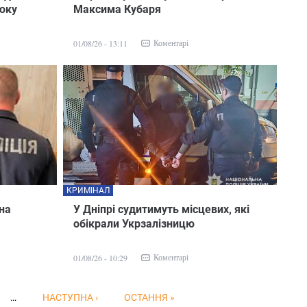
року
Максима Кубаря
Коментарі
01/08/26 - 13:11
КРИМІНАЛ
 на
У Дніпрі судитимуть місцевих, які
обікрали Укрзалізницю
Коментарі
01/08/26 - 10:29
…
НАСТУПНА ›
ОСТАННЯ »