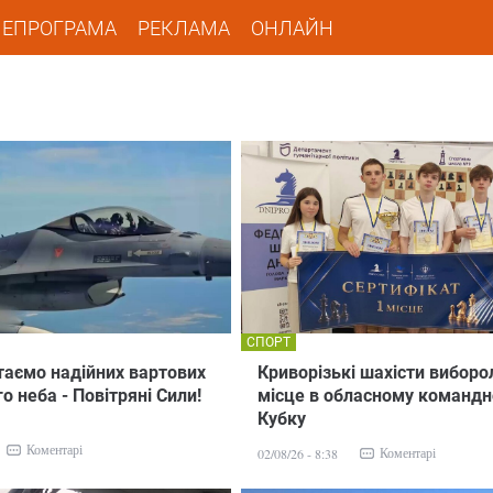
ЛЕПРОГРАМА
РЕКЛАМА
ОНЛАЙН
СПОРТ
ітаємо надійних вартових
Криворізькі шахісти виборо
о неба - Повітряні Сили!
місце в обласному команд
Кубку
Коментарі
Коментарі
02/08/26 - 8:38