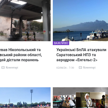
ВАЖЛИВО
ував Нікопольський та
Українські БпЛА атакували
вський райони області,
Саратовський НПЗ та
ей дістали поранень
аеродром «Енгельс-2»
Коментарі
Коментарі
02/08/26 - 7:30