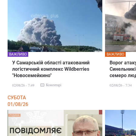
ВАЖЛИВО
ВАЖЛИВО
У Самарській області атакований
Ворог атак
логістичний комплекс Wildberries
Синельникі
"Новосемейкино"
семеро люд
Коментарі
02/08/26 - 7:49
02/08/26 - 7:34
СУБОТА
01/08/26