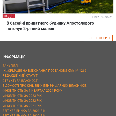
ПОДІЯ
11:12 - 07/08/26
В басейні приватного будинку Апостолового
потонув 2-річний малюк
БІЛЬШЕ НОВИН
ІНФОРМАЦІЯ
ЗАКУПІВЛІ
ІНФОРМАЦІЯ НА ВИКОНАННЯ ПОСТАНОВИ КМУ № 1266
РЕДАКЦІЙНИЙ СТАТУТ
СТРУКТУРА ВЛАСНОСТІ
ВІДОМОСТІ ПРО КІНЦЕВИХ БЕНЕФІЦІАРНИХ ВЛАСНИКІВ
ФІНЗВІТНІСТЬ ЗА 1 КВАРТАЛ 2024 РОКУ
ФІНЗВІТНІСТЬ ЗА 2023 РІК
ФІНЗВІТНІСТЬ ЗА 2022 РІК
ФІНЗВІТНІСТЬ ЗА 2021 РІК
ЗВІТ КЕРІВНИКА ЗА 2021 РІК
ЗВІТ КЕРІВНИКА ЗА 2020 РІК