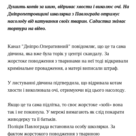
Душить котів за шию, відриває хвости і виколює очі. На
Дніпропетровщині школярка з Павлограда отримує
насолоду від катування своїх тварин. Садистка знімає
тортури на відео.
Канал "Дніпро.Оперативний" повідомляє, що це та сама
дівчина, яка вже була торік у центрі скандалу. За
жорстоке поводження з тваринами на неї тоді відкривали
кримінальне провадження, а матері виписали штраф.
У листуванні дівчина підтвердила, що відривала котам
хвости і виколювала очі, отримуючи від цього насолоду.
Якщо це та сама підлітка, то своє жорстоке «хобі» вона
так і не покинула. У мережі вимагають як слід покарати
живодерку та її батьків.
Поліція Павлограда встановила особу школярки. За
фактом жорстокого поводження з твариною