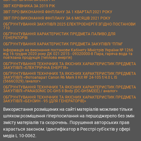
ЗВІТ КЕРІВНИКА ЗА 2019 РІК
ЗВІТ ПРО ВИКОНАННЯ ФІНПЛАНУ ЗА 1 КВАРТАЛ 2021 РОКУ
ЗВІТ ПРО ВИКОНАННЯ ФІНПЛАНУ ЗА 6 МІСЯЦІВ 2021 РОКУ
ОБҐРУНТУВАННЯ ЗАКУПІВЛІ 2025 ЕЛЕКТРОЕНЕРГІЇ ЗГІДНО ПОСТАНОВИ
710
ОБҐРУНТУВАННЯ ХАРАКТЕРИСТИК ПРЕДМЕТА ПАЛИВО ДЛЯ
ГЕНЕРАТОРІВ
ОБҐРУНТУВАННЯ ХАРАКТЕРИСТИК ПРЕДМЕТА ЗАКУПІВЛІ "ППМ"
Інформація на виконання постанови Кабінету Міністрів України № 1266
від 16 грудня 2020 року ДК 021:2015 - 09320000-8 Пара, гаряча вода та
пов’язана продукція (теплова енергія)
ОБҐРУНТУВАННЯ ТЕХНІЧНИХ ТА ЯКІСНИХ ХАРАКТЕРИСТИК ПРЕДМЕТА
ЗАКУПІВЛІ «ЕЛЕКТРИЧНА ЕНЕРГІЯ»
ОБҐРУНТУВАННЯ ТЕХНІЧНИХ ТА ЯКІСНИХ ХАРАКТЕРИСТИК ПРЕДМЕТА
ЗАКУПІВЛІ «Фотоапарат Canon R6 Mark II Kit RF 24-105 f/4.0 L IS
(5666C029) /аналог»
ОБҐРУНТУВАННЯ ТЕХНІЧНИХ ТА ЯКІСНИХ ХАРАКТЕРИСТИК ПРЕДМЕТА
ЗАКУПІВЛІ «PANASONIC DC-GH5 II Body (DC-GH5M2EE) / аналог»
ОБҐРУНТУВАННЯ ТЕХНІЧНИХ ТА ЯКІСНИХ ХАРАКТЕРИСТИК ПРЕДМЕТА
ЗАКУПІВЛІ «БЕНЗИН - 95 (ДЛЯ ГЕНЕРАТОРІВ)»
Використання розміщених на сайті матеріалів можливе тільки
шляхом розміщення гіперпосилання на першоджерело без змін
змісту матеріалів та скорочень. Порушення авторських прав
карається законом. Ідентифікатор в Реєстрі суб'єктів у сфері
медіа L 10-0062.