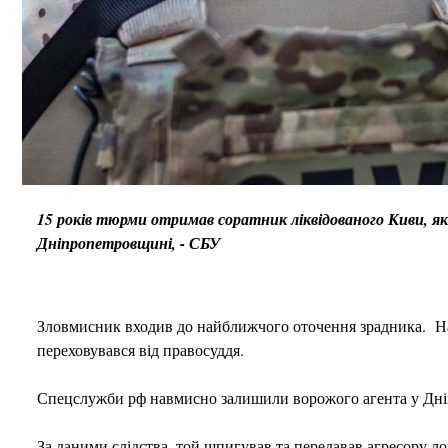
15 років тюрми отримав соратник ліквідованого Киви, я
Дніпропетровщині, - СБУ
Зловмисник входив до найближчого оточення зрадника. Нап
переховувався від правосуддя.
Спецслужби рф навмисно залишили ворожого агента у Дніп
За даними слідства, той шпигував та передавав агресору л