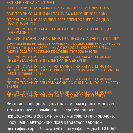
ЗВІТ КЕРІВНИКА ЗА 2019 РІК
ЗВІТ ПРО ВИКОНАННЯ ФІНПЛАНУ ЗА 1 КВАРТАЛ 2021 РОКУ
ЗВІТ ПРО ВИКОНАННЯ ФІНПЛАНУ ЗА 6 МІСЯЦІВ 2021 РОКУ
ОБҐРУНТУВАННЯ ЗАКУПІВЛІ 2025 ЕЛЕКТРОЕНЕРГІЇ ЗГІДНО
ПОСТАНОВИ 710
ОБҐРУНТУВАННЯ ХАРАКТЕРИСТИК ПРЕДМЕТА ПАЛИВО ДЛЯ
ГЕНЕРАТОРІВ
ОБҐРУНТУВАННЯ ХАРАКТЕРИСТИК ПРЕДМЕТА ЗАКУПІВЛІ "ППМ"
Інформація на виконання постанови Кабінету Міністрів України №
1266 від 16 грудня 2020 року ДК 021:2015 - 09320000-8 Пара,
гаряча вода та пов’язана продукція (теплова енергія)
ОБҐРУНТУВАННЯ ТЕХНІЧНИХ ТА ЯКІСНИХ ХАРАКТЕРИСТИК
ПРЕДМЕТА ЗАКУПІВЛІ «ЕЛЕКТРИЧНА ЕНЕРГІЯ»
ОБҐРУНТУВАННЯ ТЕХНІЧНИХ ТА ЯКІСНИХ ХАРАКТЕРИСТИК
ПРЕДМЕТА ЗАКУПІВЛІ «Фотоапарат Canon R6 Mark II Kit RF 24-105
f/4.0 L IS (5666C029) /аналог»
ОБҐРУНТУВАННЯ ТЕХНІЧНИХ ТА ЯКІСНИХ ХАРАКТЕРИСТИК
ПРЕДМЕТА ЗАКУПІВЛІ «PANASONIC DC-GH5 II Body (DC-GH5M2EE) /
аналог»
ОБҐРУНТУВАННЯ ТЕХНІЧНИХ ТА ЯКІСНИХ ХАРАКТЕРИСТИК
ПРЕДМЕТА ЗАКУПІВЛІ «БЕНЗИН - 95 (ДЛЯ ГЕНЕРАТОРІВ)»
Використання розміщених на сайті матеріалів можливе
тільки шляхом розміщення гіперпосилання на
першоджерело без змін змісту матеріалів та скорочень.
Порушення авторських прав карається законом.
Ідентифікатор в Реєстрі суб'єктів у сфері медіа L 10-0062.