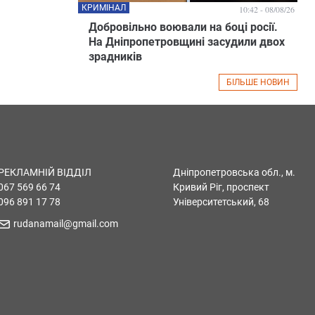
КРИМІНАЛ
10:42 - 08/08/26
Добровільно воювали на боці росії.
На Дніпропетровщині засудили двох
зрадників
БІЛЬШЕ НОВИН
РЕКЛАМНІЙ ВІДДІЛ
Дніпропетровська обл., м.
067 569 66 74
Кривий Ріг, проспект
096 891 17 78
Університетський, 68
rudanamail@gmail.com