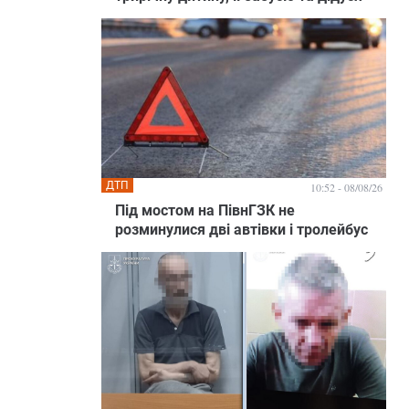
ДТП
10:52 - 08/08/26
Під мостом на ПівнГЗК не
розминулися дві автівки і тролейбус