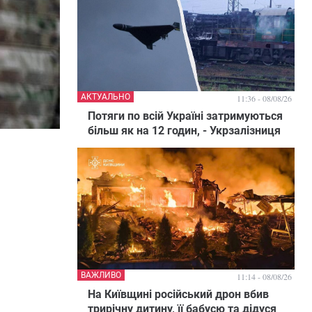
АКТУАЛЬНО
11:36 - 08/08/26
Потяги по всій Україні затримуються
більш як на 12 годин, - Укрзалізниця
ВАЖЛИВО
11:14 - 08/08/26
На Київщині російський дрон вбив
трирічну дитину, її бабусю та дідуся