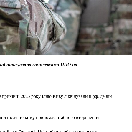
кий шпигував за комплексами ППО на
рикінці 2023 року Іллю Киву ліквідували в рф, де він
рі після початку повномасштабного вторгнення.
окації української ППО поблизу обласного центру.