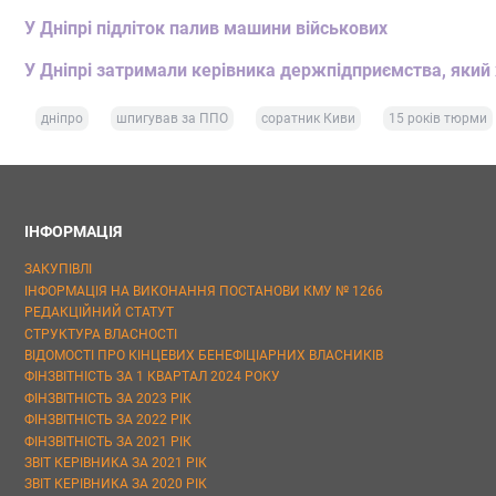
У Дніпрі підліток палив машини військових
У Дніпрі затримали керівника держпідприємства, який 
дніпро
шпигував за ППО
соратник Киви
15 років тюрми
ІНФОРМАЦІЯ
ЗАКУПІВЛІ
ІНФОРМАЦІЯ НА ВИКОНАННЯ ПОСТАНОВИ КМУ № 1266
РЕДАКЦІЙНИЙ СТАТУТ
СТРУКТУРА ВЛАСНОСТІ
ВІДОМОСТІ ПРО КІНЦЕВИХ БЕНЕФІЦІАРНИХ ВЛАСНИКІВ
ФІНЗВІТНІСТЬ ЗА 1 КВАРТАЛ 2024 РОКУ
ФІНЗВІТНІСТЬ ЗА 2023 РІК
ФІНЗВІТНІСТЬ ЗА 2022 РІК
ФІНЗВІТНІСТЬ ЗА 2021 РІК
ЗВІТ КЕРІВНИКА ЗА 2021 РІК
ЗВІТ КЕРІВНИКА ЗА 2020 РІК