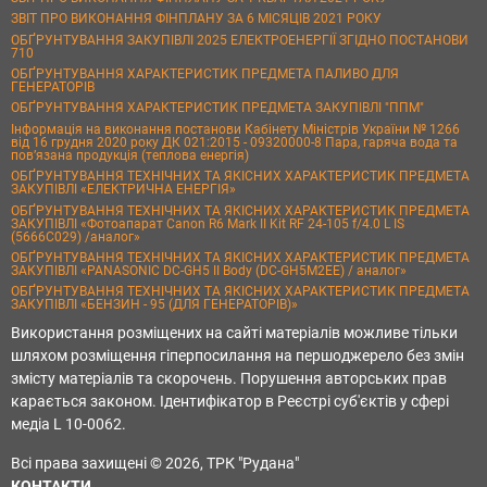
ЗВІТ ПРО ВИКОНАННЯ ФІНПЛАНУ ЗА 6 МІСЯЦІВ 2021 РОКУ
ОБҐРУНТУВАННЯ ЗАКУПІВЛІ 2025 ЕЛЕКТРОЕНЕРГІЇ ЗГІДНО ПОСТАНОВИ
710
ОБҐРУНТУВАННЯ ХАРАКТЕРИСТИК ПРЕДМЕТА ПАЛИВО ДЛЯ
ГЕНЕРАТОРІВ
ОБҐРУНТУВАННЯ ХАРАКТЕРИСТИК ПРЕДМЕТА ЗАКУПІВЛІ "ППМ"
Інформація на виконання постанови Кабінету Міністрів України № 1266
від 16 грудня 2020 року ДК 021:2015 - 09320000-8 Пара, гаряча вода та
пов’язана продукція (теплова енергія)
ОБҐРУНТУВАННЯ ТЕХНІЧНИХ ТА ЯКІСНИХ ХАРАКТЕРИСТИК ПРЕДМЕТА
ЗАКУПІВЛІ «ЕЛЕКТРИЧНА ЕНЕРГІЯ»
ОБҐРУНТУВАННЯ ТЕХНІЧНИХ ТА ЯКІСНИХ ХАРАКТЕРИСТИК ПРЕДМЕТА
ЗАКУПІВЛІ «Фотоапарат Canon R6 Mark II Kit RF 24-105 f/4.0 L IS
(5666C029) /аналог»
ОБҐРУНТУВАННЯ ТЕХНІЧНИХ ТА ЯКІСНИХ ХАРАКТЕРИСТИК ПРЕДМЕТА
ЗАКУПІВЛІ «PANASONIC DC-GH5 II Body (DC-GH5M2EE) / аналог»
ОБҐРУНТУВАННЯ ТЕХНІЧНИХ ТА ЯКІСНИХ ХАРАКТЕРИСТИК ПРЕДМЕТА
ЗАКУПІВЛІ «БЕНЗИН - 95 (ДЛЯ ГЕНЕРАТОРІВ)»
Використання розміщених на сайті матеріалів можливе тільки
шляхом розміщення гіперпосилання на першоджерело без змін
змісту матеріалів та скорочень. Порушення авторських прав
карається законом. Ідентифікатор в Реєстрі суб'єктів у сфері
медіа L 10-0062.
Всі права захищені © 2026, ТРК "Рудана"
КОНТАКТИ