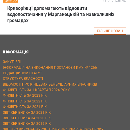
ЦІКАВО
11:51 - 07/08/26
Криворіжці допомагають відновити
водопостачання у Марганецькій та навколишніх
громадах
БІЛЬШЕ НОВИН
ІНФОРМАЦІЯ
ЗАКУПІВЛІ
ІНФОРМАЦІЯ НА ВИКОНАННЯ ПОСТАНОВИ КМУ № 1266
РЕДАКЦІЙНИЙ СТАТУТ
СТРУКТУРА ВЛАСНОСТІ
ВІДОМОСТІ ПРО КІНЦЕВИХ БЕНЕФІЦІАРНИХ ВЛАСНИКІВ
ФІНЗВІТНІСТЬ ЗА 1 КВАРТАЛ 2024 РОКУ
ФІНЗВІТНІСТЬ ЗА 2023 РІК
ФІНЗВІТНІСТЬ ЗА 2022 РІК
ФІНЗВІТНІСТЬ ЗА 2021 РІК
ЗВІТ КЕРІВНИКА ЗА 2021 РІК
ЗВІТ КЕРІВНИКА ЗА 2020 РІК
ЗВІТ КЕРІВНИКА ЗА 2019 РІК
ЗВІТ ПРО ВИКОНАННЯ ФІНПЛАНУ ЗА 1 КВАРТАЛ 2021 РОКУ