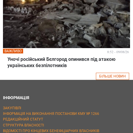
ВАЖЛИВО
8:52 - 09/08/26
Уночі російський Бєлгород опинився під атакою
українських безпілотників
БІЛЬШЕ НОВИН
ІНФОРМАЦІЯ
ЗАКУПІВЛІ
ІНФОРМАЦІЯ НА ВИКОНАННЯ ПОСТАНОВИ КМУ № 1266
РЕДАКЦІЙНИЙ СТАТУТ
СТРУКТУРА ВЛАСНОСТІ
ВІДОМОСТІ ПРО КІНЦЕВИХ БЕНЕФІЦІАРНИХ ВЛАСНИКІВ