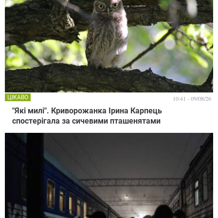
ЦІКАВО
10:41 - 09/08/26
"Які милі". Криворожанка Ірина Карпець
спостерігала за сичевими пташенятами