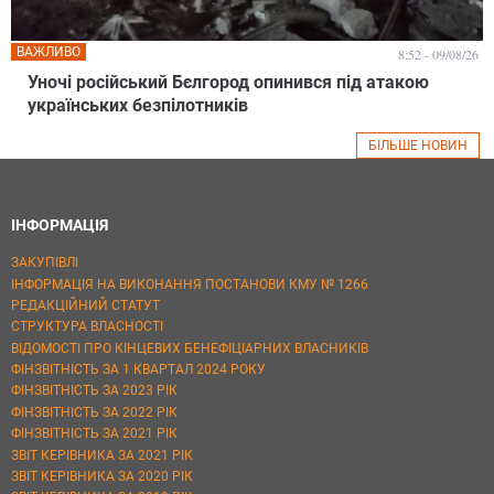
ВАЖЛИВО
8:52 - 09/08/26
Уночі російський Бєлгород опинився під атакою
українських безпілотників
БІЛЬШЕ НОВИН
ІНФОРМАЦІЯ
ЗАКУПІВЛІ
ІНФОРМАЦІЯ НА ВИКОНАННЯ ПОСТАНОВИ КМУ № 1266
РЕДАКЦІЙНИЙ СТАТУТ
СТРУКТУРА ВЛАСНОСТІ
ВІДОМОСТІ ПРО КІНЦЕВИХ БЕНЕФІЦІАРНИХ ВЛАСНИКІВ
ФІНЗВІТНІСТЬ ЗА 1 КВАРТАЛ 2024 РОКУ
ФІНЗВІТНІСТЬ ЗА 2023 РІК
ФІНЗВІТНІСТЬ ЗА 2022 РІК
ФІНЗВІТНІСТЬ ЗА 2021 РІК
ЗВІТ КЕРІВНИКА ЗА 2021 РІК
ЗВІТ КЕРІВНИКА ЗА 2020 РІК