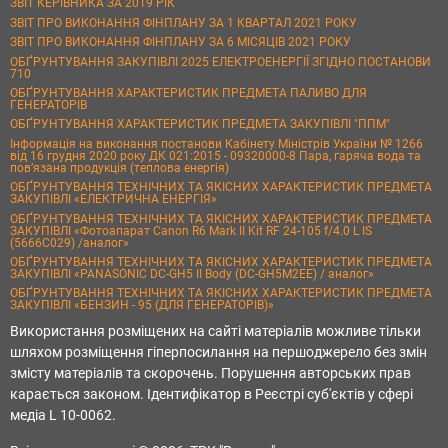
ЗВІТ КЕРІВНИКА ЗА 2019 РІК
ЗВІТ ПРО ВИКОНАННЯ ФІНПЛАНУ ЗА 1 КВАРТАЛ 2021 РОКУ
ЗВІТ ПРО ВИКОНАННЯ ФІНПЛАНУ ЗА 6 МІСЯЦІВ 2021 РОКУ
ОБҐРУНТУВАННЯ ЗАКУПІВЛІ 2025 ЕЛЕКТРОЕНЕРГІЇ ЗГІДНО ПОСТАНОВИ
710
ОБҐРУНТУВАННЯ ХАРАКТЕРИСТИК ПРЕДМЕТА ПАЛИВО ДЛЯ
ГЕНЕРАТОРІВ
ОБҐРУНТУВАННЯ ХАРАКТЕРИСТИК ПРЕДМЕТА ЗАКУПІВЛІ "ППМ"
Інформація на виконання постанови Кабінету Міністрів України № 1266
від 16 грудня 2020 року ДК 021:2015 - 09320000-8 Пара, гаряча вода та
пов’язана продукція (теплова енергія)
ОБҐРУНТУВАННЯ ТЕХНІЧНИХ ТА ЯКІСНИХ ХАРАКТЕРИСТИК ПРЕДМЕТА
ЗАКУПІВЛІ «ЕЛЕКТРИЧНА ЕНЕРГІЯ»
ОБҐРУНТУВАННЯ ТЕХНІЧНИХ ТА ЯКІСНИХ ХАРАКТЕРИСТИК ПРЕДМЕТА
ЗАКУПІВЛІ «Фотоапарат Canon R6 Mark II Kit RF 24-105 f/4.0 L IS
(5666C029) /аналог»
ОБҐРУНТУВАННЯ ТЕХНІЧНИХ ТА ЯКІСНИХ ХАРАКТЕРИСТИК ПРЕДМЕТА
ЗАКУПІВЛІ «PANASONIC DC-GH5 II Body (DC-GH5M2EE) / аналог»
ОБҐРУНТУВАННЯ ТЕХНІЧНИХ ТА ЯКІСНИХ ХАРАКТЕРИСТИК ПРЕДМЕТА
ЗАКУПІВЛІ «БЕНЗИН - 95 (ДЛЯ ГЕНЕРАТОРІВ)»
Використання розміщених на сайті матеріалів можливе тільки
шляхом розміщення гіперпосилання на першоджерело без змін
змісту матеріалів та скорочень. Порушення авторських прав
карається законом. Ідентифікатор в Реєстрі суб'єктів у сфері
медіа L 10-0062.