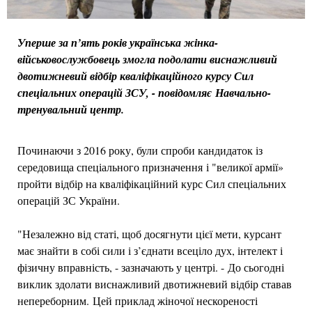
Уперше за п’ять років українська жінка-
військовослужбовець змогла подолати виснажливий
двотижневий відбір кваліфікаційного курсу Сил
спеціальних операцій ЗСУ, - повідомляє Навчально-
тренувальний центр.
Починаючи з 2016 року, були спроби кандидаток із
середовища спеціального призначення і "великої армії»
пройти відбір на кваліфікаційний курс Сил спеціальних
операцій ЗС України.
"Незалежно від статі, щоб досягнути цієї мети, курсант
має знайти в собі сили і з’єднати всеціло дух, інтелект і
фізичну вправність, - зазначають у центрі. - До сьогодні
виклик здолати виснажливий двотижневий відбір ставав
непереборним. Цей приклад жіночої нескореності