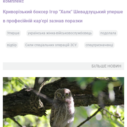
комплекс
Криворізький боксер Ігор "Халк" Шевадзуцький уперше
в професійній кар'єрі зазнав поразки
Уперше
українська жінка-військовослужбовець
подолала
відбір
Сили спеціальних операцій ЗСУ.
спецпризначенці
БІЛЬШЕ НОВИН