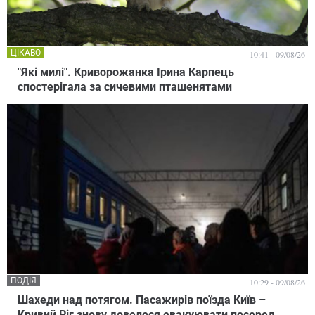
ЦІКАВО
10:41 - 09/08/26
"Які милі". Криворожанка Ірина Карпець
спостерігала за сичевими пташенятами
ПОДІЯ
10:29 - 09/08/26
Шахеди над потягом. Пасажирів поїзда Київ –
Кривий Ріг знову довелося евакуювати посеред