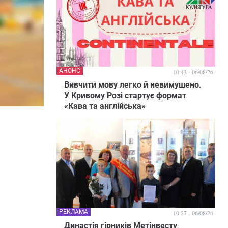
АНОНС
10:43 - 06/08/26
Вивчити мову легко й невимушено.
У Кривому Розі стартує формат
«Кава та англійська»
РЕКЛАМА
10:27 - 06/08/26
Династія гірників Метінвесту