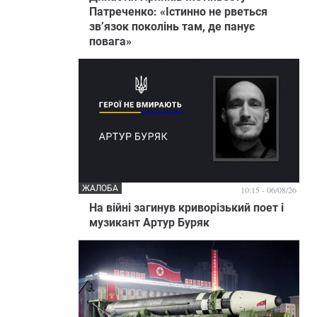
Патреченко: «Істинно не рветься
зв’язок поколінь там, де панує
повага»
ЖАЛОБА
10:15 - 06/08/26
На війні загинув криворізький поет і
музикант Артур Буряк