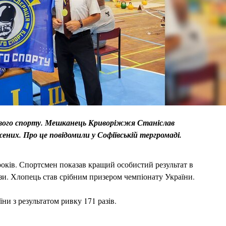
рьового спорту. Мешканець Криворіжжя Станіслав
ених. Про це повідомили у Софіївській тергромаді.
 років. Спортсмен показав кращий особистий результат в
рази. Хлопець став срібним призером чемпіонату України.
ни з результатом ривку 171 разів.