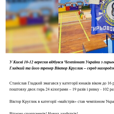
У Києві 10-12 вересня відбувся Чемпіонат України з ги
Гладкий та його тренер Віктор Круглик – серед нагородж
Станіслав Гладкий змагався у категорії юнаків віком до 16
поштовху двох гирь 24 кілограми – 19 разів і ривку - 102 
Віктор Круглик в категорії «майстрів» став чемпіоном Украї
Вітаємо спортсменів! Нових здобутків!