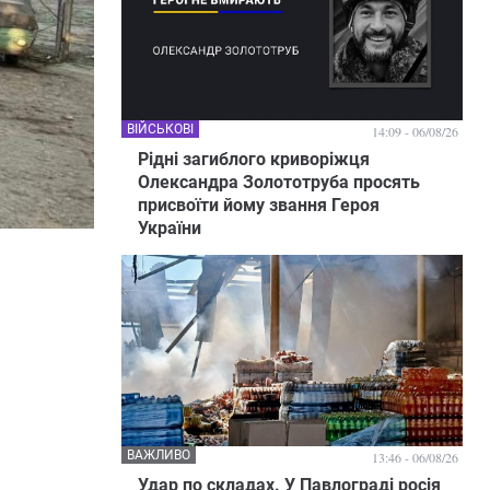
ВІЙСЬКОВІ
14:09 - 06/08/26
Рідні загиблого криворіжця
Олександра Золототруба просять
присвоїти йому звання Героя
України
ВАЖЛИВО
13:46 - 06/08/26
Удар по складах. У Павлограді росія