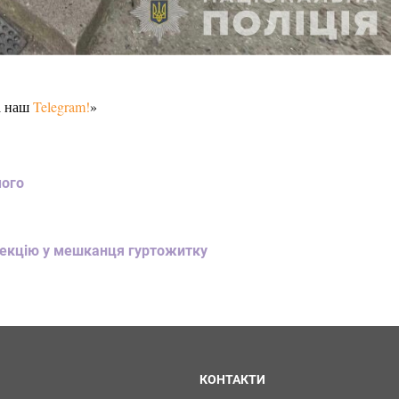
а наш
Telegram!
»
мого
фекцію у мешканця гуртожитку
КОНТАКТИ