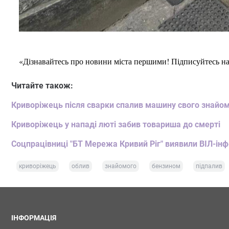
«Дізнавайтесь про новини міста першими! Підписуйтесь н
Читайте також:
Криворіжець після сварки спалив машину свого знайо
Криворіжець у нападі люті забив товариша до смерті
Соцпрацівниці "БТ Мережа Кривий Ріг" виявили ВІЛ-ін
криворіжець
облив
знайомого
бензином
підпалив
ІНФОРМАЦІЯ