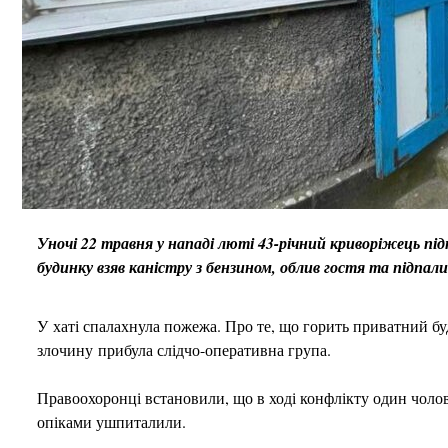
Уночі 22 травня у нападі люті 43-річний криворіжець під
будинку взяв каністру з бензином, облив гостя та підпали
У хаті спалахнула пожежа. Про те, що горить приватний бу
злочину прибула слідчо-оперативна група.
Правоохоронці встановили, що в ході конфлікту один чолов
опіками ушпиталили.