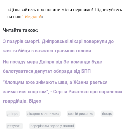
«Дізнавайтесь про новини міста першими! Підписуйтесь
на наш
Telegram!
»
Читайте також:
З пазурів смерті. Дніпровські лікарі повернули до
життя бійця з важкою травмою голови
На посаду мера Дніпра від Зе-команди буде
балотуватися депутат облради від БПП
"Хлопцям вже знімають шви, а Жанна рветься
займатися спортом", - Сергій Риженко про поранених
гвардійців. Відео
дніпро
лікарня мечникова
сергій риженко
боєць
рятують
перерізали горло у полоні