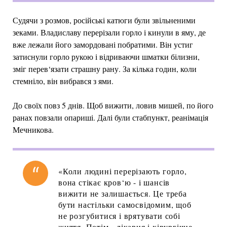
Судячи з розмов, російські катюги були звільненими
зеками. Владиславу перерізали горло і кинули в яму, де
вже лежали його замордовані побратими. Він устиг
затиснули горло рукою і відриваючи шматки білизни,
зміг перев‘язати страшну рану. За кілька годин, коли
стемніло, він вибрався з ями.
До своїх повз 5 днів. Щоб вижити, ловив мишей, по його
ранах повзали опариші. Далі були стабпункт, реанімація
Мечникова.
«Коли людині перерізають горло,
вона стікає кров‘ю - і шансів
вижити не залишається. Це треба
бути настільки самосвідомим, щоб
не розгубитися і врятувати собі
життя. Потім - лікарня і хірургічне