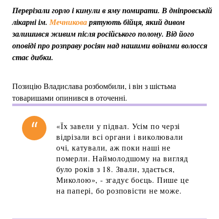
Перерізали горло і кинули в яму помирати. В дніпровській
лікарні ім.
Мечникова
рятують бійця, який дивом
залишився живим після російського полону. Від його
оповіді про розправу росіян над нашими воїнами волосся
стає дибки.
Позицію Владислава розбомбили, і він з шістьма
товаришами опинився в оточенні.
«Їх завели у підвал. Усім по черзі
відрізали всі органи і виколювали
очі, катували, аж поки наші не
померли. Наймолодшому на вигляд
було років з 18. Звали, здається,
Миколою», - згадує боєць. Пише це
на папері, бо розповісти не може.