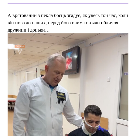
А врятований з пекла боєць згадує, як увесь той час, коли
він повз до наших, перед його очима стояли обличчя
дружини і доньки…