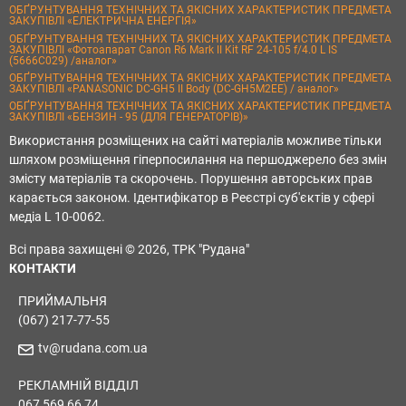
ОБҐРУНТУВАННЯ ТЕХНІЧНИХ ТА ЯКІСНИХ ХАРАКТЕРИСТИК ПРЕДМЕТА
ЗАКУПІВЛІ «ЕЛЕКТРИЧНА ЕНЕРГІЯ»
ОБҐРУНТУВАННЯ ТЕХНІЧНИХ ТА ЯКІСНИХ ХАРАКТЕРИСТИК ПРЕДМЕТА
ЗАКУПІВЛІ «Фотоапарат Canon R6 Mark II Kit RF 24-105 f/4.0 L IS
(5666C029) /аналог»
ОБҐРУНТУВАННЯ ТЕХНІЧНИХ ТА ЯКІСНИХ ХАРАКТЕРИСТИК ПРЕДМЕТА
ЗАКУПІВЛІ «PANASONIC DC-GH5 II Body (DC-GH5M2EE) / аналог»
ОБҐРУНТУВАННЯ ТЕХНІЧНИХ ТА ЯКІСНИХ ХАРАКТЕРИСТИК ПРЕДМЕТА
ЗАКУПІВЛІ «БЕНЗИН - 95 (ДЛЯ ГЕНЕРАТОРІВ)»
Використання розміщених на сайті матеріалів можливе тільки
шляхом розміщення гіперпосилання на першоджерело без змін
змісту матеріалів та скорочень. Порушення авторських прав
карається законом. Ідентифікатор в Реєстрі суб'єктів у сфері
медіа L 10-0062.
Всі права захищені © 2026, ТРК "Рудана"
КОНТАКТИ
ПРИЙМАЛЬНЯ
(067) 217-77-55
tv@rudana.com.ua
РЕКЛАМНІЙ ВІДДІЛ
067 569 66 74