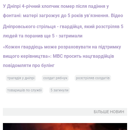
У Дніпрі 4-річний хлопчик помер після падіння у
фонтані: матері загрожує до 5 років ув’язнення. Відео
Дніпровського стрільця - гвардійця, який розстріляв 5
людей та поранив ще 5 - затримали
«Кожен гвардієць може розраховувати на підтримку
вищого керівництва»: МВС просить нацгвардійців
повідомляти про булінг
трагедія у дніпрі
солдат рябчук
розстріляв солдатів
товаришів по службі
5 загинули
БІЛЬШЕ НОВИН