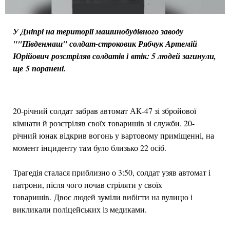
У Дніпрі на території машинобудівного заводу
""Південмаш" солдат-строковик Рябчук Артемій
Юрійович розстріляв солдатів і втік: 5 людей загинули,
ще 5 поранені.
20-річний солдат забрав автомат АК-47 зі збройової
кімнати й розстріляв своїх товаришів зі служби. 20-
річний юнак відкрив вогонь у вартовому приміщенні, на
момент інциденту там було близько 22 осіб.
Трагедія сталася приблизно о 3:50, солдат узяв автомат і
патрони, після чого почав стріляти у своїх
товаришів. Двоє людей зуміли вибігти на вулицю і
викликали поліцейських із медиками.