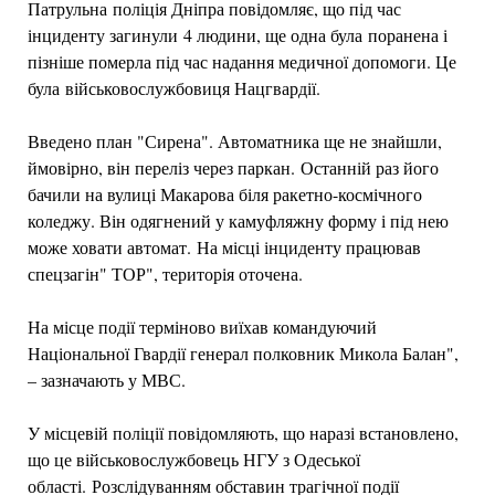
Патрульна поліція Дніпра повідомляє, що під час
інциденту загинули 4 людини, ще одна була поранена і
пізніше померла під час надання медичної допомоги. Це
була військовослужбовиця Нацгвардії.
Введено план "Сирена". Автоматника ще не знайшли,
ймовірно, він переліз через паркан. Останній раз його
бачили на вулиці Макарова біля ракетно-космічного
коледжу. Він одягнений у камуфляжну форму і під нею
може ховати автомат. На місці інциденту працював
спецзагін" ТОР", територія оточена.
На місце події терміново виїхав командуючий
Національної Гвардії генерал полковник Микола Балан",
– зазначають у МВС.
У місцевій поліції повідомляють, що наразі встановлено,
що це військовослужбовець НГУ з Одеської
області. Розслідуванням обставин трагічної події