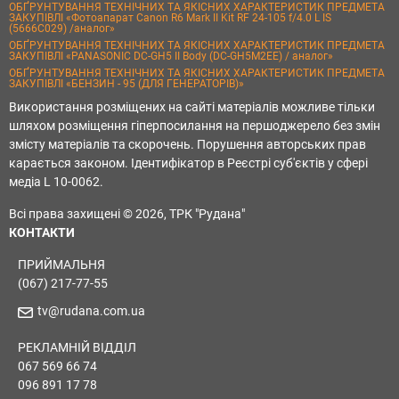
ОБҐРУНТУВАННЯ ТЕХНІЧНИХ ТА ЯКІСНИХ ХАРАКТЕРИСТИК ПРЕДМЕТА
ЗАКУПІВЛІ «Фотоапарат Canon R6 Mark II Kit RF 24-105 f/4.0 L IS
(5666C029) /аналог»
ОБҐРУНТУВАННЯ ТЕХНІЧНИХ ТА ЯКІСНИХ ХАРАКТЕРИСТИК ПРЕДМЕТА
ЗАКУПІВЛІ «PANASONIC DC-GH5 II Body (DC-GH5M2EE) / аналог»
ОБҐРУНТУВАННЯ ТЕХНІЧНИХ ТА ЯКІСНИХ ХАРАКТЕРИСТИК ПРЕДМЕТА
ЗАКУПІВЛІ «БЕНЗИН - 95 (ДЛЯ ГЕНЕРАТОРІВ)»
Використання розміщених на сайті матеріалів можливе тільки
шляхом розміщення гіперпосилання на першоджерело без змін
змісту матеріалів та скорочень. Порушення авторських прав
карається законом. Ідентифікатор в Реєстрі суб'єктів у сфері
медіа L 10-0062.
Всі права захищені © 2026, ТРК "Рудана"
КОНТАКТИ
ПРИЙМАЛЬНЯ
(067) 217-77-55
tv@rudana.com.ua
РЕКЛАМНІЙ ВІДДІЛ
067 569 66 74
096 891 17 78