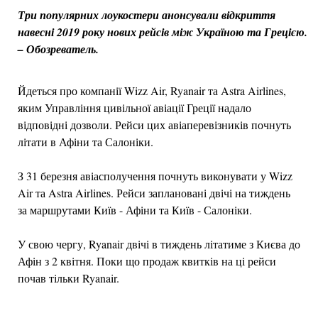
Три популярних лоукостери анонсували відкриття
навесні 2019 року нових рейсів між Україною та Грецією.
– Обозреватель.
Йдеться про компанії Wizz Air, Ryanair та Astra Airlines,
яким Управління цивільної авіації Греції надало
відповідні дозволи. Рейси цих авіаперевізників почнуть
літати в Афіни та Салоніки.
З 31 березня авіасполучення почнуть виконувати у Wizz
Air та Astra Airlines. Рейси заплановані двічі на тиждень
за маршрутами Київ - Афіни та Київ - Салоніки.
У свою чергу, Ryanair двічі в тиждень літатиме з Києва до
Афін з 2 квітня. Поки що продаж квитків на ці рейси
почав тільки Ryanair.