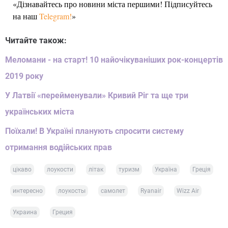
«Дізнавайтесь про новини міста першими! Підписуйтесь
на наш
Telegram!
»
Читайте також:
Меломани - на старт! 10 найочікуваніших рок-концертів
2019 року
У Латвії «перейменували» Кривий Ріг та ще три
українських міста
Поїхали! В Україні планують спросити систему
отримання водійських прав
цікаво
лоукости
літак
туризм
Україна
Греція
интересно
лоукосты
самолет
Ryanair
Wizz Air
Украина
Греция