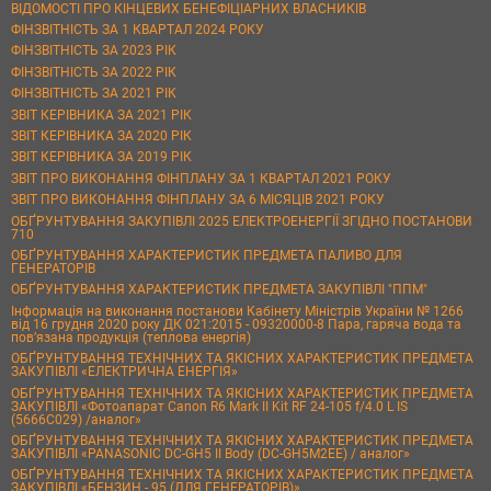
ВІДОМОСТІ ПРО КІНЦЕВИХ БЕНЕФІЦІАРНИХ ВЛАСНИКІВ
ФІНЗВІТНІСТЬ ЗА 1 КВАРТАЛ 2024 РОКУ
ФІНЗВІТНІСТЬ ЗА 2023 РІК
ФІНЗВІТНІСТЬ ЗА 2022 РІК
ФІНЗВІТНІСТЬ ЗА 2021 РІК
ЗВІТ КЕРІВНИКА ЗА 2021 РІК
ЗВІТ КЕРІВНИКА ЗА 2020 РІК
ЗВІТ КЕРІВНИКА ЗА 2019 РІК
ЗВІТ ПРО ВИКОНАННЯ ФІНПЛАНУ ЗА 1 КВАРТАЛ 2021 РОКУ
ЗВІТ ПРО ВИКОНАННЯ ФІНПЛАНУ ЗА 6 МІСЯЦІВ 2021 РОКУ
ОБҐРУНТУВАННЯ ЗАКУПІВЛІ 2025 ЕЛЕКТРОЕНЕРГІЇ ЗГІДНО ПОСТАНОВИ
710
ОБҐРУНТУВАННЯ ХАРАКТЕРИСТИК ПРЕДМЕТА ПАЛИВО ДЛЯ
ГЕНЕРАТОРІВ
ОБҐРУНТУВАННЯ ХАРАКТЕРИСТИК ПРЕДМЕТА ЗАКУПІВЛІ "ППМ"
Інформація на виконання постанови Кабінету Міністрів України № 1266
від 16 грудня 2020 року ДК 021:2015 - 09320000-8 Пара, гаряча вода та
пов’язана продукція (теплова енергія)
ОБҐРУНТУВАННЯ ТЕХНІЧНИХ ТА ЯКІСНИХ ХАРАКТЕРИСТИК ПРЕДМЕТА
ЗАКУПІВЛІ «ЕЛЕКТРИЧНА ЕНЕРГІЯ»
ОБҐРУНТУВАННЯ ТЕХНІЧНИХ ТА ЯКІСНИХ ХАРАКТЕРИСТИК ПРЕДМЕТА
ЗАКУПІВЛІ «Фотоапарат Canon R6 Mark II Kit RF 24-105 f/4.0 L IS
(5666C029) /аналог»
ОБҐРУНТУВАННЯ ТЕХНІЧНИХ ТА ЯКІСНИХ ХАРАКТЕРИСТИК ПРЕДМЕТА
ЗАКУПІВЛІ «PANASONIC DC-GH5 II Body (DC-GH5M2EE) / аналог»
ОБҐРУНТУВАННЯ ТЕХНІЧНИХ ТА ЯКІСНИХ ХАРАКТЕРИСТИК ПРЕДМЕТА
ЗАКУПІВЛІ «БЕНЗИН - 95 (ДЛЯ ГЕНЕРАТОРІВ)»