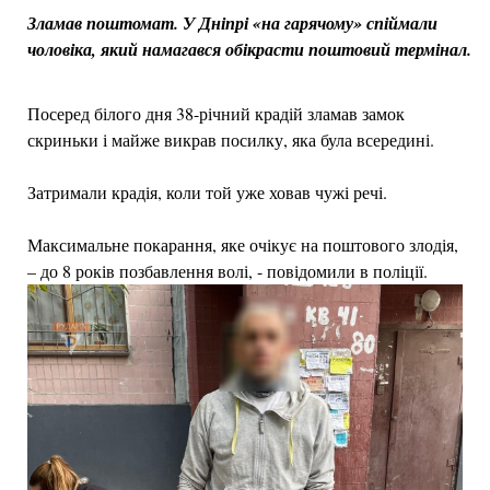
Зламав поштомат. У Дніпрі «на гарячому» спіймали
чоловіка, який намагався обікрасти поштовий термінал.
Посеред білого дня 38-річний крадій зламав замок
скриньки і майже викрав посилку, яка була всередині.
Затримали крадія, коли той уже ховав чужі речі.
Максимальне покарання, яке очікує на поштового злодія,
– до 8 років позбавлення волі, - повідомили в поліції.