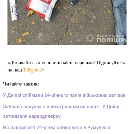
«Дізнавайтесь про новини міста першими! Підписуйтесь
на наш
Telegram!
»
Читайте також:
У Дніпрі спіймали 24-річного палія військових автівок
Забрала пакунок з психотропами на пошті. У Дніпрі
затримали наркодилерку
На Закарпатті 24-річна жінка вела в Румунію 5