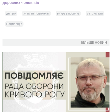
дорослих чоловіків
дніпро
зламав поштомат
викрав посилку
затримали
Нацполіція
БІЛЬШЕ НОВИН