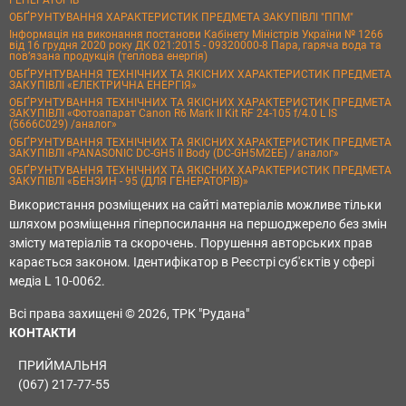
ОБҐРУНТУВАННЯ ХАРАКТЕРИСТИК ПРЕДМЕТА ЗАКУПІВЛІ "ППМ"
Інформація на виконання постанови Кабінету Міністрів України № 1266
від 16 грудня 2020 року ДК 021:2015 - 09320000-8 Пара, гаряча вода та
пов’язана продукція (теплова енергія)
ОБҐРУНТУВАННЯ ТЕХНІЧНИХ ТА ЯКІСНИХ ХАРАКТЕРИСТИК ПРЕДМЕТА
ЗАКУПІВЛІ «ЕЛЕКТРИЧНА ЕНЕРГІЯ»
ОБҐРУНТУВАННЯ ТЕХНІЧНИХ ТА ЯКІСНИХ ХАРАКТЕРИСТИК ПРЕДМЕТА
ЗАКУПІВЛІ «Фотоапарат Canon R6 Mark II Kit RF 24-105 f/4.0 L IS
(5666C029) /аналог»
ОБҐРУНТУВАННЯ ТЕХНІЧНИХ ТА ЯКІСНИХ ХАРАКТЕРИСТИК ПРЕДМЕТА
ЗАКУПІВЛІ «PANASONIC DC-GH5 II Body (DC-GH5M2EE) / аналог»
ОБҐРУНТУВАННЯ ТЕХНІЧНИХ ТА ЯКІСНИХ ХАРАКТЕРИСТИК ПРЕДМЕТА
ЗАКУПІВЛІ «БЕНЗИН - 95 (ДЛЯ ГЕНЕРАТОРІВ)»
Використання розміщених на сайті матеріалів можливе тільки
шляхом розміщення гіперпосилання на першоджерело без змін
змісту матеріалів та скорочень. Порушення авторських прав
карається законом. Ідентифікатор в Реєстрі суб'єктів у сфері
медіа L 10-0062.
Всі права захищені © 2026, ТРК "Рудана"
КОНТАКТИ
ПРИЙМАЛЬНЯ
(067) 217-77-55