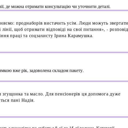
нії, де можна отримати консультацію чи уточнити деталі.
няємо: проднаборів вистачить усім. Люди можуть звертати
 лінії, щоб отримати відповіді на свої питання», - розпові
ння праці та соцзахисту Ірина Карамушка.
имкою вже рік, задоволена складом пакету.
я згущонка та масло. Для пенсіонерів ця допомога дуже
ться пані Надія.
ь з понеділка по суботу з 8-ої до 15-ої години. Категорії