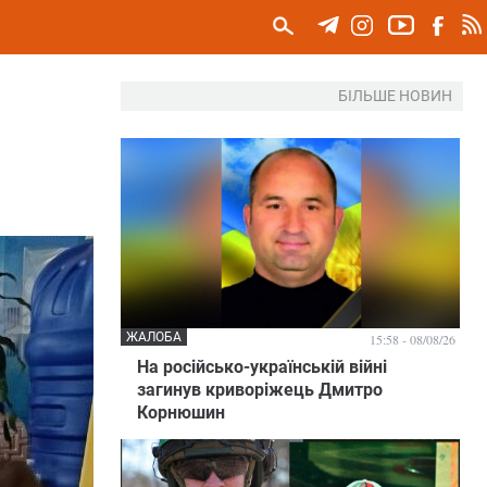
БІЛЬШЕ НОВИН
ЖАЛОБА
15:58 - 08/08/26
На російсько-українській війні
загинув криворіжець Дмитро
Корнюшин