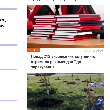
ся до
дає
ОСВІТА
13:46 - 08/08/26
Понад 212 українських вступників
отримали рекомендації до
зарахування