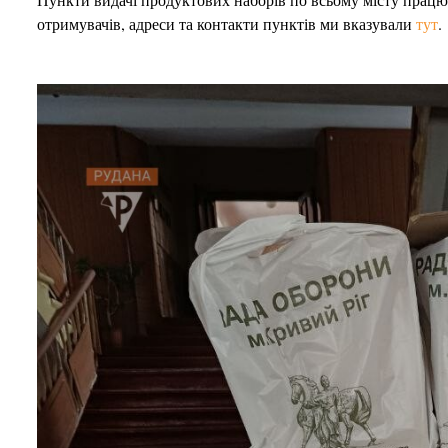
отримувачів, адреси та контакти пунктів ми вказували
тут
.