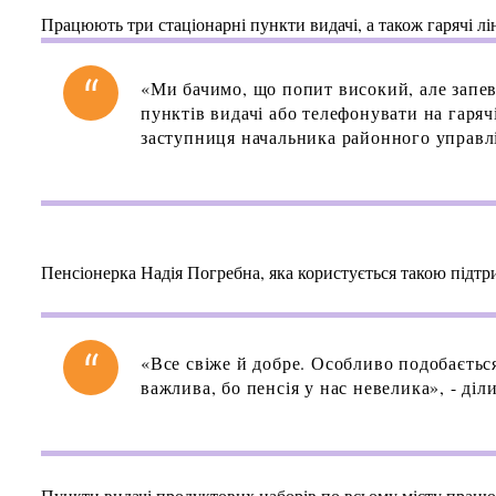
Працюють три стаціонарні пункти видачі, а також гарячі лі
«Ми бачимо, що попит високий, але запев
пунктів видачі або телефонувати на гарячі
заступниця начальника районного управлі
Пенсіонерка Надія Погребна, яка користується такою підтр
«Все свіже й добре. Особливо подобаєтьс
важлива, бо пенсія у нас невелика», - діли
Пункти видачі продуктових наборів по всьому місту працюют