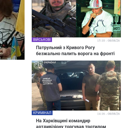
ВІЙСЬКОВІ
15:10 - 08/08/26
Патрульний з Кривого Рогу
безжально палить ворога на фронті
КРИМІНАЛ
14:16 - 08/08/26
На Харківщині командир
артдивізіону торгував тротилом