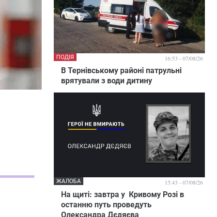
ПОДІЯ
16:53 - 07/08/26
В Тернівському районі патрульні
врятували з води дитину
ЖАЛОБА
15:43 - 07/08/26
На щиті: завтра у Кривому Розі в
останню путь проведуть
Олександра Дєдяєва