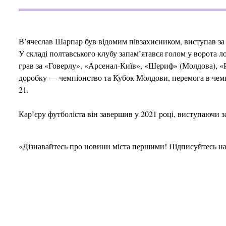
В’ячеслав Шарпар був відомим півзахисником, виступав за 
У складі полтавського клубу запам’ятався голом у ворота 
грав за «Говерлу», «Арсенал-Київ», «Шериф» (Молдова), «Ри
доробку — чемпіонство та Кубок Молдови, перемога в чемпіо
21.
Кар’єру футболіста він завершив у 2021 році, виступаючи 
«Дізнавайтесь про новини міста першими! Підписуйтесь н