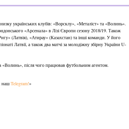
низку українських клубів: «Ворсклу», «Металіст» та «Волинь».
лондонського «Арсенала» в Лізі Європи сезону 2018/19. Також
гу» (Латвія), «Атирау» (Казахстан) та інші команди. У його
наті Латвії, а також два матчі за молодіжну збірну України U-
за «Волинь», після чого працював футбольним агентом.
а наш
Telegram!
»