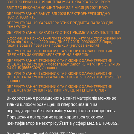
ЗВІТ ПРО ВИКОНАННЯ ФІНПЛАНУ ЗА 1 КВАРТАЛ 2021 РОКУ
ЗВІТ ПРО ВИКОНАННЯ ФІНПЛАНУ ЗА 6 МІСЯЦІВ 2021 РОКУ
ОБҐРУНТУВАННЯ ЗАКУПІВЛІ 2025 ЕЛЕКТРОЕНЕРГІЇ ЗГІДНО
ПОСТАНОВИ 710
ОБҐРУНТУВАННЯ ХАРАКТЕРИСТИК ПРЕДМЕТА ПАЛИВО ДЛЯ
ГЕНЕРАТОРІВ
ОБҐРУНТУВАННЯ ХАРАКТЕРИСТИК ПРЕДМЕТА ЗАКУПІВЛІ "ППМ"
Інформація на виконання постанови Кабінету Міністрів України №
1266 від 16 грудня 2020 року ДК 021:2015 - 09320000-8 Пара,
гаряча вода та пов’язана продукція (теплова енергія)
ОБҐРУНТУВАННЯ ТЕХНІЧНИХ ТА ЯКІСНИХ ХАРАКТЕРИСТИК
ПРЕДМЕТА ЗАКУПІВЛІ «ЕЛЕКТРИЧНА ЕНЕРГІЯ»
ОБҐРУНТУВАННЯ ТЕХНІЧНИХ ТА ЯКІСНИХ ХАРАКТЕРИСТИК
ПРЕДМЕТА ЗАКУПІВЛІ «Фотоапарат Canon R6 Mark II Kit RF 24-105
f/4.0 L IS (5666C029) /аналог»
ОБҐРУНТУВАННЯ ТЕХНІЧНИХ ТА ЯКІСНИХ ХАРАКТЕРИСТИК
ПРЕДМЕТА ЗАКУПІВЛІ «PANASONIC DC-GH5 II Body (DC-GH5M2EE) /
аналог»
ОБҐРУНТУВАННЯ ТЕХНІЧНИХ ТА ЯКІСНИХ ХАРАКТЕРИСТИК
ПРЕДМЕТА ЗАКУПІВЛІ «БЕНЗИН - 95 (ДЛЯ ГЕНЕРАТОРІВ)»
Використання розміщених на сайті матеріалів можливе
тільки шляхом розміщення гіперпосилання на
першоджерело без змін змісту матеріалів та скорочень.
Порушення авторських прав карається законом.
Ідентифікатор в Реєстрі суб'єктів у сфері медіа L 10-0062.
Всі права захищені © 2026, ТРК "Рудана"