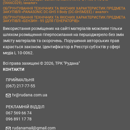
(5666C029) /аналог»
ОБҐРУНТУВАННЯ ТЕХНІЧНИХ ТА ЯКІСНИХ ХАРАКТЕРИСТИК ПРЕДМЕТА
ЗАКУПІВЛІ «PANASONIC DC-GH5 II Body (DC-GH5M2EE) / аналог»
ОБҐРУНТУВАННЯ ТЕХНІЧНИХ ТА ЯКІСНИХ ХАРАКТЕРИСТИК ПРЕДМЕТА
ЗАКУПІВЛІ «БЕНЗИН - 95 (ДЛЯ ГЕНЕРАТОРІВ)»
Використання розміщених на сайті матеріалів можливе тільки
шляхом розміщення гіперпосилання на першоджерело без змін
змісту матеріалів та скорочень. Порушення авторських прав
карається законом. Ідентифікатор в Реєстрі суб'єктів у сфері
медіа L 10-0062.
Всі права захищені © 2026, ТРК "Рудана"
КОНТАКТИ
ПРИЙМАЛЬНЯ
(067) 217-77-55
tv@rudana.com.ua
РЕКЛАМНІЙ ВІДДІЛ
067 569 66 74
096 891 17 78
rudanamail@gmail.com