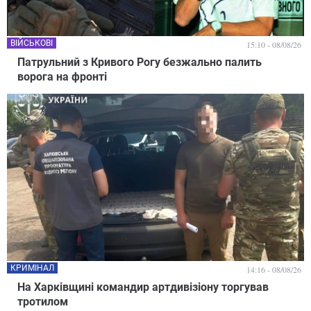
ВІЙСЬКОВІ
15:10 - 08/08/26
Патрульний з Кривого Рогу безжально палить
ворога на фронті
КРИМІНАЛ
14:16 - 08/08/26
На Харківщині командир артдивізіону торгував
тротилом