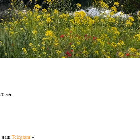
20 м/с.
а наш
Telegram!
»