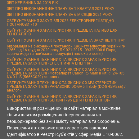
ЗВІТ КЕРІВНИКА ЗА 2019 РІК
ЗВІТ ПРО ВИКОНАННЯ ФІНПЛАНУ ЗА 1 КВАРТАЛ 2021 РОКУ
ЗВІТ ПРО ВИКОНАННЯ ФІНПЛАНУ ЗА 6 МІСЯЦІВ 2021 РОКУ
ОБҐРУНТУВАННЯ ЗАКУПІВЛІ 2025 ЕЛЕКТРОЕНЕРГІЇ ЗГІДНО
ПОСТАНОВИ 710
ОБҐРУНТУВАННЯ ХАРАКТЕРИСТИК ПРЕДМЕТА ПАЛИВО ДЛЯ
ГЕНЕРАТОРІВ
ОБҐРУНТУВАННЯ ХАРАКТЕРИСТИК ПРЕДМЕТА ЗАКУПІВЛІ "ППМ"
Інформація на виконання постанови Кабінету Міністрів України №
1266 від 16 грудня 2020 року ДК 021:2015 - 09320000-8 Пара,
гаряча вода та пов’язана продукція (теплова енергія)
ОБҐРУНТУВАННЯ ТЕХНІЧНИХ ТА ЯКІСНИХ ХАРАКТЕРИСТИК
ПРЕДМЕТА ЗАКУПІВЛІ «ЕЛЕКТРИЧНА ЕНЕРГІЯ»
ОБҐРУНТУВАННЯ ТЕХНІЧНИХ ТА ЯКІСНИХ ХАРАКТЕРИСТИК
ПРЕДМЕТА ЗАКУПІВЛІ «Фотоапарат Canon R6 Mark II Kit RF 24-105
f/4.0 L IS (5666C029) /аналог»
ОБҐРУНТУВАННЯ ТЕХНІЧНИХ ТА ЯКІСНИХ ХАРАКТЕРИСТИК
ПРЕДМЕТА ЗАКУПІВЛІ «PANASONIC DC-GH5 II Body (DC-GH5M2EE) /
аналог»
ОБҐРУНТУВАННЯ ТЕХНІЧНИХ ТА ЯКІСНИХ ХАРАКТЕРИСТИК
ПРЕДМЕТА ЗАКУПІВЛІ «БЕНЗИН - 95 (ДЛЯ ГЕНЕРАТОРІВ)»
Використання розміщених на сайті матеріалів можливе
тільки шляхом розміщення гіперпосилання на
першоджерело без змін змісту матеріалів та скорочень.
Порушення авторських прав карається законом.
Ідентифікатор в Реєстрі суб'єктів у сфері медіа L 10-0062.