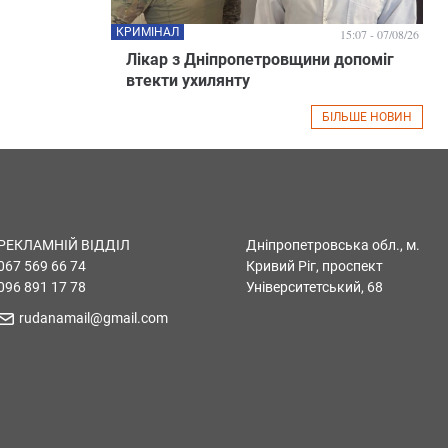
КРИМІНАЛ
15:07 - 07/08/26
Лікар з Дніпропетровщини допоміг
втекти ухилянту
БІЛЬШЕ НОВИН
РЕКЛАМНІЙ ВІДДІЛ
Дніпропетровська обл., м.
067 569 66 74
Кривий Ріг, проспект
096 891 17 78
Університетський, 68
rudanamail@gmail.com