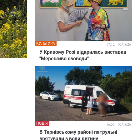
КУЛЬТУРА
17:12 - 07/08/26
У Кривому Розі відкрилась виставка
"Мереживо свободи"
ПОДІЯ
16:53 - 07/08/26
В Тернівському районі патрульні
врятували з води дитину