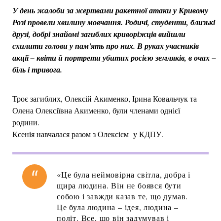
У день жалоби за жертвами ракетної атаки у Кривому
Розі провели хвилину мовчання. Родичі, студенти, близькі
друзі, добрі знайомі загиблих криворіжців вийшли
схилити голови у пам'ять про них. В руках учасників
акції – квіти й портрети убитих росією земляків, в очах –
біль і тривога.
Троє загиблих, Олексій Акименко, Ірина Ковальчук та
Олена Олексіївна Акименко, були членами однієї
родини.
Ксенія навчалася разом з Олексієм у КДПУ.
«Це була неймовірна світла, добра і
щира людина. Він не боявся бути
собою і завжди казав те, що думав.
Це була людина – ідея, людина –
політ. Все, що він задумував і