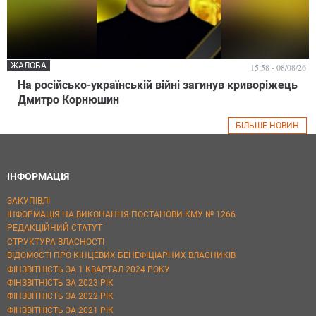
ЖАЛОБА
15:58 - 08/08/26
На російсько-українській війні загинув криворіжець
Дмитро Корнюшин
БІЛЬШЕ НОВИН
ІНФОРМАЦІЯ
ЗАКУПІВЛІ
ІНФОРМАЦІЯ НА ВИКОНАННЯ ПОСТАНОВИ КМУ № 1266
РЕДАКЦІЙНИЙ СТАТУТ
СТРУКТУРА ВЛАСНОСТІ
ВІДОМОСТІ ПРО КІНЦЕВИХ БЕНЕФІЦІАРНИХ ВЛАСНИКІВ
ФІНЗВІТНІСТЬ ЗА 1 КВАРТАЛ 2024 РОКУ
ФІНЗВІТНІСТЬ ЗА 2023 РІК
ФІНЗВІТНІСТЬ ЗА 2022 РІК
ФІНЗВІТНІСТЬ ЗА 2021 РІК