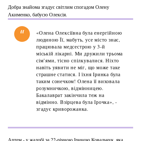
Добра знайома згадує світлим спогадом Олену
Акименко, бабусю Олексія.
«Олена Олексіївна була енергійною
людиною Її, мабуть, усе місто знає,
працювала медсестрою у 3-й
міській лікарні. Ми дружили трьома
сім’ями, тісно спілкувалися. Ніхто
навіть уявити не міг, що може таке
страшне статися. І їхня Іринка була
таким сонечком! Олена її виховала
розумничкою, відмінницею.
Бакалаврат закінчила теж на
відмінно. Взірцева була Ірочка», -
згадує криворожанка.
Артем - у жалобі за 22-річною Іриною Ковальчук, яка