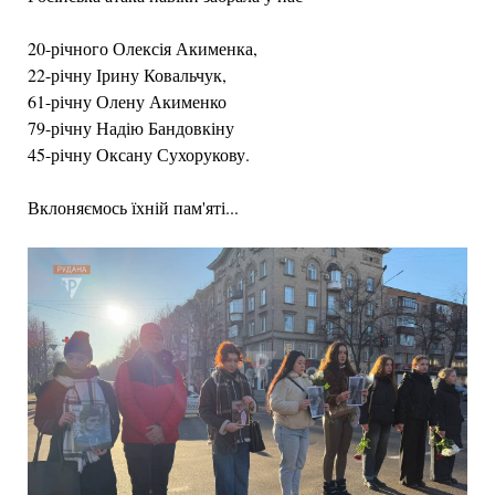
⠀
20-річного Олексія Акименка,
22-річну Ірину Ковальчук,
61-річну Олену Акименко
79-річну Надію Бандовкіну
45-річну Оксану Сухорукову.
Вклоняємось їхній пам'яті...