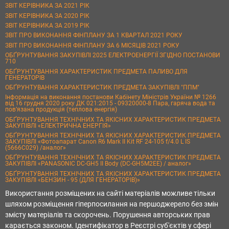
ЗВІТ КЕРІВНИКА ЗА 2021 РІК
ЗВІТ КЕРІВНИКА ЗА 2020 РІК
ЗВІТ КЕРІВНИКА ЗА 2019 РІК
ЗВІТ ПРО ВИКОНАННЯ ФІНПЛАНУ ЗА 1 КВАРТАЛ 2021 РОКУ
ЗВІТ ПРО ВИКОНАННЯ ФІНПЛАНУ ЗА 6 МІСЯЦІВ 2021 РОКУ
ОБҐРУНТУВАННЯ ЗАКУПІВЛІ 2025 ЕЛЕКТРОЕНЕРГІЇ ЗГІДНО ПОСТАНОВИ
710
ОБҐРУНТУВАННЯ ХАРАКТЕРИСТИК ПРЕДМЕТА ПАЛИВО ДЛЯ
ГЕНЕРАТОРІВ
ОБҐРУНТУВАННЯ ХАРАКТЕРИСТИК ПРЕДМЕТА ЗАКУПІВЛІ "ППМ"
Інформація на виконання постанови Кабінету Міністрів України № 1266
від 16 грудня 2020 року ДК 021:2015 - 09320000-8 Пара, гаряча вода та
пов’язана продукція (теплова енергія)
ОБҐРУНТУВАННЯ ТЕХНІЧНИХ ТА ЯКІСНИХ ХАРАКТЕРИСТИК ПРЕДМЕТА
ЗАКУПІВЛІ «ЕЛЕКТРИЧНА ЕНЕРГІЯ»
ОБҐРУНТУВАННЯ ТЕХНІЧНИХ ТА ЯКІСНИХ ХАРАКТЕРИСТИК ПРЕДМЕТА
ЗАКУПІВЛІ «Фотоапарат Canon R6 Mark II Kit RF 24-105 f/4.0 L IS
(5666C029) /аналог»
ОБҐРУНТУВАННЯ ТЕХНІЧНИХ ТА ЯКІСНИХ ХАРАКТЕРИСТИК ПРЕДМЕТА
ЗАКУПІВЛІ «PANASONIC DC-GH5 II Body (DC-GH5M2EE) / аналог»
ОБҐРУНТУВАННЯ ТЕХНІЧНИХ ТА ЯКІСНИХ ХАРАКТЕРИСТИК ПРЕДМЕТА
ЗАКУПІВЛІ «БЕНЗИН - 95 (ДЛЯ ГЕНЕРАТОРІВ)»
Використання розміщених на сайті матеріалів можливе тільки
шляхом розміщення гіперпосилання на першоджерело без змін
змісту матеріалів та скорочень. Порушення авторських прав
карається законом. Ідентифікатор в Реєстрі суб'єктів у сфері