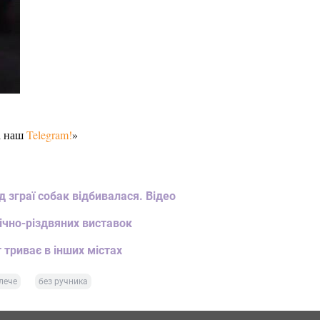
а наш
Telegram!
»
 зграї собак відбивалася. Відео
річно-різдвяних виставок
 триває в інших містах
лече
без ручника