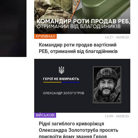
КРИМІНАЛ
14:27 - 06/08/26
Командир роти продав вартісний
РЕБ, отриманий від благодійників
ВІЙСЬКОВІ
14:09 - 06/08/26
Рідні загиблого криворіжця
Олександра Золототруба просять
присвоїти йому звання Героя