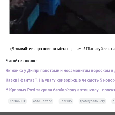
«Дізнавайтесь про новини міста першими! Підписуйтесь н
Читайте також:
Як жінка у Дніпрі пакетами й несамовитим вереском від
Казки і фантазії. На увагу криворіжців чекають 5 ново
У Кривому Розі закрили безбар’єрну автошколу - проєкт
Кривий Ріг
авто наїхало
на жінку
травмувало ногу
п