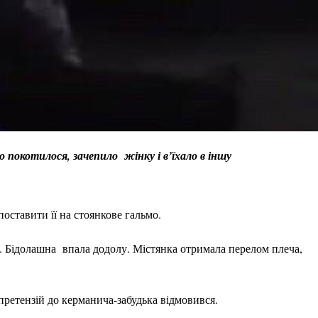
о покотилося, зачепило жінку і в’їхало в іншу
поставити її на стоянкове гальмо.
. Бідолашна впала додолу. Містянка отримала перелом плеча,
претензій до керманича-забудька відмовився.