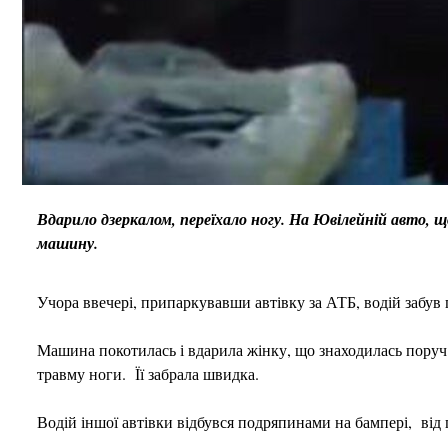
Вдарило дзеркалом, переїхало ногу. На Ювілейній авто, щ
машину.
Учора ввечері, припаркувавши автівку за АТБ, водій забув 
Машина покотилась і вдарила жінку, що знаходилась поруч
травму ноги. Її забрала швидка.
Водій іншої автівки відбувся подряпинами на бампері, від 