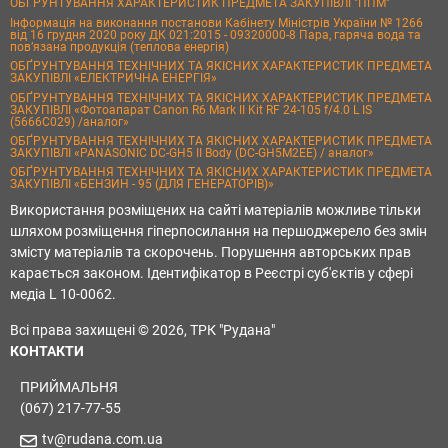
ОБҐРУНТУВАННЯ ХАРАКТЕРИСТИК ПРЕДМЕТА ЗАКУПІВЛІ "ППМ"
Інформація на виконання постанови Кабінету Міністрів України № 1266
від 16 грудня 2020 року ДК 021:2015 - 09320000-8 Пара, гаряча вода та
пов’язана продукція (теплова енергія)
ОБҐРУНТУВАННЯ ТЕХНІЧНИХ ТА ЯКІСНИХ ХАРАКТЕРИСТИК ПРЕДМЕТА
ЗАКУПІВЛІ «ЕЛЕКТРИЧНА ЕНЕРГІЯ»
ОБҐРУНТУВАННЯ ТЕХНІЧНИХ ТА ЯКІСНИХ ХАРАКТЕРИСТИК ПРЕДМЕТА
ЗАКУПІВЛІ «Фотоапарат Canon R6 Mark II Kit RF 24-105 f/4.0 L IS
(5666C029) /аналог»
ОБҐРУНТУВАННЯ ТЕХНІЧНИХ ТА ЯКІСНИХ ХАРАКТЕРИСТИК ПРЕДМЕТА
ЗАКУПІВЛІ «PANASONIC DC-GH5 II Body (DC-GH5M2EE) / аналог»
ОБҐРУНТУВАННЯ ТЕХНІЧНИХ ТА ЯКІСНИХ ХАРАКТЕРИСТИК ПРЕДМЕТА
ЗАКУПІВЛІ «БЕНЗИН - 95 (ДЛЯ ГЕНЕРАТОРІВ)»
Використання розміщених на сайті матеріалів можливе тільки
шляхом розміщення гіперпосилання на першоджерело без змін
змісту матеріалів та скорочень. Порушення авторських прав
карається законом. Ідентифікатор в Реєстрі суб'єктів у сфері
медіа L 10-0062.
Всі права захищені © 2026, ТРК "Рудана"
КОНТАКТИ
ПРИЙМАЛЬНЯ
(067) 217-77-55
tv@rudana.com.ua