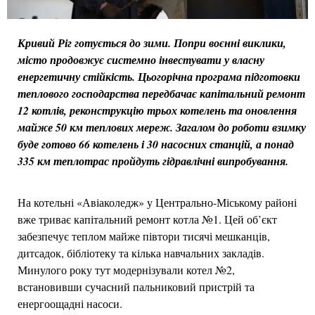
Кривий Ріг готується до зими. Попри воєнні виклики,
місто продовжує системно інвестувати у власну
енергетичну стійкість. Цьогорічна програма підготовки
теплового господарства передбачає капітальний ремонт
12 котлів, реконструкцію трьох котелень та оновлення
майже 50 км теплових мереж. Загалом до роботи взимку
буде готово 66 котелень і 30 насосних станцій, а понад
335 км теплотрас пройдуть гідравлічні випробування.
На котельні «Авіаколедж» у Центрально-Міському районі
вже триває капітальний ремонт котла №1. Цей об’єкт
забезпечує теплом майже півтори тисячі мешканців,
дитсадок, бібліотеку та кілька навчальних закладів.
Минулого року тут модернізували котел №2,
встановивши сучасний пальниковий пристрій та
енергоощадні насоси.