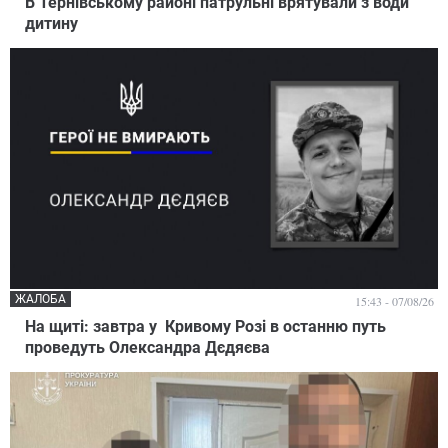
В Тернівському районі патрульні врятували з води
дитину
ЖАЛОБА
15:43 - 07/08/26
На щиті: завтра у Кривому Розі в останню путь
проведуть Олександра Дєдяєва