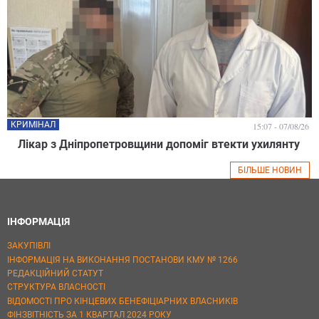
КРИМІНАЛ
15:07 - 07/08/26
Лікар з Дніпропетровщини допоміг втекти ухилянту
БІЛЬШЕ НОВИН
ІНФОРМАЦІЯ
ЗАКУПІВЛІ
ІНФОРМАЦІЯ НА ВИКОНАННЯ ПОСТАНОВИ КМУ № 1266
РЕДАКЦІЙНИЙ СТАТУТ
СТРУКТУРА ВЛАСНОСТІ
ВІДОМОСТІ ПРО КІНЦЕВИХ БЕНЕФІЦІАРНИХ ВЛАСНИКІВ
ФІНЗВІТНІСТЬ ЗА 1 КВАРТАЛ 2024 РОКУ