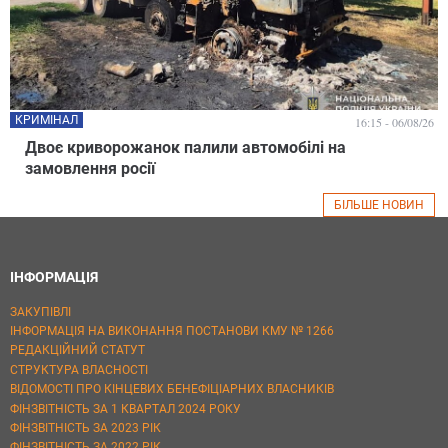
КРИМІНАЛ
16:15 - 06/08/26
Двоє криворожанок палили автомобілі на
замовлення росії
БІЛЬШЕ НОВИН
ІНФОРМАЦІЯ
ЗАКУПІВЛІ
ІНФОРМАЦІЯ НА ВИКОНАННЯ ПОСТАНОВИ КМУ № 1266
РЕДАКЦІЙНИЙ СТАТУТ
СТРУКТУРА ВЛАСНОСТІ
ВІДОМОСТІ ПРО КІНЦЕВИХ БЕНЕФІЦІАРНИХ ВЛАСНИКІВ
ФІНЗВІТНІСТЬ ЗА 1 КВАРТАЛ 2024 РОКУ
ФІНЗВІТНІСТЬ ЗА 2023 РІК
ФІНЗВІТНІСТЬ ЗА 2022 РІК