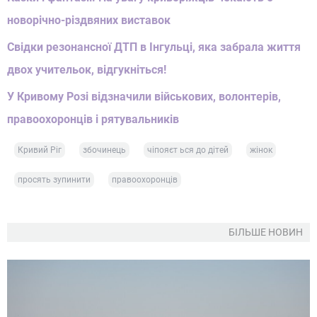
новорічно-різдвяних виставок
Свідки резонансної ДТП в Інгульці, яка забрала життя
двох учительок, відгукніться!
У Кривому Розі відзначили військових, волонтерів,
правоохоронців і рятувальників
Кривий Ріг
збочинець
чіпояєт ься до дітей
жінок
просять зупинити
правоохоронців
БІЛЬШЕ НОВИН