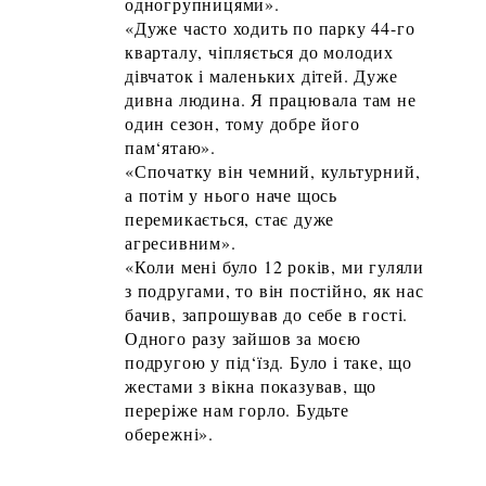
одногрупницями».
«Дуже часто ходить по парку 44-го
кварталу, чіпляється до молодих
дівчаток і маленьких дітей. Дуже
дивна людина. Я працювала там не
один сезон, тому добре його
пам‘ятаю».
«Спочатку він чемний, культурний,
а потім у нього наче щось
перемикається, стає дуже
агресивним».
«Коли мені було 12 років, ми гуляли
з подругами, то він постійно, як нас
бачив, запрошував до себе в гості.
Одного разу зайшов за моєю
подругою у під‘їзд. Було і таке, що
жестами з вікна показував, що
переріже нам горло. Будьте
обережні».