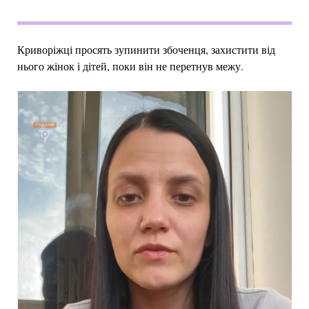
Криворіжці просять зупинити збоченця, захистити від
нього жінок і дітей, поки він не перетнув межу.