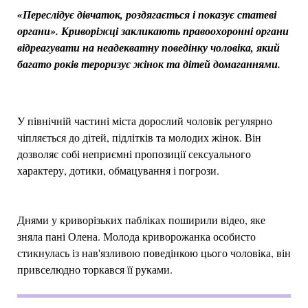
«Переслідує дівчаток, роздягається і показує статеві
органи». Криворіжці закликають правоохоронні органи
відреагувати на неадекватну поведінку чоловіка, який
багато років тероризує жінок та дітей домаганнями.
У північній частині міста дорослий чоловік регулярно
чіпляється до дітей, підлітків та молодих жінок. Він
дозволяє собі неприємні пропозиції сексуального
характеру, дотики, обмацування і погрози.
Днями у криворізьких пабліках поширили відео, яке
зняла пані Олена. Молода криворожанка особисто
стикнулась із нав'язливою поведінкою цього чоловіка, він
привселюдно торкався її руками.