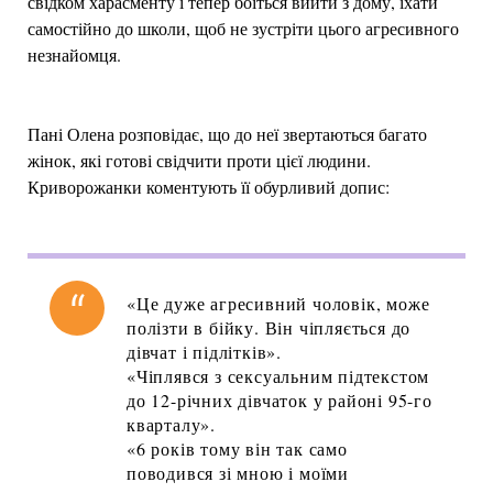
свідком харасменту і тепер боїться вийти з дому, їхати
самостійно до школи, щоб не зустріти цього агресивного
незнайомця.
Пані Олена розповідає, що до неї звертаються багато
жінок, які готові свідчити проти цієї людини.
Криворожанки коментують її обурливий допис:
«Це дуже агресивний чоловік, може
полізти в бійку. Він чіпляється до
дівчат і підлітків».
«Чіплявся з сексуальним підтекстом
до 12-річних дівчаток у районі 95-го
кварталу».
«6 років тому він так само
поводився зі мною і моїми