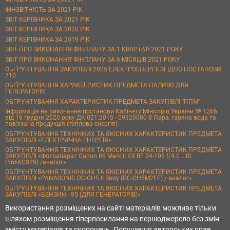
ФІНЗВІТНІСТЬ ЗА 2021 РІК
ЗВІТ КЕРІВНИКА ЗА 2021 РІК
ЗВІТ КЕРІВНИКА ЗА 2020 РІК
ЗВІТ КЕРІВНИКА ЗА 2019 РІК
ЗВІТ ПРО ВИКОНАННЯ ФІНПЛАНУ ЗА 1 КВАРТАЛ 2021 РОКУ
ЗВІТ ПРО ВИКОНАННЯ ФІНПЛАНУ ЗА 6 МІСЯЦІВ 2021 РОКУ
ОБҐРУНТУВАННЯ ЗАКУПІВЛІ 2025 ЕЛЕКТРОЕНЕРГІЇ ЗГІДНО ПОСТАНОВИ
710
ОБҐРУНТУВАННЯ ХАРАКТЕРИСТИК ПРЕДМЕТА ПАЛИВО ДЛЯ
ГЕНЕРАТОРІВ
ОБҐРУНТУВАННЯ ХАРАКТЕРИСТИК ПРЕДМЕТА ЗАКУПІВЛІ "ППМ"
Інформація на виконання постанови Кабінету Міністрів України № 1266
від 16 грудня 2020 року ДК 021:2015 - 09320000-8 Пара, гаряча вода та
пов’язана продукція (теплова енергія)
ОБҐРУНТУВАННЯ ТЕХНІЧНИХ ТА ЯКІСНИХ ХАРАКТЕРИСТИК ПРЕДМЕТА
ЗАКУПІВЛІ «ЕЛЕКТРИЧНА ЕНЕРГІЯ»
ОБҐРУНТУВАННЯ ТЕХНІЧНИХ ТА ЯКІСНИХ ХАРАКТЕРИСТИК ПРЕДМЕТА
ЗАКУПІВЛІ «Фотоапарат Canon R6 Mark II Kit RF 24-105 f/4.0 L IS
(5666C029) /аналог»
ОБҐРУНТУВАННЯ ТЕХНІЧНИХ ТА ЯКІСНИХ ХАРАКТЕРИСТИК ПРЕДМЕТА
ЗАКУПІВЛІ «PANASONIC DC-GH5 II Body (DC-GH5M2EE) / аналог»
ОБҐРУНТУВАННЯ ТЕХНІЧНИХ ТА ЯКІСНИХ ХАРАКТЕРИСТИК ПРЕДМЕТА
ЗАКУПІВЛІ «БЕНЗИН - 95 (ДЛЯ ГЕНЕРАТОРІВ)»
Використання розміщених на сайті матеріалів можливе тільки
шляхом розміщення гіперпосилання на першоджерело без змін
змісту матеріалів та скорочень. Порушення авторських прав