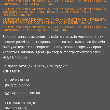
ОБҐРУНТУВАННЯ ТЕХНІЧНИХ ТА ЯКІСНИХ ХАРАКТЕРИСТИК ПРЕДМЕТА
ЗАКУПІВЛІ «ЕЛЕКТРИЧНА ЕНЕРГІЯ»
ОБҐРУНТУВАННЯ ТЕХНІЧНИХ ТА ЯКІСНИХ ХАРАКТЕРИСТИК ПРЕДМЕТА
ЗАКУПІВЛІ «Фотоапарат Canon R6 Mark II Kit RF 24-105 f/4.0 L IS
(5666C029) /аналог»
ОБҐРУНТУВАННЯ ТЕХНІЧНИХ ТА ЯКІСНИХ ХАРАКТЕРИСТИК ПРЕДМЕТА
ЗАКУПІВЛІ «PANASONIC DC-GH5 II Body (DC-GH5M2EE) / аналог»
ОБҐРУНТУВАННЯ ТЕХНІЧНИХ ТА ЯКІСНИХ ХАРАКТЕРИСТИК ПРЕДМЕТА
ЗАКУПІВЛІ «БЕНЗИН - 95 (ДЛЯ ГЕНЕРАТОРІВ)»
Використання розміщених на сайті матеріалів можливе тільки
шляхом розміщення гіперпосилання на першоджерело без змін
змісту матеріалів та скорочень. Порушення авторських прав
карається законом. Ідентифікатор в Реєстрі суб'єктів у сфері
медіа L 10-0062.
Всі права захищені © 2026, ТРК "Рудана"
КОНТАКТИ
ПРИЙМАЛЬНЯ
(067) 217-77-55
tv@rudana.com.ua
РЕКЛАМНІЙ ВІДДІЛ
067 569 66 74