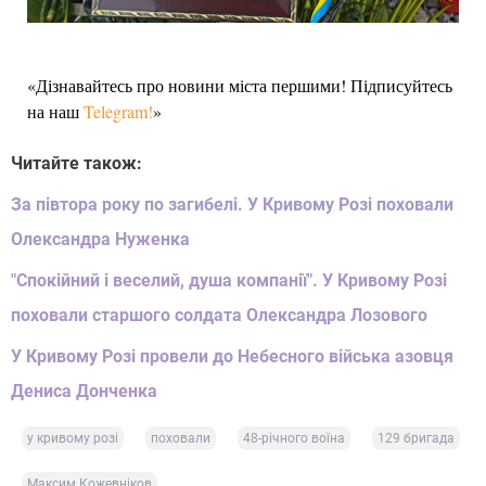
«Дізнавайтесь про новини міста першими! Підписуйтесь
на наш
Telegram!
»
Читайте також:
За півтора року по загибелі. У Кривому Розі поховали
Олександра Нуженка
"Спокійний і веселий, душа компанії". У Кривому Розі
поховали старшого солдата Олександра Лозового
У Кривому Розі провели до Небесного війська азовця
Дениса Донченка
у кривому розі
поховали
48-річного воїна
129 бригада
Максим Кожевніков