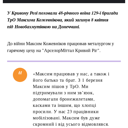
У Кривому Розі поховали 48-річного воїна 129-ї бригади
ТрО Максима Кожевнікова, який загинув 8 квітня
під Новобахмутівкою на Донеччині.
До війни Максим Кожевніков працював металургом у
гарячому цеху на "АрселорМіттал Кривий Ріг".
«Максим працював у нас, а також і
його батько та брат. З 1 березня
Максим пішов у ТрО. Ми
підтримували з ним зв’язок,
допомагали бронежилетами,
касками та іншим, що хлопці
просили. У нас 23 працівники
мобілізовані. Максим був дуже
скромний і від усього відмовлявся.