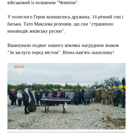
військовий із позивним "Чемпіон".
У полеглого Героя залишились дружина, 14-річний син і
батьки. Тато Максима розповів, що син "страшенно
ненавидів зеківську русню".
Вшанували подвиг нашого земляка нагрудним знаком
"За заслуги перед містом". Вічна пам'ять захиснику!