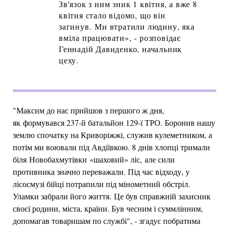
Зв'язок з ним зник 1 квітня, а вже 8
квітня стало відомо, що він
загинув. Ми втратили людину, яка
вміла працювати», - розповідає
Геннадій Давиденко, начальник
цеху.
"Максим до нас прийшов з першого ж дня,
як формувався 237-й батальйон 129-ї ТРО. Боронив нашу
землю спочатку на Криворіжжі, служив кулеметником, а
потім ми воювали під Авдіївкою. 8 днів хлопці тримали
біля Новобахмутівки «шаховий» ліс, але сили
противника значно переважали. Під час відходу, у
лісосмузі бійці потрапили під мінометний обстріл.
Уламки забрали його життя. Це був справжній захисник
своєї родини, міста, країни. Був чесним і суммлінним,
допомагав товаришам по службі", - згадує побратима