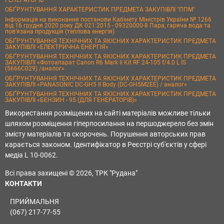
ОБҐРУНТУВАННЯ ХАРАКТЕРИСТИК ПРЕДМЕТА ЗАКУПІВЛІ "ППМ"
Інформація на виконання постанови Кабінету Міністрів України № 1266
від 16 грудня 2020 року ДК 021:2015 - 09320000-8 Пара, гаряча вода та
пов’язана продукція (теплова енергія)
ОБҐРУНТУВАННЯ ТЕХНІЧНИХ ТА ЯКІСНИХ ХАРАКТЕРИСТИК ПРЕДМЕТА
ЗАКУПІВЛІ «ЕЛЕКТРИЧНА ЕНЕРГІЯ»
ОБҐРУНТУВАННЯ ТЕХНІЧНИХ ТА ЯКІСНИХ ХАРАКТЕРИСТИК ПРЕДМЕТА
ЗАКУПІВЛІ «Фотоапарат Canon R6 Mark II Kit RF 24-105 f/4.0 L IS
(5666C029) /аналог»
ОБҐРУНТУВАННЯ ТЕХНІЧНИХ ТА ЯКІСНИХ ХАРАКТЕРИСТИК ПРЕДМЕТА
ЗАКУПІВЛІ «PANASONIC DC-GH5 II Body (DC-GH5M2EE) / аналог»
ОБҐРУНТУВАННЯ ТЕХНІЧНИХ ТА ЯКІСНИХ ХАРАКТЕРИСТИК ПРЕДМЕТА
ЗАКУПІВЛІ «БЕНЗИН - 95 (ДЛЯ ГЕНЕРАТОРІВ)»
Використання розміщених на сайті матеріалів можливе тільки
шляхом розміщення гіперпосилання на першоджерело без змін
змісту матеріалів та скорочень. Порушення авторських прав
карається законом. Ідентифікатор в Реєстрі суб'єктів у сфері
медіа L 10-0062.
Всі права захищені © 2026, ТРК "Рудана"
КОНТАКТИ
ПРИЙМАЛЬНЯ
(067) 217-77-55