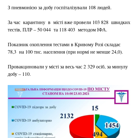
З пневмонією за добу госпіталізували 108 людей.
За час карантину в місті вже провели 103 828 швидких
тестів, ПЛР – 50 044 та 118 403 методом ІФА.
Показник охоплення тестами в Кривому Розі складає
78,3 на 100 тис. населення (при нормі не менше 24,0).
Провакциновали у місті за весь час 2 329 осіб, за минулу
добу – 110.