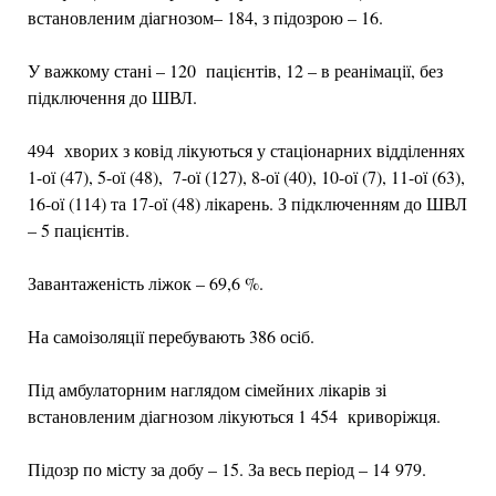
встановленим діагнозом– 184, з підозрою – 16.
У важкому стані – 120 пацієнтів, 12 – в реанімації, без
підключення до ШВЛ.
494 хворих з ковід лікуються у стаціонарних відділеннях
1-ої (47), 5-ої (48), 7-ої (127), 8-ої (40), 10-ої (7), 11-ої (63),
16-ої (114) та 17-ої (48) лікарень. З підключенням до ШВЛ
– 5 пацієнтів.
Завантаженість ліжок – 69,6 %.
На самоізоляції перебувають 386 осіб.
Під амбулаторним наглядом сімейних лікарів зі
встановленим діагнозом лікуються 1 454 криворіжця.
Підозр по місту за добу – 15. За весь період – 14 979.