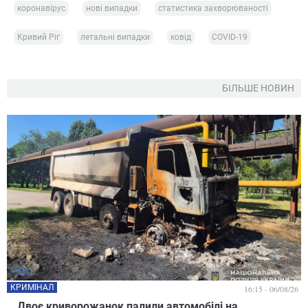
коронавірус
нові випадки
статистика захворюваності
Кривий Ріг
летальні випадки
ковід
COVID-19
БІЛЬШЕ НОВИН
КРИМІНАЛ
16:15 - 06/08/26
Двоє криворожанок палили автомобілі на