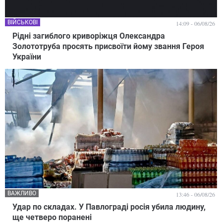
ВІЙСЬКОВІ
14:09 - 06/08/26
Рідні загиблого криворіжця Олександра
Золототруба просять присвоїти йому звання Героя
України
ВАЖЛИВО
13:46 - 06/08/26
Удар по складах. У Павлограді росія убила людину,
ще четверо поранені