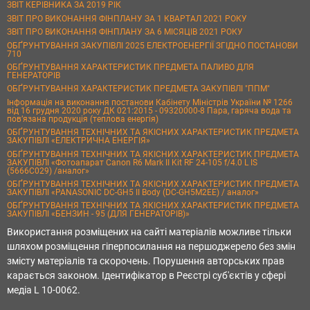
ЗВІТ КЕРІВНИКА ЗА 2019 РІК
ЗВІТ ПРО ВИКОНАННЯ ФІНПЛАНУ ЗА 1 КВАРТАЛ 2021 РОКУ
ЗВІТ ПРО ВИКОНАННЯ ФІНПЛАНУ ЗА 6 МІСЯЦІВ 2021 РОКУ
ОБҐРУНТУВАННЯ ЗАКУПІВЛІ 2025 ЕЛЕКТРОЕНЕРГІЇ ЗГІДНО ПОСТАНОВИ
710
ОБҐРУНТУВАННЯ ХАРАКТЕРИСТИК ПРЕДМЕТА ПАЛИВО ДЛЯ
ГЕНЕРАТОРІВ
ОБҐРУНТУВАННЯ ХАРАКТЕРИСТИК ПРЕДМЕТА ЗАКУПІВЛІ "ППМ"
Інформація на виконання постанови Кабінету Міністрів України № 1266
від 16 грудня 2020 року ДК 021:2015 - 09320000-8 Пара, гаряча вода та
пов’язана продукція (теплова енергія)
ОБҐРУНТУВАННЯ ТЕХНІЧНИХ ТА ЯКІСНИХ ХАРАКТЕРИСТИК ПРЕДМЕТА
ЗАКУПІВЛІ «ЕЛЕКТРИЧНА ЕНЕРГІЯ»
ОБҐРУНТУВАННЯ ТЕХНІЧНИХ ТА ЯКІСНИХ ХАРАКТЕРИСТИК ПРЕДМЕТА
ЗАКУПІВЛІ «Фотоапарат Canon R6 Mark II Kit RF 24-105 f/4.0 L IS
(5666C029) /аналог»
ОБҐРУНТУВАННЯ ТЕХНІЧНИХ ТА ЯКІСНИХ ХАРАКТЕРИСТИК ПРЕДМЕТА
ЗАКУПІВЛІ «PANASONIC DC-GH5 II Body (DC-GH5M2EE) / аналог»
ОБҐРУНТУВАННЯ ТЕХНІЧНИХ ТА ЯКІСНИХ ХАРАКТЕРИСТИК ПРЕДМЕТА
ЗАКУПІВЛІ «БЕНЗИН - 95 (ДЛЯ ГЕНЕРАТОРІВ)»
Використання розміщених на сайті матеріалів можливе тільки
шляхом розміщення гіперпосилання на першоджерело без змін
змісту матеріалів та скорочень. Порушення авторських прав
карається законом. Ідентифікатор в Реєстрі суб'єктів у сфері
медіа L 10-0062.