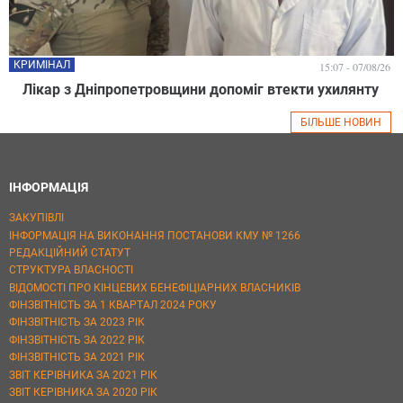
КРИМІНАЛ
15:07 - 07/08/26
Лікар з Дніпропетровщини допоміг втекти ухилянту
БІЛЬШЕ НОВИН
ІНФОРМАЦІЯ
ЗАКУПІВЛІ
ІНФОРМАЦІЯ НА ВИКОНАННЯ ПОСТАНОВИ КМУ № 1266
РЕДАКЦІЙНИЙ СТАТУТ
СТРУКТУРА ВЛАСНОСТІ
ВІДОМОСТІ ПРО КІНЦЕВИХ БЕНЕФІЦІАРНИХ ВЛАСНИКІВ
ФІНЗВІТНІСТЬ ЗА 1 КВАРТАЛ 2024 РОКУ
ФІНЗВІТНІСТЬ ЗА 2023 РІК
ФІНЗВІТНІСТЬ ЗА 2022 РІК
ФІНЗВІТНІСТЬ ЗА 2021 РІК
ЗВІТ КЕРІВНИКА ЗА 2021 РІК
ЗВІТ КЕРІВНИКА ЗА 2020 РІК