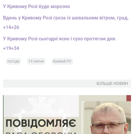
У Кривому Розі буде морозно
Вдень у Кривому Розі гроза із шквальним вітром, град.
+14+26
У Кривому Розі сьогодні ясно і сухо протягом дня.
+19+34
погода
14 липня
Кривий Ріг
БІЛЬШЕ НОВИН