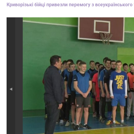
Криворізькі бійці привезли перемогу з всеукраїнського