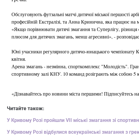
Обслуговують футзальні матчі дитячої міської першості арб
професійній Екстралізі, та Анна Кринична, яка працює на 
«Якщо порівнювати дитячі змагання та Суперлігу, різниця с
плюсом для дитячих змагань, менш агресивні», - розповід
Юні учасники регулярного дитячо-юнацького чемпіонату Кр
квітня.
Арена змагань - незмінна, спорткомплекс "Молодість". Гран
спортивному залі КНУ. 10 команд розіграють між собою 5 
«Дізнавайтесь про новини міста першими! Підписуйтесь н
Читайте також:
У Кривому Розі пройшли VІІ міські змагання зі спортив
У Кривому Розі відбулися всеукраїнські змагання з гр