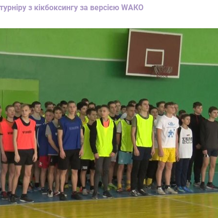
 турніру з кікбоксингу за версією WАКО