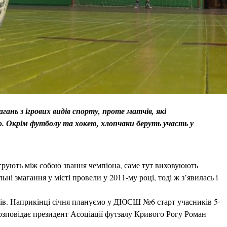
ань з ігрових видів спорту, проте матчів, які
о. Окрім футболу та хокею, хлопчаки беруть участь у
ігрують між собою звання чемпіона, саме тут виховуюють
ні змагання у місті провели у 2011-му році, тоді ж з’явилась і
років. Наприкінці січня плануємо у ДЮСШ №6 старт учасників 5-
 розповідає президент Асоціації футзалу Кривого Рогу Роман