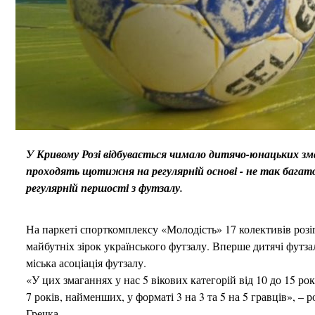
У Кривому Розі відбувається чимало дитячо-юнацьких змаг
проходять щотижня на регулярній основі - не так багат
регулярній першості з футзалу.
На паркеті спорткомплексу «Молодість» 17 колективів роз
майбутніх зірок українського футзалу. Вперше дитячі футзаль
міська асоціація футзалу.
«У цих змаганнях у нас 5 вікових категорій від 10 до 15 
7 років, найменших, у форматі 3 на 3 та 5 на 5 гравців», –
Гречка.