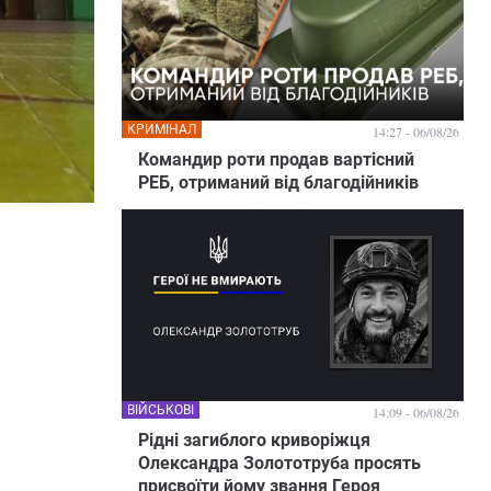
КРИМІНАЛ
14:27 - 06/08/26
Командир роти продав вартісний
РЕБ, отриманий від благодійників
ВІЙСЬКОВІ
14:09 - 06/08/26
Рідні загиблого криворіжця
Олександра Золототруба просять
присвоїти йому звання Героя