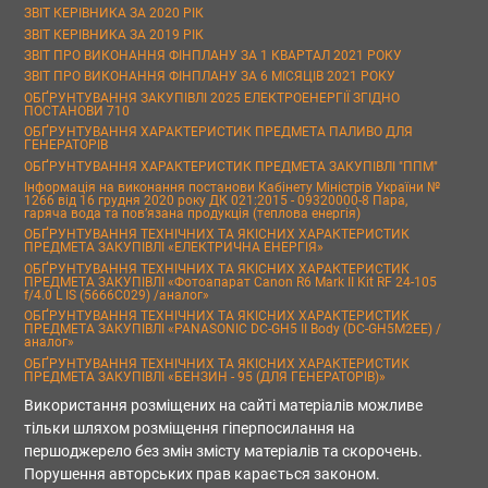
ЗВІТ КЕРІВНИКА ЗА 2020 РІК
ЗВІТ КЕРІВНИКА ЗА 2019 РІК
ЗВІТ ПРО ВИКОНАННЯ ФІНПЛАНУ ЗА 1 КВАРТАЛ 2021 РОКУ
ЗВІТ ПРО ВИКОНАННЯ ФІНПЛАНУ ЗА 6 МІСЯЦІВ 2021 РОКУ
ОБҐРУНТУВАННЯ ЗАКУПІВЛІ 2025 ЕЛЕКТРОЕНЕРГІЇ ЗГІДНО
ПОСТАНОВИ 710
ОБҐРУНТУВАННЯ ХАРАКТЕРИСТИК ПРЕДМЕТА ПАЛИВО ДЛЯ
ГЕНЕРАТОРІВ
ОБҐРУНТУВАННЯ ХАРАКТЕРИСТИК ПРЕДМЕТА ЗАКУПІВЛІ "ППМ"
Інформація на виконання постанови Кабінету Міністрів України №
1266 від 16 грудня 2020 року ДК 021:2015 - 09320000-8 Пара,
гаряча вода та пов’язана продукція (теплова енергія)
ОБҐРУНТУВАННЯ ТЕХНІЧНИХ ТА ЯКІСНИХ ХАРАКТЕРИСТИК
ПРЕДМЕТА ЗАКУПІВЛІ «ЕЛЕКТРИЧНА ЕНЕРГІЯ»
ОБҐРУНТУВАННЯ ТЕХНІЧНИХ ТА ЯКІСНИХ ХАРАКТЕРИСТИК
ПРЕДМЕТА ЗАКУПІВЛІ «Фотоапарат Canon R6 Mark II Kit RF 24-105
f/4.0 L IS (5666C029) /аналог»
ОБҐРУНТУВАННЯ ТЕХНІЧНИХ ТА ЯКІСНИХ ХАРАКТЕРИСТИК
ПРЕДМЕТА ЗАКУПІВЛІ «PANASONIC DC-GH5 II Body (DC-GH5M2EE) /
аналог»
ОБҐРУНТУВАННЯ ТЕХНІЧНИХ ТА ЯКІСНИХ ХАРАКТЕРИСТИК
ПРЕДМЕТА ЗАКУПІВЛІ «БЕНЗИН - 95 (ДЛЯ ГЕНЕРАТОРІВ)»
Використання розміщених на сайті матеріалів можливе
тільки шляхом розміщення гіперпосилання на
першоджерело без змін змісту матеріалів та скорочень.
Порушення авторських прав карається законом.