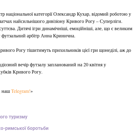
ітр національної категорії Олександр Кухар, відомий роботою у
матчах найсильнішого дивізіону Кривого Рогу – Суперліги.
уттєва. Дитячі ігри динамічніші, емоційніші, але, що є великим
ає футзальний арбітр Анна Кринична.
ивого Рогу тішитимуть прихильників цієї гри щонеділі, аж до
діозний вечір футзалу запланований на 20 квітня у
кубків Кривого Рогу.
а наш
Telegram!
»
ного туризму
еко-римської боротьби