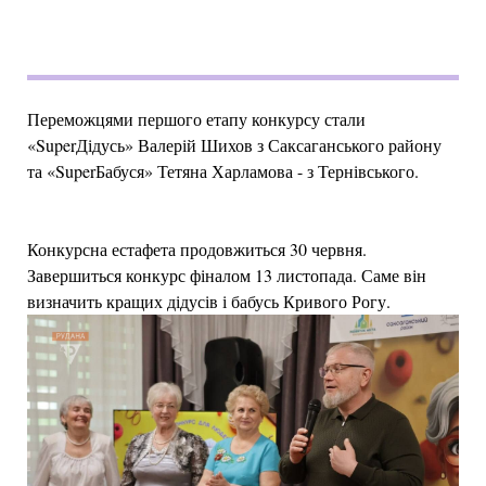
Переможцями першого етапу конкурсу стали
«SuperДідусь» Валерій Шихов з Саксаганського району
та «SuperБабуся» Тетяна Харламова - з Тернівського.
Конкурсна естафета продовжиться 30 червня.
Завершиться конкурс фіналом 13 листопада. Саме він
визначить кращих дідусів і бабусь Кривого Рогу.