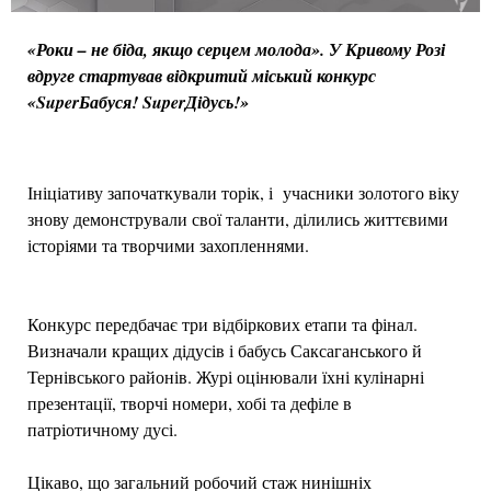
«Роки – не біда, якщо серцем молода». У Кривому Розі
вдруге стартував відкритий міський конкурс
«SuperБабуся! SuperДідусь!»
Ініціативу започаткували торік, і учасники золотого віку
знову демонстрували свої таланти, ділились життєвими
історіями та творчими захопленнями.
Конкурс передбачає три відбіркових етапи та фінал.
Визначали кращих дідусів і бабусь Саксаганського й
Тернівського районів. Журі оцінювали їхні кулінарні
презентації, творчі номери, хобі та дефіле в
патріотичному дусі.
Цікаво, що загальний робочий стаж нинішніх