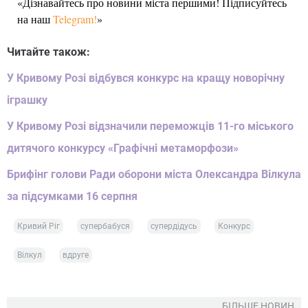
«Дізнавайтесь про новини міста першими! Підписуйтесь
на наш
Telegram!
»
Читайте також:
У Кривому Розі відбувся конкурс на кращу новорічну
іграшку
У Кривому Розі відзначили переможців 11-го міського
дитячого конкурсу «Графічні метаморфози»
Брифінг голови Ради оборони міста Олександра Вілкула
за підсумками 16 серпня
Кривий Ріг
супербабуся
супердідусь
Конкурс
Вілкул
вдруге
БІЛЬШЕ НОВИН