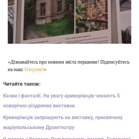
«Дізнавайтесь про новини міста першими! Підписуйтесь
на наш
Telegram!
»
Читайте також:
Казки і фантазії. На увагу криворіжців чекають 5
новорічно-різдвяних виставок
Криворіжців запрошують на виставку, присвячену
маріупольському Драмтеатру