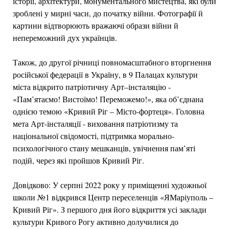
історії, архітектури, монументального мистецтва, які були
зроблені у мирні часи, до початку війни. Фотографії й
картини відтворюють вражаючі образи війни й
непереможний дух українців.
Також, до другої річниці повномасштабного вторгнення
російської федерації в Україну, в 9 Палацах культури
міста відкрито патріотичну Арт–інсталяцію -
«Пам’ятаємо! Вистоїмо! Переможемо!», яка об’єднана
однією темою «Кривий Ріг – Місто-фортеця». Головна
мета Арт-інсталяції - виховання патріотизму та
національної свідомості, підтримка морально-
психологічного стану мешканців, увічнення пам’яті
подій, через які пройшов Кривий Ріг.
Довідково: У серпні 2022 року у приміщенні художньої
школи №1 відкрився Центр переселенців «ЯМаріуполь –
Кривий Ріг». З першого дня його відкриття усі заклади
культури Кривого Рогу активно долучилися до