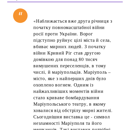
«Наближається вже друга річниця з
початку повномасштабної війни
росії проти України. Ворог
підступно руйнує цілі міста й села,
вбиває мирних людей. З початку
війни Кривий Ріг став другою
домівкою для понад 80 тисяч
вимушених переселенців, в тому
числі, й маріупольців. Маріуполь –
місто, яке з найперших днів було
охоплено вогнем. Одним із
найжахливіших моментів війни
стало криваве бомбардування
Маріупольського театру, в якому
ховалися від обстрілу мирні жителі.
Сьогоднішня виставка це - символ
незламності Маріуполя та його
мешканців. Такі виставки потрібні