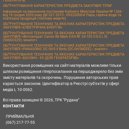
ГЕНЕРАТОРІВ
ОБҐРУНТУВАННЯ ХАРАКТЕРИСТИК ПРЕДМЕТА ЗАКУПІВЛІ "ППМ"
Інформація на виконання постанови Кабінету Міністрів України № 1266
від 16 грудня 2020 року ДК 021:2015 - 09320000-8 Пара, гаряча вода та
пов’язана продукція (теплова енергія)
ОБҐРУНТУВАННЯ ТЕХНІЧНИХ ТА ЯКІСНИХ ХАРАКТЕРИСТИК ПРЕДМЕТА
ЗАКУПІВЛІ «ЕЛЕКТРИЧНА ЕНЕРГІЯ»
ОБҐРУНТУВАННЯ ТЕХНІЧНИХ ТА ЯКІСНИХ ХАРАКТЕРИСТИК ПРЕДМЕТА
ЗАКУПІВЛІ «Фотоапарат Canon R6 Mark II Kit RF 24-105 f/4.0 L IS
(5666C029) /аналог»
ОБҐРУНТУВАННЯ ТЕХНІЧНИХ ТА ЯКІСНИХ ХАРАКТЕРИСТИК ПРЕДМЕТА
ЗАКУПІВЛІ «PANASONIC DC-GH5 II Body (DC-GH5M2EE) / аналог»
ОБҐРУНТУВАННЯ ТЕХНІЧНИХ ТА ЯКІСНИХ ХАРАКТЕРИСТИК ПРЕДМЕТА
ЗАКУПІВЛІ «БЕНЗИН - 95 (ДЛЯ ГЕНЕРАТОРІВ)»
Використання розміщених на сайті матеріалів можливе тільки
шляхом розміщення гіперпосилання на першоджерело без змін
змісту матеріалів та скорочень. Порушення авторських прав
карається законом. Ідентифікатор в Реєстрі суб'єктів у сфері
медіа L 10-0062.
Всі права захищені © 2026, ТРК "Рудана"
КОНТАКТИ
ПРИЙМАЛЬНЯ
(067) 217-77-55