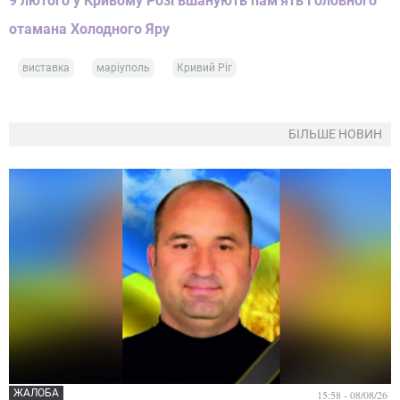
9 лютого у Кривому Розі вшанують пам'ять Головного
отамана Холодного Яру
виставка
маріуполь
Кривий Ріг
БІЛЬШЕ НОВИН
ЖАЛОБА
15:58 - 08/08/26