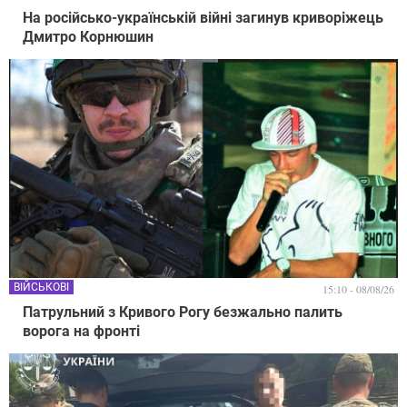
На російсько-українській війні загинув криворіжець
Дмитро Корнюшин
ВІЙСЬКОВІ
15:10 - 08/08/26
Патрульний з Кривого Рогу безжально палить
ворога на фронті