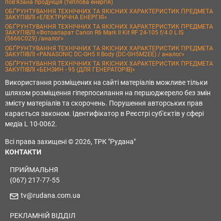
пов’язана продукція (теплова енергія)
ОБҐРУНТУВАННЯ ТЕХНІЧНИХ ТА ЯКІСНИХ ХАРАКТЕРИСТИК ПРЕДМЕТА
ЗАКУПІВЛІ «ЕЛЕКТРИЧНА ЕНЕРГІЯ»
ОБҐРУНТУВАННЯ ТЕХНІЧНИХ ТА ЯКІСНИХ ХАРАКТЕРИСТИК ПРЕДМЕТА
ЗАКУПІВЛІ «Фотоапарат Canon R6 Mark II Kit RF 24-105 f/4.0 L IS
(5666C029) /аналог»
ОБҐРУНТУВАННЯ ТЕХНІЧНИХ ТА ЯКІСНИХ ХАРАКТЕРИСТИК ПРЕДМЕТА
ЗАКУПІВЛІ «PANASONIC DC-GH5 II Body (DC-GH5M2EE) / аналог»
ОБҐРУНТУВАННЯ ТЕХНІЧНИХ ТА ЯКІСНИХ ХАРАКТЕРИСТИК ПРЕДМЕТА
ЗАКУПІВЛІ «БЕНЗИН - 95 (ДЛЯ ГЕНЕРАТОРІВ)»
Використання розміщених на сайті матеріалів можливе тільки
шляхом розміщення гіперпосилання на першоджерело без змін
змісту матеріалів та скорочень. Порушення авторських прав
карається законом. Ідентифікатор в Реєстрі суб'єктів у сфері
медіа L 10-0062.
Всі права захищені © 2026, ТРК "Рудана"
КОНТАКТИ
ПРИЙМАЛЬНЯ
(067) 217-77-55
tv@rudana.com.ua
РЕКЛАМНІЙ ВІДДІЛ