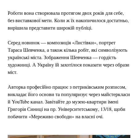
Роботи вона створювала протягом двох років для себе,
без виставкової мети. Коли ж їх накопичилося достатньо,
вирішила представити широкій публіці.
Серед новинок — композиція «Листівки», портрет
Тараса Шевченка, а також кілька робіт, які символізують
українські міста. Зображення Шевченка — гордість
художниці. А Україну їй захотілося показати через образи
міст.
Авторка професійно працює з петриківським розписом,
викладає його основи та популяризує через майстеркласи
й YouTube канал. Завітайте до музею-квартири імені
Григорія Синиці на пр. Університетському, 13/18, щоби
побачити «Мереживо свободи» на власні очі.