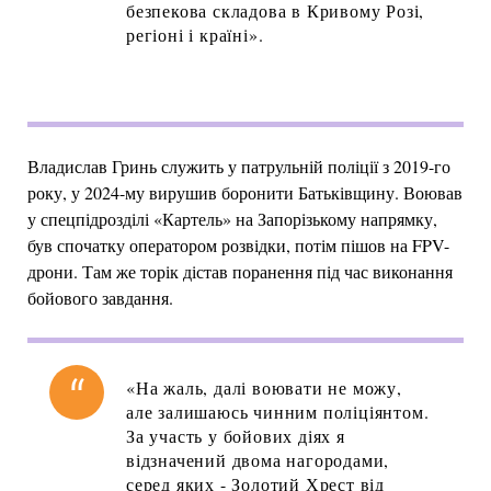
безпекова складова в Кривому Розі,
регіоні і країні».
Владислав Гринь служить у патрульній поліції з 2019-го
року, у 2024-му вирушив боронити Батьківщину. Воював
у спецпідрозділі «Картель» на Запорізькому напрямку,
був спочатку оператором розвідки, потім пішов на FPV-
дрони. Там же торік дістав поранення під час виконання
бойового завдання.
«На жаль, далі воювати не можу,
але залишаюсь чинним поліціянтом.
За участь у бойових діях я
відзначений двома нагородами,
серед яких - Золотий Хрест від