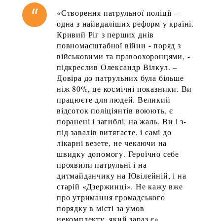
«Створення патрульної поліції –
одна з найвдаліших реформ у країні.
Кривий Ріг з перших днів
повномасштабної війни - поряд з
військовими та правоохоронцями, -
підкреслив Олександр Вілкул. –
Довіра до патрульних була більше
ніж 80%, це космічні показники. Ви
працюєте для людей. Великий
відсоток поліціянтів воюють, є
поранені і загиблі, на жаль. Ви і з-
під завалів витягаєте, і самі до
лікарні везете, не чекаючи на
швидку допомогу. Героїчно себе
проявили патрульні і на
дитмайданчику на Ювілейній, і на
старій «Дзержинці». Не кажу вже
про утримання громадського
порядку в місті за умов
некомплекту, який зараз є».