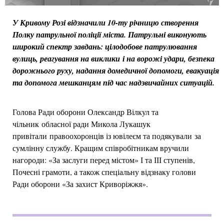
У Кривому Розі відзначили 10-ту річницю створення
Полку патрульної поліції міста. Патрульні виконують
широкий спектр завдань: цілодобове патрулювання
вулиць, реагування на виклики і на ворожі удари, безпека
дорожнього руху, надання домедичної допомоги, евакуація
та допомога мешканцям під час надзвичайних ситуацій.
Голова Ради оборони Олександр Вілкул та
чільник обласної ради Микола Лукашук
привітали правоохоронців із ювілеєм та подякували за
сумлінну службу. Кращим співробітникам вручили
нагороди: «За заслуги перед містом» І та ІІІ ступенів,
Почесні грамоти, а також спеціальну відзнаку голови
Ради оборони «За захист Криворіжжя».