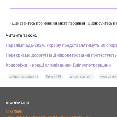
«Дізнавайтесь про новини міста першими! Підписуйтесь н
Читайте також:
Паралімпіада-2024: Україну представлятимуть 20 спор
Перекриємо дорогу! На Дніпропетровщині протестують
Криворіжці - кращі олімпіадники Дніпропетровщини
дніпропетровщина
Кривий Ріг
шириться грип
поради лік
ІНФОРМАЦІЯ
ЗАКУПІВЛІ
ІНФОРМАЦІЯ НА ВИКОНАННЯ ПОСТАНОВИ КМУ № 1266