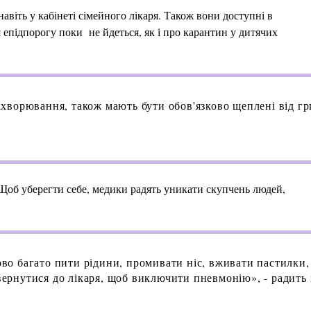
віть у кабінеті сімейного лікаря. Також вони доступні в
епідпорогу поки не йдеться, як і про карантин у дитячих
 захворювання, також мають бути обов'язково щеплені від г
Щоб уберегти себе, медики радять уникати скупчень людей,
ково багато пити рідини, промивати ніс, вживати пастилки,
звернутися до лікаря, щоб виключити пневмонію», - радить 