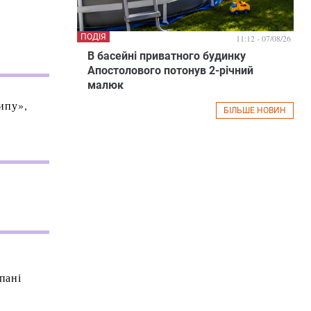
ПОДІЯ
11:12 - 07/08/26
В басейні приватного будинку
Апостолового потонув 2-річний
малюк
рипу»,
БІЛЬШЕ НОВИН
пані