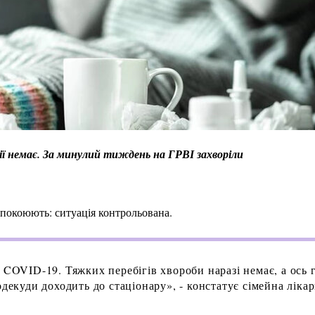
ї немає. За минулий тиждень на ГРВІ захворіли
аспокоюють: ситуація контрольована.
 COVID-19. Тяжких перебігів хвороби наразі немає, а ось 
одекуди доходить до стаціонару», - констатує сімейна ліка