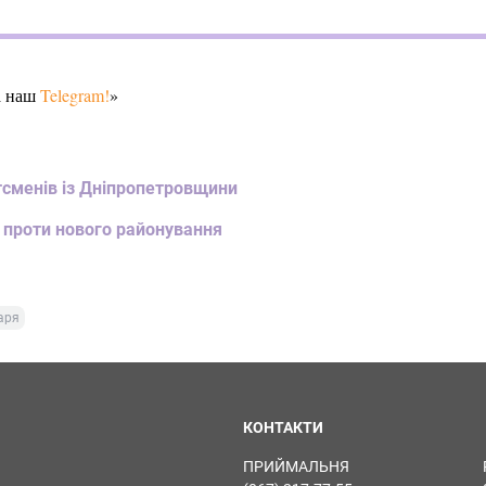
а наш
Telegram!
»
тсменів із Дніпропетровщини
 проти нового районування
аря
КОНТАКТИ
ПРИЙМАЛЬНЯ