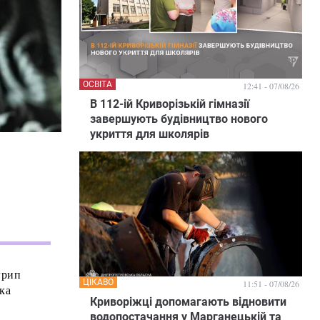
ОСВІТА
12:41 - 07/08/26
В 112-ій Криворізькій гімназії
завершують будівництво нового
укриття для школярів
грип
ЦІКАВО
11:51 - 07/08/26
рка
Криворіжці допомагають відновити
водопостачання у Марганецькій та