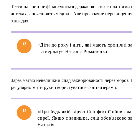
Тести на грип не фінансуються державою, тож є платними на
аптеках, - пояснюють медики. Але про значне перевищення 
закладах.
«Діти до року і діти, які мають хронічні
- стверджує Наталія Романенко.
Зараз маємо невеличкий спад захворюваності через мороз. 
регулярно мити руки і користуватись санітайзерами.
«При будь-якій вірусній інфекції обов'яз
спреї. Якщо є задишка, слід обов'язково 
Наталія.