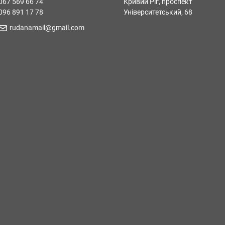
067 569 66 74
Кривий Ріг, проспект
096 891 17 78
Університетський, 68
rudanamail@gmail.com