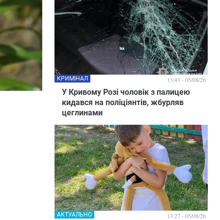
КРИМІНАЛ
13:43 - 05/08/26
У Кривому Розі чоловік з палицею
кидався на поліціянтів, жбурляв
цеглинами
АКТУАЛЬНО
13:27 - 05/08/26