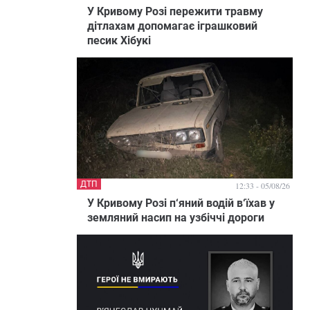
У Кривому Розі пережити травму
дітлахам допомагає іграшковий
песик Хібукі
ДТП
12:33 - 05/08/26
У Кривому Розі п‘яний водій в‘їхав у
земляний насип на узбіччі дороги