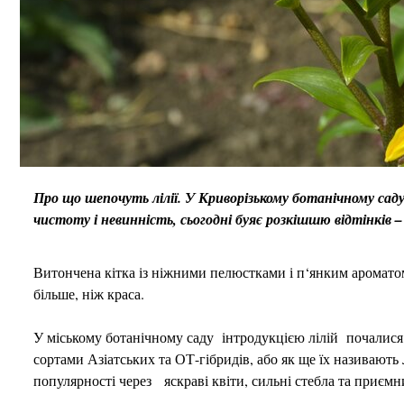
Про що шепочуть лілії. У Криворізькому ботанічному саду р
чистоту і невинність, сьогодні буяє розкішшю відтінків –
Витончена кітка із ніжними пелюстками і п‘янким аромато
більше, ніж краса.
У міському ботанічному саду інтродукцією лілій почалися 
сортами Азіатських та ОТ-гібридів, або як ще їх називают
популярності через яскраві квіти, сильні стебла та приємн