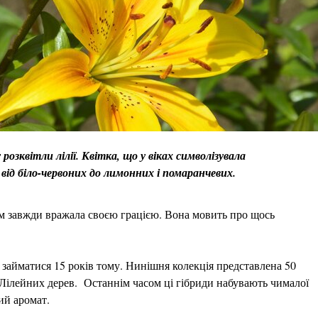
озквітли лілії. Квітка, що у віках символізувала
 від біло-червоних до лимонних і помаранчевих.
м завжди вражала своєю грацією. Вона мовить про щось
займатися 15 років тому. Нинішня колекція представлена 50
ь Лілейних дерев. Останнім часом ці гібриди набувають чималої
ий аромат.