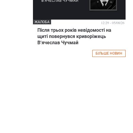
ЖАЛОБА
12:29 - 05/08/26
Після трьох років невідомості на
щиті повернувся криворіжець
В‘ячеслав Чучмай
БІЛЬШЕ НОВИН