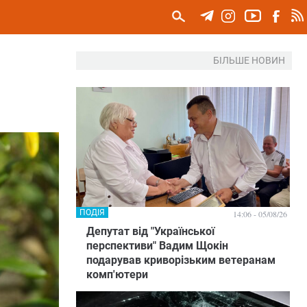
БІЛЬШЕ НОВИН
ПОДІЯ
14:06 - 05/08/26
Депутат від "Української
перспективи" Вадим Щокін
подарував криворізьким ветеранам
комп'ютери