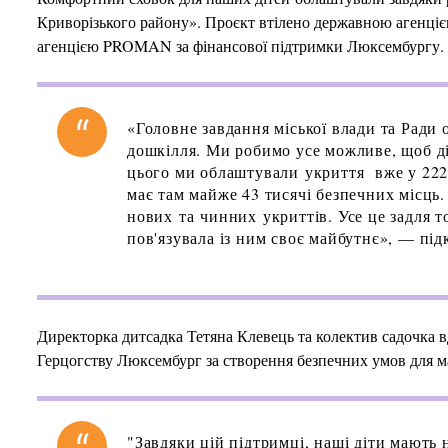
Криворізького району». Проєкт втілено державною агенц
агенцією PROMAN за фінансової підтримки Люксембургу.
«Головне завдання міської влади та Ради
дошкілля. Ми робимо усе можливе, щоб д
цього ми облаштували укриття вже у 222 
має там майже 43 тисячі безпечних місць. 
нових та чинних укриттів. Усе це задля т
пов'язувала із ним своє майбутнє», — пі
Директорка дитсадка Тетяна Клевець та колектив садочка в
Герцогству Люксембург за створення безпечних умов для м
"Завдяки цій підтримці, наші діти мають н