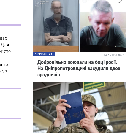
адах
 Для
Місто
КРИМІНАЛ
10:42 - 08/08/26
Добровільно воювали на боці росії.
и та
На Дніпропетровщині засудили двох
кул.
зрадників
е