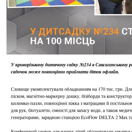
У криворізькому дитячому садку №234 в Саксаганському р
садочок може повноцінно приймати діток офлайн.
Сховище укомплектували обладнанням на 170 тис. грн. Для
піском, магнітно-маркерну дошку, бізіборди та конструктори
килимки-пазли, повноцінні ліжка з матрацами й постільною
для рук, біотуалети, ємності для запасу води, а також мед
генераторами, зарядною станцією EcoFlow DELTA 2 Max т
Комфортний сховок для наших дітей облаштували завдяки 