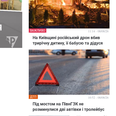
ВАЖЛИВО
11:14 - 08/08/26
На Київщині російський дрон вбив
трирічну дитину, її бабусю та дідуся
ДТП
10:52 - 08/08/26
Під мостом на ПівнГЗК не
розминулися дві автівки і тролейбус