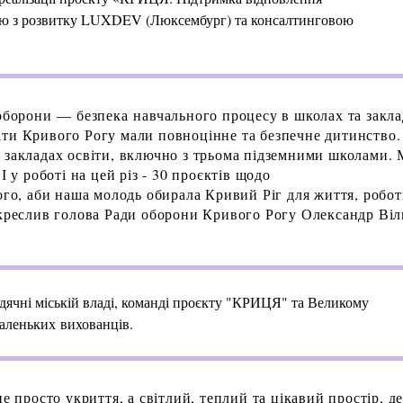
ією з розвитку LUXDEV (Люксембург) та консалтинговою
 оборони — безпека навчального процесу в школах та закл
іти Кривого Рогу мали повноцінне та безпечне дитинство.
закладах освіти, включно з трьома підземними школами. 
І у роботі на цей різ - 30 проєктів щодо
ого, аби наша молодь обирала Кривий Ріг для життя, робот
дкреслив голова Ради оборони Кривого Рогу Олександр Віл
дячні міській владі, команді проєкту "КРИЦЯ" та Великому
аленьких вихованців.
е просто укриття, а світлий, теплий та цікавий простір, д