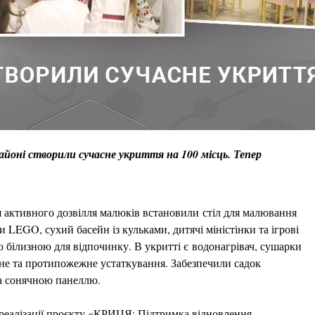
айоні створили сучасне укриття на 100 місць. Тепер
 активного дозвілля малюків встановили стіл для малювання
 LEGO, сухий басейн із кульками, дитячі міністінки та ігрові
 білизною для відпочинку. В укритті є водонагрівач, сушарки
ичне та протипожежне устаткування. Забезпечили садок
а сонячною панеллю.
реалізації проєкту «КРИЦЯ: Підтримка відновлення