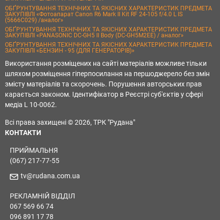
ОБҐРУНТУВАННЯ ТЕХНІЧНИХ ТА ЯКІСНИХ ХАРАКТЕРИСТИК ПРЕДМЕТА
ЗАКУПІВЛІ «Фотоапарат Canon R6 Mark II Kit RF 24-105 f/4.0 L IS
(5666C029) /аналог»
ОБҐРУНТУВАННЯ ТЕХНІЧНИХ ТА ЯКІСНИХ ХАРАКТЕРИСТИК ПРЕДМЕТА
ЗАКУПІВЛІ «PANASONIC DC-GH5 II Body (DC-GH5M2EE) / аналог»
ОБҐРУНТУВАННЯ ТЕХНІЧНИХ ТА ЯКІСНИХ ХАРАКТЕРИСТИК ПРЕДМЕТА
ЗАКУПІВЛІ «БЕНЗИН - 95 (ДЛЯ ГЕНЕРАТОРІВ)»
Використання розміщених на сайті матеріалів можливе тільки
шляхом розміщення гіперпосилання на першоджерело без змін
змісту матеріалів та скорочень. Порушення авторських прав
карається законом. Ідентифікатор в Реєстрі суб'єктів у сфері
медіа L 10-0062.
Всі права захищені © 2026, ТРК "Рудана"
КОНТАКТИ
ПРИЙМАЛЬНЯ
(067) 217-77-55
tv@rudana.com.ua
РЕКЛАМНІЙ ВІДДІЛ
067 569 66 74
096 891 17 78