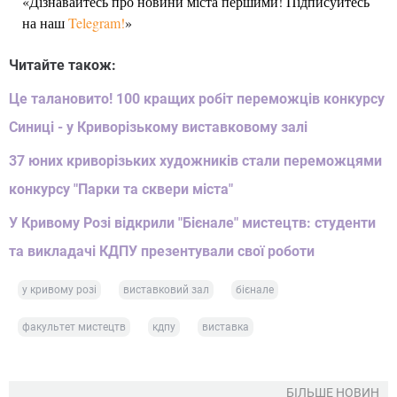
«Дізнавайтесь про новини міста першими! Підписуйтесь
на наш
Telegram!
»
Читайте також:
Це талановито! 100 кращих робіт переможців конкурсу
Синиці - у Криворізькому виставковому залі
37 юних криворізьких художників стали переможцями
конкурсу "Парки та сквери міста"
У Кривому Розі відкрили "Бієнале" мистецтв: студенти
та викладачі КДПУ презентували свої роботи
у кривому розі
виставковий зал
бієнале
факультет мистецтв
кдпу
виставка
БІЛЬШЕ НОВИН