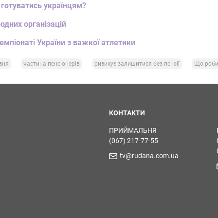
 готуватись українцям?
одних організацій
емпіонаті України з важкої атлетики
зня
частина пенсіонерів
ризикує залишитися без пенсії
Що роби
КОНТАКТИ
ПРИЙМАЛЬНЯ
(067) 217-77-55
tv@rudana.com.ua