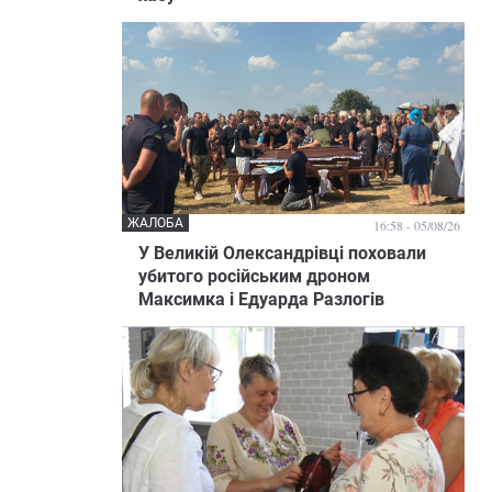
ЖАЛОБА
16:58 - 05/08/26
У Великій Олександрівці поховали
убитого російським дроном
Максимка і Едуарда Разлогів