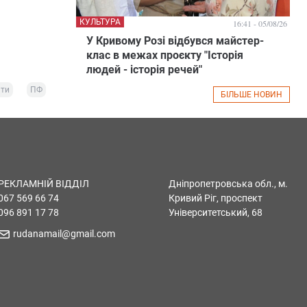
КУЛЬТУРА
16:41 - 05/08/26
У Кривому Розі відбувся майстер-
клас в межах проєкту "Історія
людей - історія речей"
ти
ПФ
БІЛЬШЕ НОВИН
РЕКЛАМНІЙ ВІДДІЛ
Дніпропетровська обл., м.
067 569 66 74
Кривий Ріг, проспект
096 891 17 78
Університетський, 68
rudanamail@gmail.com