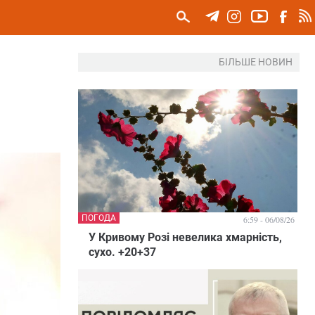
БІЛЬШЕ НОВИН
ПОГОДА
6:59 - 06/08/26
У Кривому Розі невелика хмарність,
сухо. +20+37