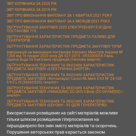
ЗВІТ КЕРІВНИКА ЗА 2020 РІК
ЗВІТ КЕРІВНИКА ЗА 2019 РІК
ЗВІТ ПРО ВИКОНАННЯ ФІНПЛАНУ ЗА 1 КВАРТАЛ 2021 РОКУ
ЗВІТ ПРО ВИКОНАННЯ ФІНПЛАНУ ЗА 6 МІСЯЦІВ 2021 РОКУ
ОБҐРУНТУВАННЯ ЗАКУПІВЛІ 2025 ЕЛЕКТРОЕНЕРГІЇ ЗГІДНО
ПОСТАНОВИ 710
ОБҐРУНТУВАННЯ ХАРАКТЕРИСТИК ПРЕДМЕТА ПАЛИВО ДЛЯ
ГЕНЕРАТОРІВ
ОБҐРУНТУВАННЯ ХАРАКТЕРИСТИК ПРЕДМЕТА ЗАКУПІВЛІ "ППМ"
Інформація на виконання постанови Кабінету Міністрів України №
1266 від 16 грудня 2020 року ДК 021:2015 - 09320000-8 Пара,
гаряча вода та пов’язана продукція (теплова енергія)
ОБҐРУНТУВАННЯ ТЕХНІЧНИХ ТА ЯКІСНИХ ХАРАКТЕРИСТИК
ПРЕДМЕТА ЗАКУПІВЛІ «ЕЛЕКТРИЧНА ЕНЕРГІЯ»
ОБҐРУНТУВАННЯ ТЕХНІЧНИХ ТА ЯКІСНИХ ХАРАКТЕРИСТИК
ПРЕДМЕТА ЗАКУПІВЛІ «Фотоапарат Canon R6 Mark II Kit RF 24-105
f/4.0 L IS (5666C029) /аналог»
ОБҐРУНТУВАННЯ ТЕХНІЧНИХ ТА ЯКІСНИХ ХАРАКТЕРИСТИК
ПРЕДМЕТА ЗАКУПІВЛІ «PANASONIC DC-GH5 II Body (DC-GH5M2EE) /
аналог»
ОБҐРУНТУВАННЯ ТЕХНІЧНИХ ТА ЯКІСНИХ ХАРАКТЕРИСТИК
ПРЕДМЕТА ЗАКУПІВЛІ «БЕНЗИН - 95 (ДЛЯ ГЕНЕРАТОРІВ)»
Використання розміщених на сайті матеріалів можливе
тільки шляхом розміщення гіперпосилання на
першоджерело без змін змісту матеріалів та скорочень.
Порушення авторських прав карається законом.