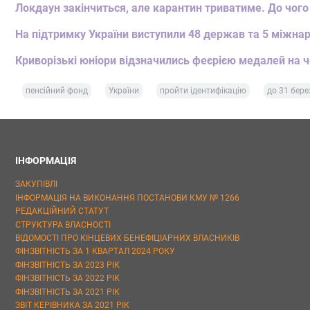
Локдаун закінчиться, але карантин триватиме. До чого
На підтримку України виступили 48 держав та 5 міжнар
Криворізькі юніори відзначились феєрією медалей на ч
пенсійний фонд
України
пройти ідентифікацію
до 31 бере
ІНФОРМАЦІЯ
ЗАКУПІВЛІ
ІНФОРМАЦІЯ НА ВИКОНАННЯ ПОСТАНОВИ КМУ № 1266
РЕДАКЦІЙНИЙ СТАТУТ
СТРУКТУРА ВЛАСНОСТІ
ВІДОМОСТІ ПРО КІНЦЕВИХ БЕНЕФІЦІАРНИХ ВЛАСНИКІВ
ФІНЗВІТНІСТЬ ЗА 1 КВАРТАЛ 2024 РОКУ
ФІНЗВІТНІСТЬ ЗА 2023 РІК
ФІНЗВІТНІСТЬ ЗА 2022 РІК
ФІНЗВІТНІСТЬ ЗА 2021 РІК
ЗВІТ КЕРІВНИКА ЗА 2021 РІК