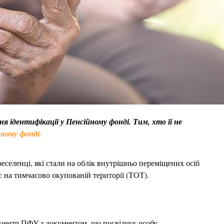
 ідентифікації у Пенсійному фонді. Тим, хто її не
ному фонді.
еселенці, які стали на облік внутрішньо переміщених осіб
 на тимчасово окупованій території (ТОТ).
 центр ПФУ з документом, що посвідчує особу.