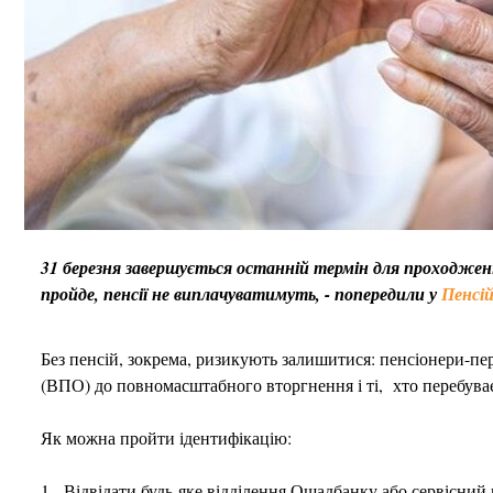
31 березня завершується останній термін для проходження
пройде, пенсії не виплачуватимуть, - попередили у
Пенсій
Без пенсій, зокрема, ризикують залишитися: пенсіонери-пер
(ВПО) до повномасштабного вторгнення і ті, хто перебуває
Як можна пройти ідентифікацію:
1. Відвідати будь-яке відділення Ощадбанку або сервісний