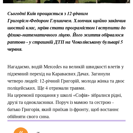
Сьогодні Київ прощається з 12‑річним
Григорієм‑Федором Глушичем. Хлопчик щойно закінчив
шостий клас, мріяв стати програмістом і вступити до
фізико‑математичного ліцею. Його життя обірвалося
раптово - у страшній ДТП на Чоколівському бульварі 5
червня.
Нагадаємо, водій Mercedes на великій швидкості влетів у
підземний перехід на Караваєвих Дачах. Загинули
четверо людей: 12‑річний Григорій, молода жінка та двоє
поліцейських. Ще 4 отримали травми.
На церемонії прощання у школі «Софія» зібралися рідні,
друзі та однокласники. Поруч із мамою та сестрою -
батько Григорія, який приїхав із фронту, щоб востаннє
обійняти свого сина.