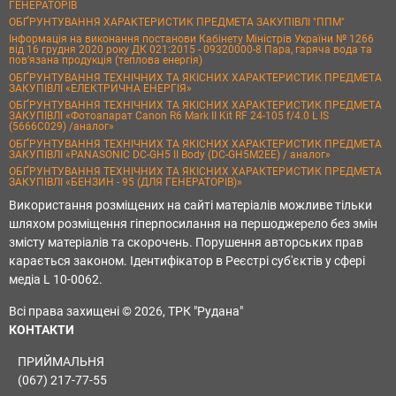
ГЕНЕРАТОРІВ
ОБҐРУНТУВАННЯ ХАРАКТЕРИСТИК ПРЕДМЕТА ЗАКУПІВЛІ "ППМ"
Інформація на виконання постанови Кабінету Міністрів України № 1266
від 16 грудня 2020 року ДК 021:2015 - 09320000-8 Пара, гаряча вода та
пов’язана продукція (теплова енергія)
ОБҐРУНТУВАННЯ ТЕХНІЧНИХ ТА ЯКІСНИХ ХАРАКТЕРИСТИК ПРЕДМЕТА
ЗАКУПІВЛІ «ЕЛЕКТРИЧНА ЕНЕРГІЯ»
ОБҐРУНТУВАННЯ ТЕХНІЧНИХ ТА ЯКІСНИХ ХАРАКТЕРИСТИК ПРЕДМЕТА
ЗАКУПІВЛІ «Фотоапарат Canon R6 Mark II Kit RF 24-105 f/4.0 L IS
(5666C029) /аналог»
ОБҐРУНТУВАННЯ ТЕХНІЧНИХ ТА ЯКІСНИХ ХАРАКТЕРИСТИК ПРЕДМЕТА
ЗАКУПІВЛІ «PANASONIC DC-GH5 II Body (DC-GH5M2EE) / аналог»
ОБҐРУНТУВАННЯ ТЕХНІЧНИХ ТА ЯКІСНИХ ХАРАКТЕРИСТИК ПРЕДМЕТА
ЗАКУПІВЛІ «БЕНЗИН - 95 (ДЛЯ ГЕНЕРАТОРІВ)»
Використання розміщених на сайті матеріалів можливе тільки
шляхом розміщення гіперпосилання на першоджерело без змін
змісту матеріалів та скорочень. Порушення авторських прав
карається законом. Ідентифікатор в Реєстрі суб'єктів у сфері
медіа L 10-0062.
Всі права захищені © 2026, ТРК "Рудана"
КОНТАКТИ
ПРИЙМАЛЬНЯ
(067) 217-77-55