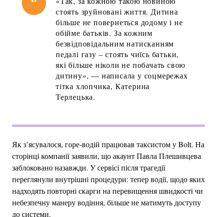
«Так, за кожною такою новиною
стоять зруйновані життя. Дитина
більше не повернеться додому і не
обійме батьків. За кожним
безвідповідальним натисканням
педалі газу – стоять чиїсь батьки,
які більше ніколи не побачать свою
дитину», — написала у соцмережах
тітка хлопчика, Катерина
Терлецька.
Як з’ясувалося, горе-водій працював таксистом у Bolt. На
сторінці компанії заявили, що акаунт Павла Плешивцева
заблоковано назавжди. У сервісі після трагедії
переглянули внутрішні процедури: тепер водії, щодо яких
надходять повторні скарги на перевищення швидкості чи
небезпечну манеру водіння, більше не матимуть доступу
до системи.