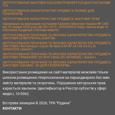
ОБҐРУНТУВАННЯ ЗАКУПІВЛІ 2025 ЕЛЕКТРОЕНЕРГІЇ ЗГІДНО ПОСТАНОВИ
710
ОБҐРУНТУВАННЯ ХАРАКТЕРИСТИК ПРЕДМЕТА ПАЛИВО ДЛЯ
ГЕНЕРАТОРІВ
ОБҐРУНТУВАННЯ ХАРАКТЕРИСТИК ПРЕДМЕТА ЗАКУПІВЛІ "ППМ"
Інформація на виконання постанови Кабінету Міністрів України № 1266
від 16 грудня 2020 року ДК 021:2015 - 09320000-8 Пара, гаряча вода та
пов’язана продукція (теплова енергія)
ОБҐРУНТУВАННЯ ТЕХНІЧНИХ ТА ЯКІСНИХ ХАРАКТЕРИСТИК ПРЕДМЕТА
ЗАКУПІВЛІ «ЕЛЕКТРИЧНА ЕНЕРГІЯ»
ОБҐРУНТУВАННЯ ТЕХНІЧНИХ ТА ЯКІСНИХ ХАРАКТЕРИСТИК ПРЕДМЕТА
ЗАКУПІВЛІ «Фотоапарат Canon R6 Mark II Kit RF 24-105 f/4.0 L IS
(5666C029) /аналог»
ОБҐРУНТУВАННЯ ТЕХНІЧНИХ ТА ЯКІСНИХ ХАРАКТЕРИСТИК ПРЕДМЕТА
ЗАКУПІВЛІ «PANASONIC DC-GH5 II Body (DC-GH5M2EE) / аналог»
ОБҐРУНТУВАННЯ ТЕХНІЧНИХ ТА ЯКІСНИХ ХАРАКТЕРИСТИК ПРЕДМЕТА
ЗАКУПІВЛІ «БЕНЗИН - 95 (ДЛЯ ГЕНЕРАТОРІВ)»
Використання розміщених на сайті матеріалів можливе тільки
шляхом розміщення гіперпосилання на першоджерело без змін
змісту матеріалів та скорочень. Порушення авторських прав
карається законом. Ідентифікатор в Реєстрі суб'єктів у сфері
медіа L 10-0062.
Всі права захищені © 2026, ТРК "Рудана"
КОНТАКТИ