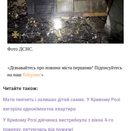
Фото ДСНС.
«Дізнавайтесь про новини міста першими! Підписуйтесь
на наш
Telegram!
»
Читайте також:
Мати пиячить і залишає дітей самих. У Кривому Розі
вигоріла однокімнатна квартира
У Кривому Розі дівчинка вистрибнула з вікна 4-го
поверху, рятуючись від пожежі