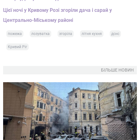
Цієї ночі у Кривому Розі згоріли дача і сарай у
Центрально-Міському районі
пожежа
лозуватка
згоріла
літня кухня
дснс
Кривий Ріг
БІЛЬШЕ НОВИН